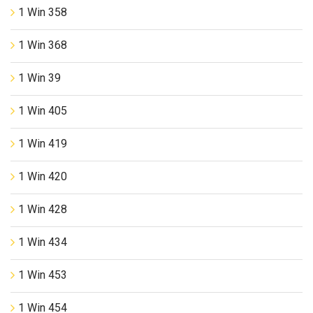
1 Win 358
1 Win 368
1 Win 39
1 Win 405
1 Win 419
1 Win 420
1 Win 428
1 Win 434
1 Win 453
1 Win 454