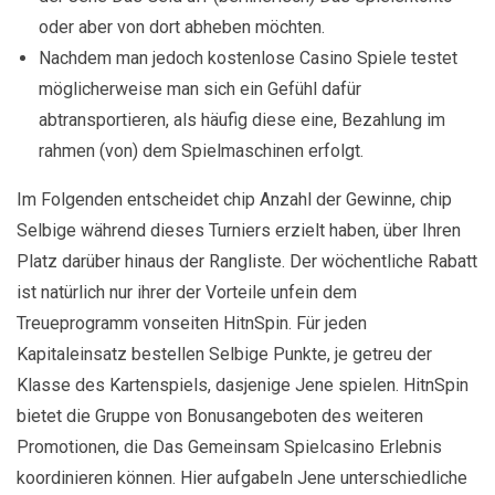
oder aber von dort abheben möchten.
Nachdem man jedoch kostenlose Casino Spiele testet
möglicherweise man sich ein Gefühl dafür
abtransportieren, als häufig diese eine, Bezahlung im
rahmen (von) dem Spielmaschinen erfolgt.
Im Folgenden entscheidet chip Anzahl der Gewinne, chip
Selbige während dieses Turniers erzielt haben, über Ihren
Platz darüber hinaus der Rangliste. Der wöchentliche Rabatt
ist natürlich nur ihrer der Vorteile unfein dem
Treueprogramm vonseiten HitnSpin. Für jeden
Kapitaleinsatz bestellen Selbige Punkte, je getreu der
Klasse des Kartenspiels, dasjenige Jene spielen. HitnSpin
bietet die Gruppe von Bonusangeboten des weiteren
Promotionen, die Das Gemeinsam Spielcasino Erlebnis
koordinieren können. Hier aufgabeln Jene unterschiedliche