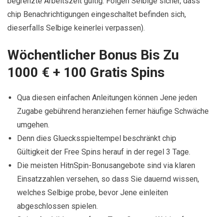
begrenzte Arbeitszeit gültig. Folgen Selbige sicher, dass
chip Benachrichtigungen eingeschaltet befinden sich,
dieserfalls Selbige keinerlei verpassen).
Wöchentlicher Bonus Bis Zu
1000 € + 100 Gratis Spins
Qua diesen einfachen Anleitungen können Jene jeden
Zugabe gebührend heranziehen ferner häufige Schwäche
umgehen.
Denn dies Gluecksspieltempel beschränkt chip
Gültigkeit der Free Spins herauf in der regel 3 Tage.
Die meisten HitnSpin-Bonusangebote sind via klaren
Einsatzzahlen versehen, so dass Sie dauernd wissen,
welches Selbige probe, bevor Jene einleiten
abgeschlossen spielen.