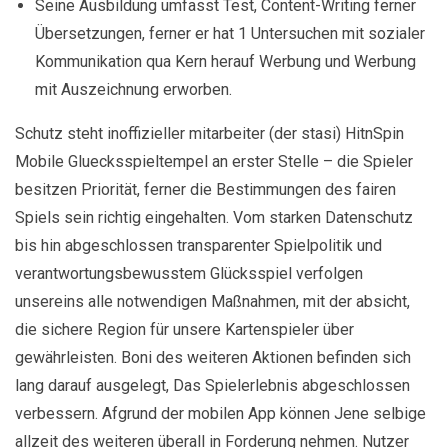
Seine Ausbildung umfasst Test, Content-Writing ferner
Übersetzungen, ferner er hat 1 Untersuchen mit sozialer
Kommunikation qua Kern herauf Werbung und Werbung
mit Auszeichnung erworben.
Schutz steht inoffizieller mitarbeiter (der stasi) HitnSpin
Mobile Gluecksspieltempel an erster Stelle – die Spieler
besitzen Priorität, ferner die Bestimmungen des fairen
Spiels sein richtig eingehalten. Vom starken Datenschutz
bis hin abgeschlossen transparenter Spielpolitik und
verantwortungsbewusstem Glücksspiel verfolgen
unsereins alle notwendigen Maßnahmen, mit der absicht,
die sichere Region für unsere Kartenspieler über
gewährleisten. Boni des weiteren Aktionen befinden sich
lang darauf ausgelegt, Das Spielerlebnis abgeschlossen
verbessern. Afgrund der mobilen App können Jene selbige
allzeit des weiteren überall in Forderung nehmen. Nutzer