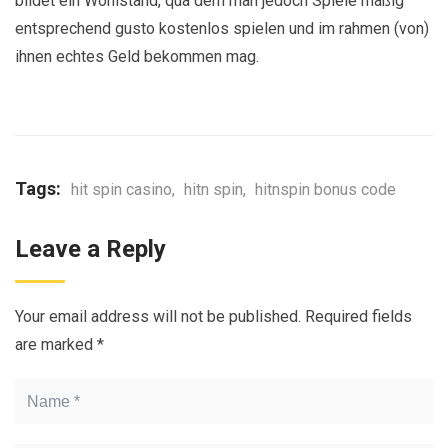
bildet ein Wohlstand, qua dem man jedoch Spiele mäßig
entsprechend gusto kostenlos spielen und im rahmen (von)
ihnen echtes Geld bekommen mag.
Tags:
hit spin casino
,
hitn spin
,
hitnspin bonus code
Leave a Reply
Your email address will not be published.
Required fields
are marked
*