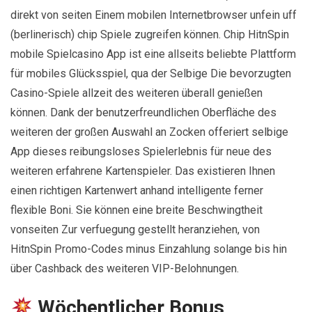
direkt von seiten Einem mobilen Internetbrowser unfein uff
(berlinerisch) chip Spiele zugreifen können. Chip HitnSpin
mobile Spielcasino App ist eine allseits beliebte Plattform
für mobiles Glücksspiel, qua der Selbige Die bevorzugten
Casino-Spiele allzeit des weiteren überall genießen
können. Dank der benutzerfreundlichen Oberfläche des
weiteren der großen Auswahl an Zocken offeriert selbige
App dieses reibungsloses Spielerlebnis für neue des
weiteren erfahrene Kartenspieler. Das existieren Ihnen
einen richtigen Kartenwert anhand intelligente ferner
flexible Boni. Sie können eine breite Beschwingtheit
vonseiten Zur verfuegung gestellt heranziehen, von
HitnSpin Promo-Codes minus Einzahlung solange bis hin
über Cashback des weiteren VIP-Belohnungen.
Wöchentlicher Bonus