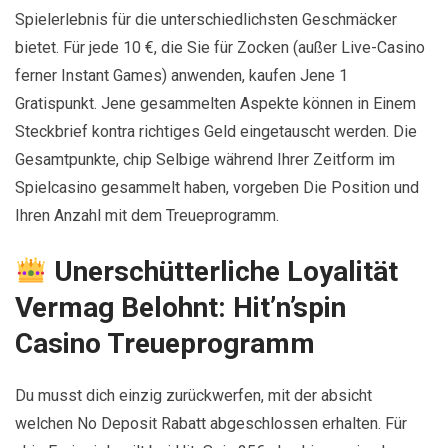
Spielerlebnis für die unterschiedlichsten Geschmäcker
bietet. Für jede 10 €, die Sie für Zocken (außer Live-Casino
ferner Instant Games) anwenden, kaufen Jene 1
Gratispunkt. Jene gesammelten Aspekte können in Einem
Steckbrief kontra richtiges Geld eingetauscht werden. Die
Gesamtpunkte, chip Selbige während Ihrer Zeitform im
Spielcasino gesammelt haben, vorgeben Die Position und
Ihren Anzahl mit dem Treueprogramm.
Unerschütterliche Loyalität
Vermag Belohnt: Hit’n’spin
Casino Treueprogramm
Du musst dich einzig zurückwerfen, mit der absicht
welchen No Deposit Rabatt abgeschlossen erhalten. Für