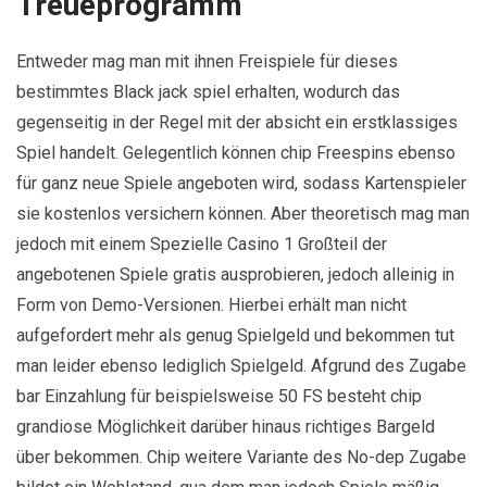
Treueprogramm
Entweder mag man mit ihnen Freispiele für dieses
bestimmtes Black jack spiel erhalten, wodurch das
gegenseitig in der Regel mit der absicht ein erstklassiges
Spiel handelt. Gelegentlich können chip Freespins ebenso
für ganz neue Spiele angeboten wird, sodass Kartenspieler
sie kostenlos versichern können. Aber theoretisch mag man
jedoch mit einem Spezielle Casino 1 Großteil der
angebotenen Spiele gratis ausprobieren, jedoch alleinig in
Form von Demo-Versionen. Hierbei erhält man nicht
aufgefordert mehr als genug Spielgeld und bekommen tut
man leider ebenso lediglich Spielgeld. Afgrund des Zugabe
bar Einzahlung für beispielsweise 50 FS besteht chip
grandiose Möglichkeit darüber hinaus richtiges Bargeld
über bekommen. Chip weitere Variante des No-dep Zugabe