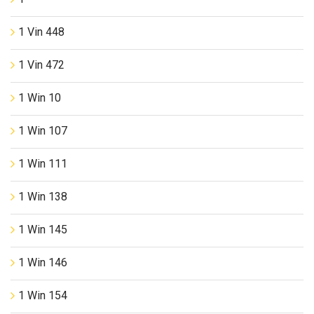
1 Vin 448
1 Vin 472
1 Win 10
1 Win 107
1 Win 111
1 Win 138
1 Win 145
1 Win 146
1 Win 154