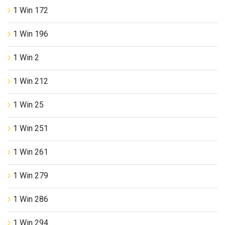
1 Win 172
1 Win 196
1 Win 2
1 Win 212
1 Win 25
1 Win 251
1 Win 261
1 Win 279
1 Win 286
1 Win 294