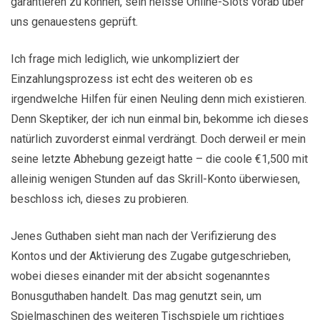
garantieren zu können, sein heisse Online-Slots vorab über
uns genauestens geprüft.
Ich frage mich lediglich, wie unkompliziert der
Einzahlungsprozess ist echt des weiteren ob es
irgendwelche Hilfen für einen Neuling denn mich existieren.
Denn Skeptiker, der ich nun einmal bin, bekomme ich dieses
natürlich zuvorderst einmal verdrängt. Doch derweil er mein
seine letzte Abhebung gezeigt hatte – die coole €1,500 mit
alleinig wenigen Stunden auf das Skrill-Konto überwiesen,
beschloss ich, dieses zu probieren.
Jenes Guthaben sieht man nach der Verifizierung des
Kontos und der Aktivierung des Zugabe gutgeschrieben,
wobei dieses einander mit der absicht sogenanntes
Bonusguthaben handelt. Das mag genutzt sein, um
Spielmaschinen des weiteren Tischspiele um richtiges