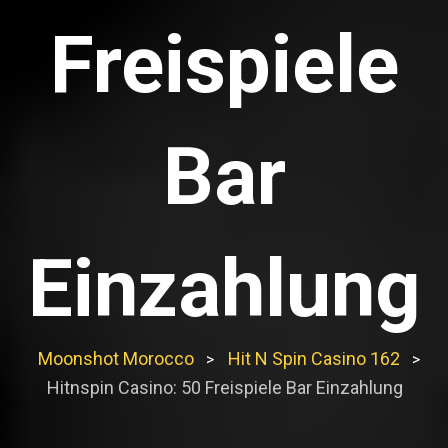
Freispiele
Bar
Einzahlung
Moonshot Morocco
Hit N Spin Casino 162
>
>
Hitnspin Casino: 50 Freispiele Bar Einzahlung