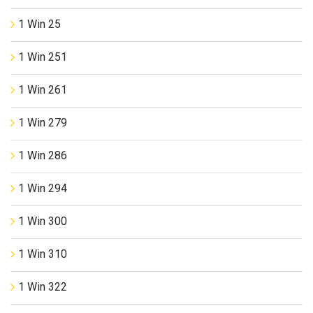
1 Win 25
1 Win 251
1 Win 261
1 Win 279
1 Win 286
1 Win 294
1 Win 300
1 Win 310
1 Win 322