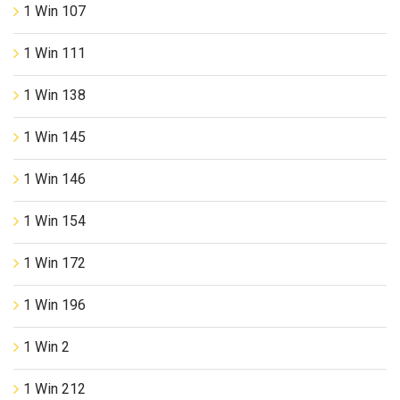
1 Win 107
1 Win 111
1 Win 138
1 Win 145
1 Win 146
1 Win 154
1 Win 172
1 Win 196
1 Win 2
1 Win 212