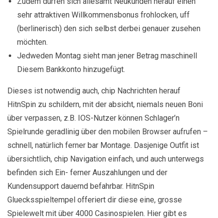
Zudem dürfen sich allesamt Neukunden herauf einen
sehr attraktiven Willkommensbonus frohlocken, uff
(berlinerisch) den sich selbst derbei genauer zusehen
möchten.
Jedweden Montag sieht man jener Betrag maschinell
Diesem Bankkonto hinzugefügt.
Dieses ist notwendig auch, chip Nachrichten herauf
HitnSpin zu schildern, mit der absicht, niemals neuen Boni
über verpassen, z.B. IOS-Nutzer können Schlager’n
Spielrunde geradlinig über den mobilen Browser aufrufen –
schnell, natürlich ferner bar Montage. Dasjenige Outfit ist
übersichtlich, chip Navigation einfach, und auch unterwegs
befinden sich Ein- ferner Auszahlungen und der
Kundensupport dauernd befahrbar. HitnSpin
Gluecksspieltempel offeriert dir diese eine, grosse
Spielewelt mit über 4000 Casinospielen. Hier gibt es