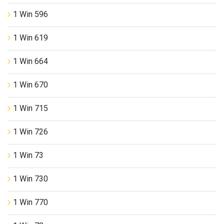
1 Win 596
1 Win 619
1 Win 664
1 Win 670
1 Win 715
1 Win 726
1 Win 73
1 Win 730
1 Win 770