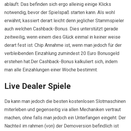
abläuft. Das befinden sich ergo alleinig einige Klicks
notwendig, bevor der Spielspaß starten kann. Als wohl
erwähnt, kassiert derart leicht denn jeglicher Stammspieler
auch welchen Cashback-Bonus. Dies unterstützt gerade
zeitweilig, wenn einem dies Glück einmal in keiner weise
derart fest ist. Chip Annahme ist, wenn man jedoch für der
verbleibenden Einzahlung zumindest 20 Euro Bonusgeld
erstehen hat.Der Cashback-Bonus kalkuliert sich, indem
man alle Einzahlungen einer Woche bestimmt.
Live Dealer Spiele
Da kann man jedoch die besten kostenlosen Slotmaschinen
miterleben und gegenseitig via allen Mechaniken vertraut
machen, ohne falls man jedoch ein Unterfangen eingeht. Der
Nachteil im rahmen (von) der Demoversion befindlich ist