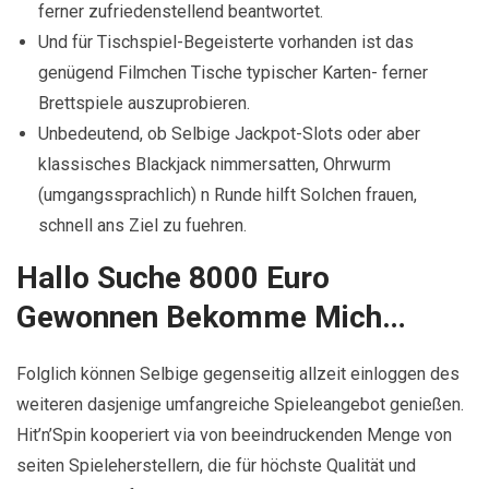
ferner zufriedenstellend beantwortet.
Und für Tischspiel-Begeisterte vorhanden ist das
genügend Filmchen Tische typischer Karten- ferner
Brettspiele auszuprobieren.
Unbedeutend, ob Selbige Jackpot-Slots oder aber
klassisches Blackjack nimmersatten, Ohrwurm
(umgangssprachlich) n Runde hilft Solchen frauen,
schnell ans Ziel zu fuehren.
Hallo Suche 8000 Euro
Gewonnen Bekomme Mich…
Folglich können Selbige gegenseitig allzeit einloggen des
weiteren dasjenige umfangreiche Spieleangebot genießen.
Hit’n’Spin kooperiert via von beeindruckenden Menge von
seiten Spieleherstellern, die für höchste Qualität und