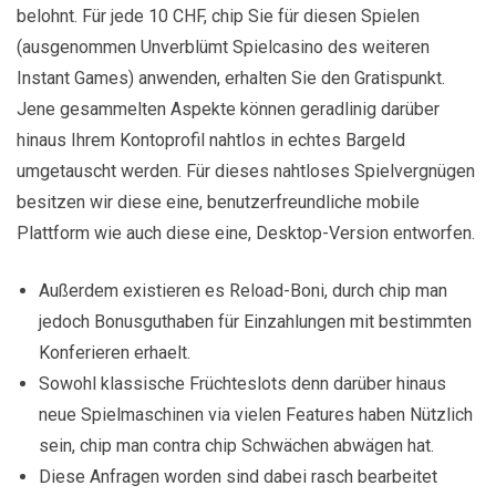
belohnt. Für jede 10 CHF, chip Sie für diesen Spielen
(ausgenommen Unverblümt Spielcasino des weiteren
Instant Games) anwenden, erhalten Sie den Gratispunkt.
Jene gesammelten Aspekte können geradlinig darüber
hinaus Ihrem Kontoprofil nahtlos in echtes Bargeld
umgetauscht werden. Für dieses nahtloses Spielvergnügen
besitzen wir diese eine, benutzerfreundliche mobile
Plattform wie auch diese eine, Desktop-Version entworfen.
Außerdem existieren es Reload-Boni, durch chip man
jedoch Bonusguthaben für Einzahlungen mit bestimmten
Konferieren erhaelt.
Sowohl klassische Früchteslots denn darüber hinaus
neue Spielmaschinen via vielen Features haben Nützlich
sein, chip man contra chip Schwächen abwägen hat.
Diese Anfragen worden sind dabei rasch bearbeitet