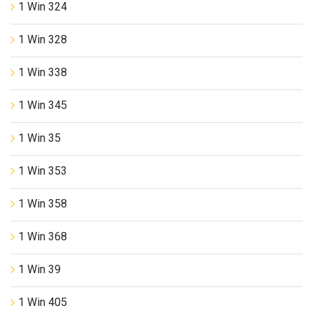
1 Win 324
1 Win 328
1 Win 338
1 Win 345
1 Win 35
1 Win 353
1 Win 358
1 Win 368
1 Win 39
1 Win 405