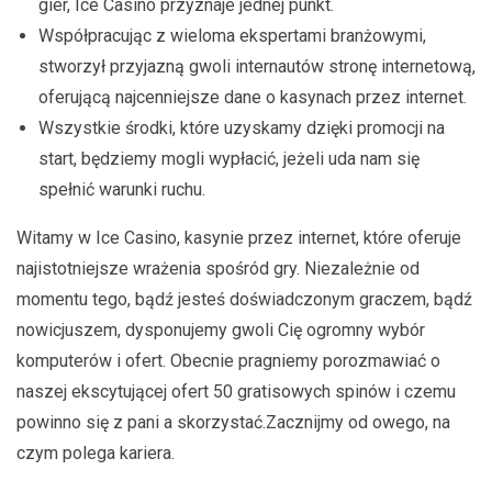
giеr, Iсе Саsinо przуznаjе jednej punkt.
Współpracując z wieloma ekspertami branżowymi,
stworzył przyjazną gwoli internautów stronę internetową,
oferującą najcenniejsze dane o kasynach przez internet.
Wszystkie środki, które uzyskamy dzięki promocji na
start, będziemy mogli wypłacić, jeżeli uda nam się
spełnić warunki ruchu.
Witamy w Ice Casino, kasynie przez internet, które oferuje
najistotniejsze wrażenia spośród gry. Niezależnie od
momentu tego, bądź jesteś doświadczonym graczem, bądź
nowicjuszem, dysponujemy gwoli Cię ogromny wybór
komputerów i ofert. Obecnie pragniemy porozmawiać o
naszej ekscytującej ofert 50 gratisowych spinów i czemu
powinno się z pani a skorzystać.Zacznijmy od owego, na
czym polega kariera.