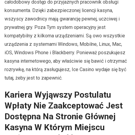
całodobowy dostęp do przyjaznych pracownik obsługi
konsumenta. Dzięki zabezpieczonej licencji kasyna,
wszyscy zawodnicy mają gwarancję pewnej, uczciwej i
prywatnej gry. Poza Tym system operacyjny jest
kompatybilny z kilkoma urządzeniami. Są owo wszystkie
urządzenia z systemami Windows, Mobilne, Linux, Mac,
iOS, Windows Phone i Blackberry. Ponieważ poszukujesz
kasyna internetowego, aby właściwie się bawić i otrzymać
rozrywkę, na którą zasługujesz, Ice Casino wydaje się być
tutaj, żeby jest to zapewnić.
Kariera Wyjąwszy Postulatu
Wpłaty Nie Zaakceptować Jest
Dostępna Na Stronie Głównej
Kasyna W Którym Miejscu