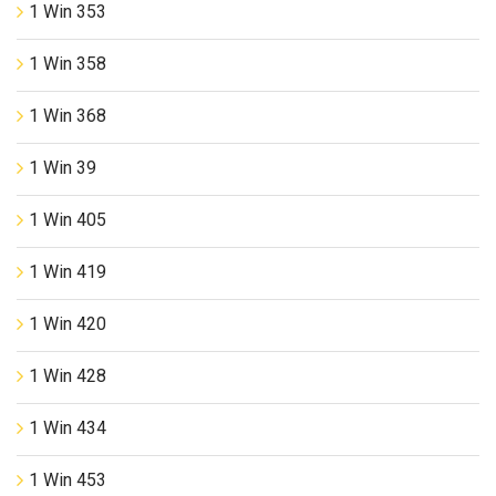
1 Win 353
1 Win 358
1 Win 368
1 Win 39
1 Win 405
1 Win 419
1 Win 420
1 Win 428
1 Win 434
1 Win 453