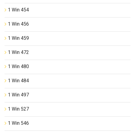
1 Win 454
1 Win 456
1 Win 459
1 Win 472
1 Win 480
1 Win 484
1 Win 497
1 Win 527
1 Win 546