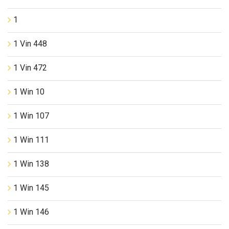
1
1 Vin 448
1 Vin 472
1 Win 10
1 Win 107
1 Win 111
1 Win 138
1 Win 145
1 Win 146