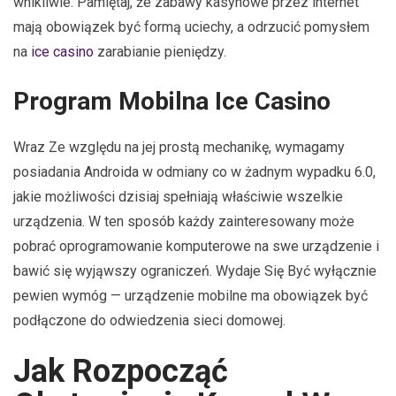
wnikliwie. Pamiętaj, że zabawy kasynowe przez internet
mają obowiązek być formą uciechy, a odrzucić pomysłem
na
ice casino
zarabianie pieniędzy.
Program Mobilna Ice Casino
Wraz Ze względu na jej prostą mechanikę, wymagamy
posiadania Androida w odmiany co w żadnym wypadku 6.0,
jakie możliwości dzisiaj spełniają właściwie wszelkie
urządzenia. W ten sposób każdy zainteresowany może
pobrać oprogramowanie komputerowe na swe urządzenie i
bawić się wyjąwszy ograniczeń. Wydaje Się Być wyłącznie
pewien wymóg — urządzenie mobilne ma obowiązek być
podłączone do odwiedzenia sieci domowej.
Jak Rozpocząć