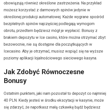
obowiązują również określone zastrzeżenia. Na przykład
możesz korzystać z darmowych spinów jedynie w
określonej produkcji automatowej. Każde wygrane spośród
bezpłatnych spinów najczęściej podlegają wymogom
obrotu, przedtem będziesz mógł je wypłacić. Bonusy z
brakiem depozytu w Ice casino, które można otrzymać zbyt
bezowocnie, nie są dostępne dla początkujących w
Icecasino. Aby je otrzymać, musisz wspiąć się na wyższe
poziomy aplikacji lojalnościowego sieciowego kasyna.
Jak Zdobyć Równoczesne
Bonusy
Ostatnim punktem, jaki nam pozostał to depozyt co najmniej
40 PLN. Kiedy jesteś w środku ekscytacji w kasynie, może
się zdarzyć, że napotkasz małą czkawkę bądź będziesz