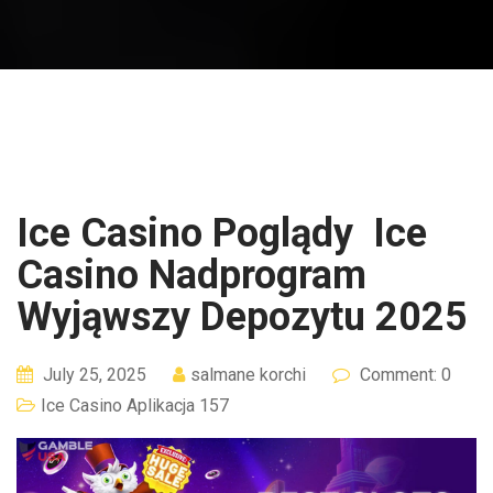
Ice Casino Poglądy ️ Ice
Casino Nadprogram
Wyjąwszy Depozytu 2025
July 25, 2025
salmane korchi
Comment: 0
Ice Casino Aplikacja 157