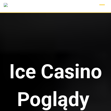
Skip
to
content
Ice Casino
Poglądy ️