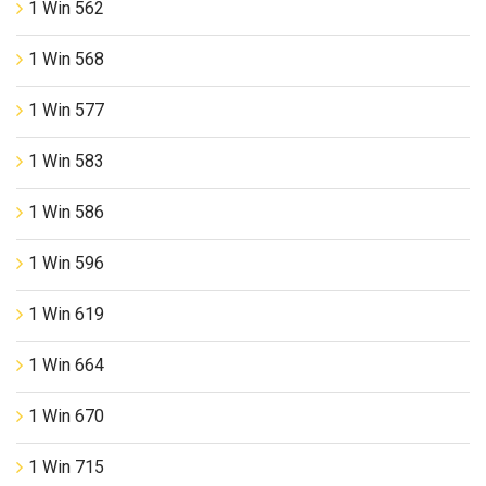
1 Win 562
1 Win 568
1 Win 577
1 Win 583
1 Win 586
1 Win 596
1 Win 619
1 Win 664
1 Win 670
1 Win 715