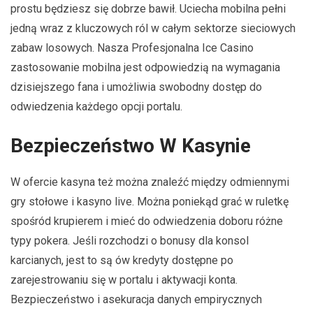
prostu będziesz się dobrze bawił. Uciecha mobilna pełni
jedną wraz z kluczowych ról w całym sektorze sieciowych
zabaw losowych. Nasza Profesjonalna Ice Casino
zastosowanie mobilna jest odpowiedzią na wymagania
dzisiejszego fana i umożliwia swobodny dostęp do
odwiedzenia każdego opcji portalu.
Bezpieczeństwo W Kasynie
W ofercie kasyna też można znaleźć między odmiennymi
gry stołowe i kasyno live. Można poniekąd grać w ruletkę
spośród krupierem i mieć do odwiedzenia doboru różne
typy pokera. Jeśli rozchodzi o bonusy dla konsol
karcianych, jest to są ów kredyty dostępne po
zarejestrowaniu się w portalu i aktywacji konta.
Bezpieczeństwo i asekuracja danych empirycznych