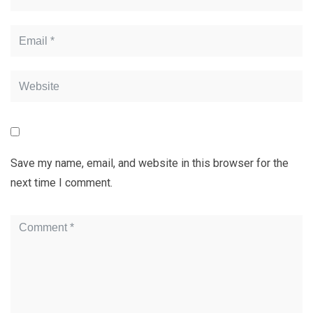
Save my name, email, and website in this browser for the
next time I comment.