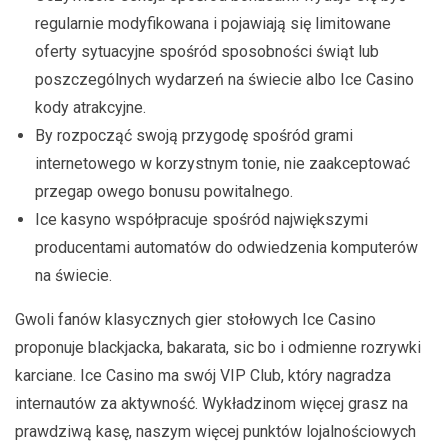
regularnie modyfikowana i pojawiają się limitowane
oferty sytuacyjne spośród sposobności świąt lub
poszczególnych wydarzeń na świecie albo Ice Casino
kody atrakcyjne.
By rozpocząć swoją przygodę spośród grami
internetowego w korzystnym tonie, nie zaakceptować
przegap owego bonusu powitalnego.
Ice kasyno współpracuje spośród największymi
producentami automatów do odwiedzenia komputerów
na świecie.
Gwoli fanów klasycznych gier stołowych Ice Casino
proponuje blackjacka, bakarata, sic bo i odmienne rozrywki
karciane. Ice Casino ma swój VIP Club, który nagradza
internautów za aktywność. Wykładzinom więcej grasz na
prawdziwą kasę, naszym więcej punktów lojalnościowych