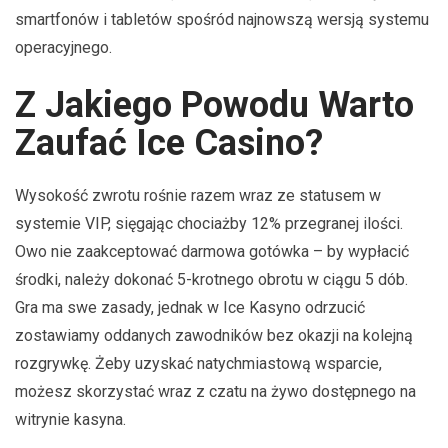
smartfonów i tabletów spośród najnowszą wersją systemu
operacyjnego.
Z Jakiego Powodu Warto
Zaufać Ice Casino?
Wysokość zwrotu rośnie razem wraz ze statusem w
systemie VIP, sięgając chociażby 12% przegranej ilości.
Owo nie zaakceptować darmowa gotówka – by wypłacić
środki, należy dokonać 5-krotnego obrotu w ciągu 5 dób.
Gra ma swe zasady, jednak w Ice Kasyno odrzucić
zostawiamy oddanych zawodników bez okazji na kolejną
rozgrywkę. Żeby uzyskać natychmiastową wsparcie,
możesz skorzystać wraz z czatu na żywo dostępnego na
witrynie kasyna.