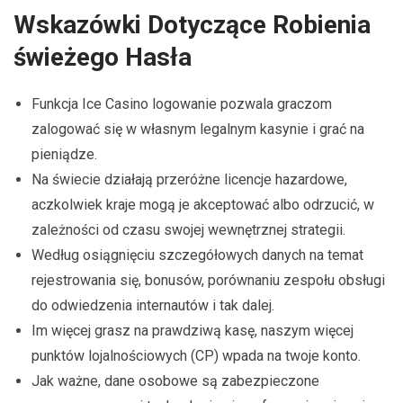
Wskazówki Dotyczące Robienia
świeżego Hasła
Funkcja Ice Casino logowanie pozwala graczom
zalogować się w własnym legalnym kasynie i grać na
pieniądze.
Na świecie działają przeróżne licencje hazardowe,
aczkolwiek kraje mogą je akceptować albo odrzucić, w
zależności od czasu swojej wewnętrznej strategii.
Według osiągnięciu szczegółowych danych na temat
rejestrowania się, bonusów, porównaniu zespołu obsługi
do odwiedzenia internautów i tak dalej.
Im więcej grasz na prawdziwą kasę, naszym więcej
punktów lojalnościowych (CP) wpada na twoje konto.
Jak ważne, dane osobowe są zabezpieczone