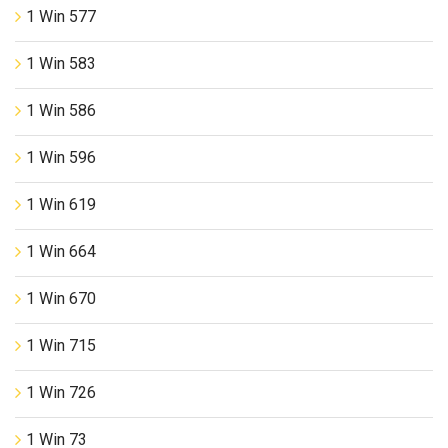
1 Win 577
1 Win 583
1 Win 586
1 Win 596
1 Win 619
1 Win 664
1 Win 670
1 Win 715
1 Win 726
1 Win 73