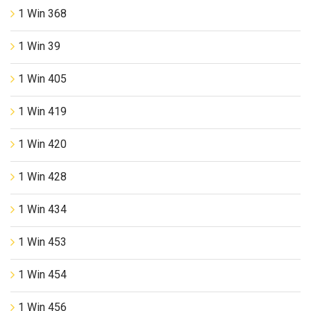
1 Win 368
1 Win 39
1 Win 405
1 Win 419
1 Win 420
1 Win 428
1 Win 434
1 Win 453
1 Win 454
1 Win 456