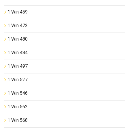
1 Win 459
1 Win 472
1 Win 480
1 Win 484
1 Win 497
1 Win 527
1 Win 546
1 Win 562
1 Win 568