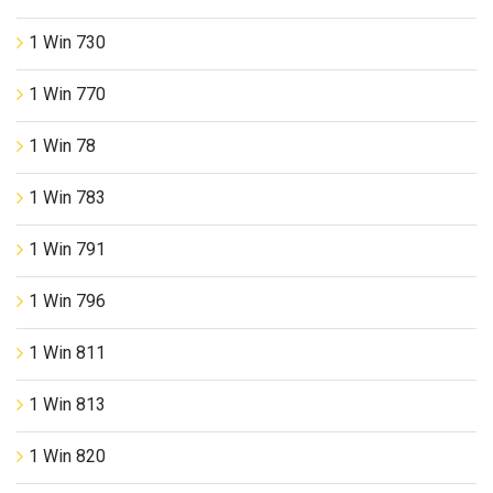
1 Win 730
1 Win 770
1 Win 78
1 Win 783
1 Win 791
1 Win 796
1 Win 811
1 Win 813
1 Win 820