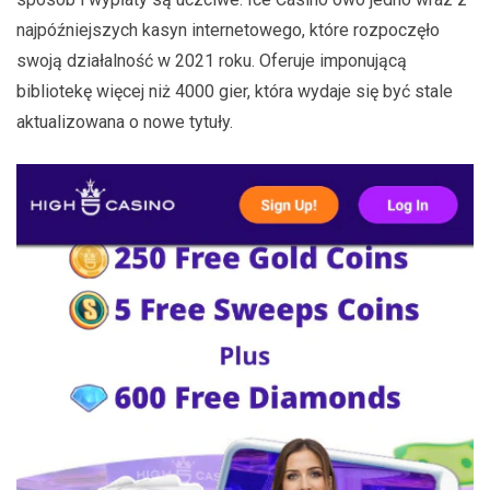
najpóźniejszych kasyn internetowego, które rozpoczęło
swoją działalność w 2021 roku. Oferuje imponującą
bibliotekę więcej niż 4000 gier, która wydaje się być stale
aktualizowana o nowe tytuły.