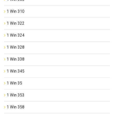
1 Win 310
1 Win 322
1 Win 324
1 Win 328
1 Win 338
1 Win 345
1 Win 35
1 Win 353
1 Win 358