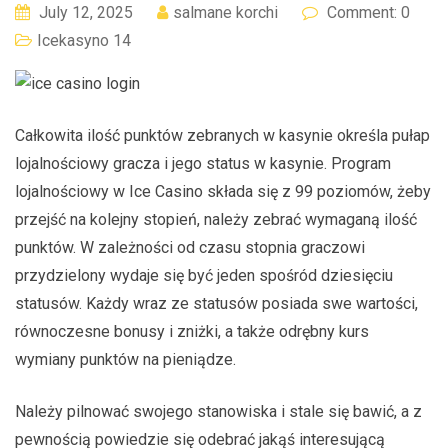
July 12, 2025
salmane korchi
Comment: 0
Icekasyno 14
Całkowita ilość punktów zebranych w kasynie określa pułap
lojalnościowy gracza i jego status w kasynie. Program
lojalnościowy w Ice Casino składa się z 99 poziomów, żeby
przejść na kolejny stopień, należy zebrać wymaganą ilość
punktów. W zależności od czasu stopnia graczowi
przydzielony wydaje się być jeden spośród dziesięciu
statusów. Każdy wraz ze statusów posiada swe wartości,
równoczesne bonusy i zniżki, a także odrębny kurs
wymiany punktów na pieniądze.
Należy pilnować swojego stanowiska i stale się bawić, a z
pewnością powiedzie się odebrać jakąś interesującą