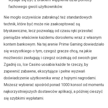
fachowego gwoli użytkowników.
Nie mogło oczywiście zabraknąć też standardowych
technik, które być może nie zaakceptować są
błyskawiczne, lecz pozwalają od czasu ręki przesłać
pieniądze właściwie każdemu dorosłemu wraz z własnym
kontem bankowym. Na tej arenie Prime Gaming dowiedziało
się wszystkiego o tym, czegoż gracze chcą, na jakie
możliwości zasługują i czegoż oczekują od swoich gier.
Zgadnij co, Ice Casino uosabia każde te rzeczy, by
zapewnić zabawne, ekscytujące i pełne wyzwań
doświadczenie użytkownika wraz z hojnymi nagrodami.
Możesz wybierać spośród ponad 1000 konsol od momentu
najkorzystniejszych dostawców aplikacji, a później cieszyć
się szybkimi wypłatami.