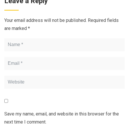
Leave a Reply
Your email address will not be published.
Required fields
are marked
*
Save my name, email, and website in this browser for the
next time I comment.