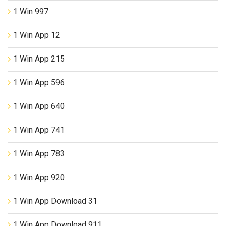
1 Win 997
1 Win App 12
1 Win App 215
1 Win App 596
1 Win App 640
1 Win App 741
1 Win App 783
1 Win App 920
1 Win App Download 31
1 Win App Download 911