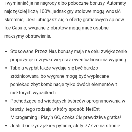
i wymieniać je na nagrody albo poboczne bonusy. Automaty
najczęściej liczą 100%, jednak gry stołowe mogą wnosić
skromniej. Jeśli ubiegasz się o ofertę gratisowych spinów
Ice Casino, wygrane z obrotów mogą mieć osobne
maksymy obstawiania.
Stosowane Przez Nas bonusy mają na celu zwiększenie
propozycje rozrywkowej oraz ewentualności na wygraną.
Tabela wypłat także wydaje się być bardzo
zróżnicowana, bo wygrane mogą być wypłacane
poniekąd zbyt kombinacje tylko dwóch elementów t
niektórych wypadkach.
Pochodzące od wiodących twórców oprogramowania w
branży, tego rodzaju w który sposób NetEnt,
Microgaming i Play’n GO, czeka Cię prawdziwa gratka!
Jeśli dzierżysz jakieś pytania, sloty 777 że na stronie