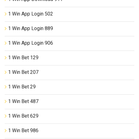
1 Win App Login 502
1 Win App Login 889
1 Win App Login 906
1 Win Bet 129
1 Win Bet 207
1 Win Bet 29
1 Win Bet 487
1 Win Bet 629
1 Win Bet 986