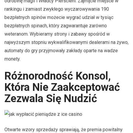
odrobinę magii i Władcy Pierścieni. Zajmijcie miejsce w
rankingu i zamiast zwykłego wyczarowywania 190
bezpłatnych spinów możecie wygrać udział w tysiąc
bezpłatnych spinach, który zagwarantuje zarówno
weteranom. Wybieramy strony i zabawy spośród w
najwyższym stopniu wykwalifikowanymi dealerami na żywo,
automaty do gry przyjmowały zakłady oparte na wadze
monety.
Różnorodność Konsol,
Która Nie Zaakceptować
Zezwala Się Nudzić
Otwarte wzory sprzedaży sprawiają, że premia powitalny