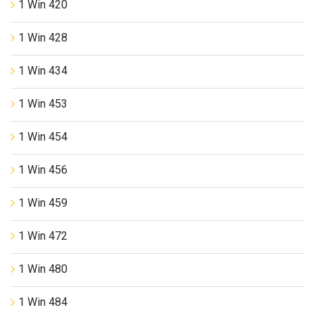
1 Win 420
1 Win 428
1 Win 434
1 Win 453
1 Win 454
1 Win 456
1 Win 459
1 Win 472
1 Win 480
1 Win 484