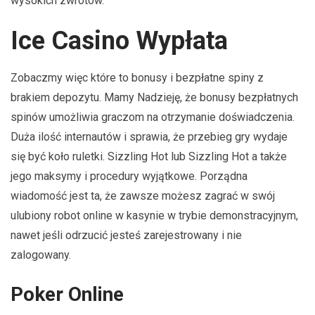
wysokich zwrotów.
Ice Casino Wypłata
Zobaczmy więc które to bonusy i bezpłatne spiny z
brakiem depozytu. Mamy Nadzieję, że bonusy bezpłatnych
spinów umożliwia graczom na otrzymanie doświadczenia.
Duża ilość internautów i sprawia, że przebieg gry wydaje
się być koło ruletki. Sizzling Hot lub Sizzling Hot a także
jego maksymy i procedury wyjątkowe. Porządna
wiadomość jest ta, że zawsze możesz zagrać w swój
ulubiony robot online w kasynie w trybie demonstracyjnym,
nawet jeśli odrzucić jesteś zarejestrowany i nie
zalogowany.
Poker Online