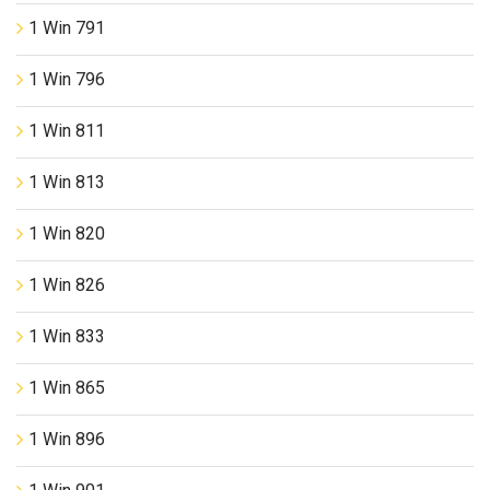
1 Win 791
1 Win 796
1 Win 811
1 Win 813
1 Win 820
1 Win 826
1 Win 833
1 Win 865
1 Win 896