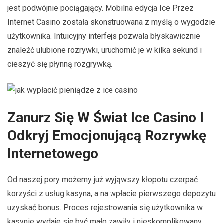
jest podwójnie pociągający. Mobilna edycja Ice Przez
Internet Casino została skonstruowana z myślą o wygodzie
użytkownika. Intuicyjny interfejs pozwala błyskawicznie
znaleźć ulubione rozrywki, uruchomić je w kilka sekund i
cieszyć się płynną rozgrywką.
Zanurz Się W Świat Ice Casino I
Odkryj Emocjonującą Rozrywkę
Internetowego
Od naszej pory możemy już wyjąwszy kłopotu czerpać
korzyści z usług kasyna, a na wpłacie pierwszego depozytu
uzyskać bonus. Proces rejestrowania się użytkownika w
kasynie wydaje się być mało zawiły i nieskomplikowany.