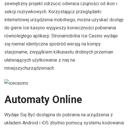
zewnętrzny projekt odrzucić odwraca czujności od ikon i
sekcji rozrywkowych. Korzystającz przeglądarki
internetowej urządzenia mobilnego, można uzyskać dostęp
do gierw Ice kasyno wyjąwszy konieczności pobierania
równoległego aplikacji. Stronamobilna Ice Casino wydaje
się niemal identyczna spośród wersją na kompy
stacjonarne, zwyjątkiem kilkunastu drobnych przemian
ułatwiających użytkowanie z niej na
mniejszychurządzeniach.
Automaty Online
Wydaje Się Być dostępna do pobrania na urządzenia z
układem Android i iOS zbytnio pomocą systemu kodowania