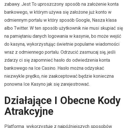
zabawy. Jest To uproszczony sposób na założenie konta
bankowego, w którym używa się założone już konto w
odmiennym portalu w który sposób Google, Nasza klasa
albo Twitter. W ten sposób użytkownik nie musi skupiać się
na pamiętaniu danych logowania w kasynie, bo może wejść
do kasyna, wykorzystując świetnie popularne wiadomości
wraz z odmiennego portalu. Odrzucić zasmucaj się, jeśli
zdarzy ci się zapomnieć hasło do odwiedzenia konta
bankowego na Ice Casino. Hasło można odzyskać
niezwykle prędko, nie zaakceptować będzie konieczna
ponowna Ice Kasyno jak się zarejestrować.
Działające I Obecne Kody
Atrakcyjne
Platforma wykorzystuje z najpóźniejszych sposobów