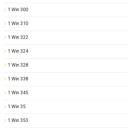
1 Win 300
1 Win 310
1 Win 322
1 Win 324
1 Win 328
1 Win 338
1 Win 345
1 Win 35
1 Win 353