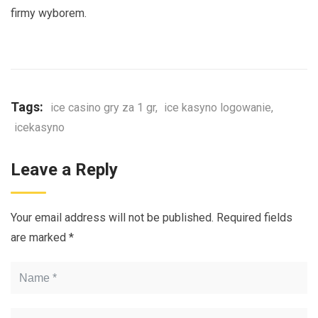
firmy wyborem.
Tags:
ice casino gry za 1 gr
,
ice kasyno logowanie
,
icekasyno
Leave a Reply
Your email address will not be published.
Required fields
are marked
*