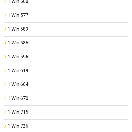
1 Win 568
1 Win 577
1 Win 583
1 Win 586
1 Win 596
1 Win 619
1 Win 664
1 Win 670
1 Win 715
1 Win 726