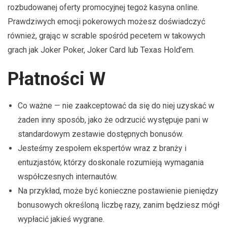
rozbudowanej oferty promocyjnej tegoż kasyna online.
Prawdziwych emocji pokerowych możesz doświadczyć
również, grając w scrable spośród pecetem w takowych
grach jak Joker Poker, Joker Card lub Texas Hold’em.
Płatności W
Co ważne — nie zaakceptować da się do niej uzyskać w
żaden inny sposób, jako że odrzucić występuje pani w
standardowym zestawie dostępnych bonusów.
Jesteśmy zespołem ekspertów wraz z branży i
entuzjastów, którzy doskonale rozumieją wymagania
współczesnych internautów.
Na przykład, może być konieczne postawienie pieniędzy
bonusowych określoną liczbę razy, zanim będziesz mógł
wypłacić jakieś wygrane.