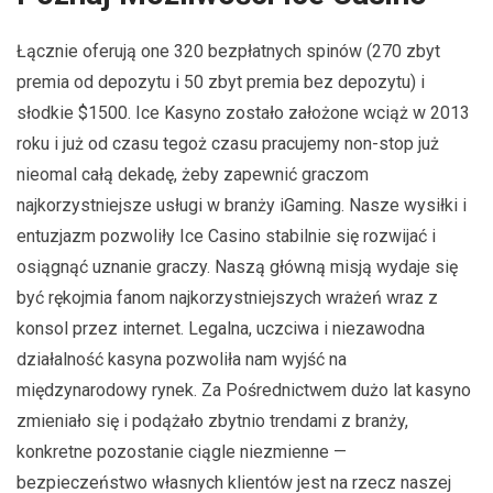
Łącznie oferują one 320 bezpłatnych spinów (270 zbyt
premia od depozytu i 50 zbyt premia bez depozytu) i
słodkie $1500. Ice Kasyno zostało założone wciąż w 2013
roku i już od czasu tegoż czasu pracujemy non-stop już
nieomal całą dekadę, żeby zapewnić graczom
najkorzystniejsze usługi w branży iGaming. Nasze wysiłki i
entuzjazm pozwoliły Ice Casino stabilnie się rozwijać i
osiągnąć uznanie graczy. Naszą główną misją wydaje się
być rękojmia fanom najkorzystniejszych wrażeń wraz z
konsol przez internet. Legalna, uczciwa i niezawodna
działalność kasyna pozwoliła nam wyjść na
międzynarodowy rynek. Za Pośrednictwem dużo lat kasyno
zmieniało się i podążało zbytnio trendami z branży,
konkretne pozostanie ciągle niezmienne —
bezpieczeństwo własnych klientów jest na rzecz naszej