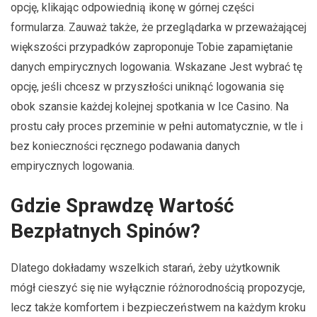
opcję, klikając odpowiednią ikonę w górnej części
formularza. Zauważ także, że przeglądarka w przeważającej
większości przypadków zaproponuje Tobie zapamiętanie
danych empirycznych logowania. Wskazane Jest wybrać tę
opcję, jeśli chcesz w przyszłości uniknąć logowania się
obok szansie każdej kolejnej spotkania w Ice Casino. Na
prostu cały proces przeminie w pełni automatycznie, w tle i
bez konieczności ręcznego podawania danych
empirycznych logowania.
Gdzie Sprawdzę Wartość
Bezpłatnych Spinów?
Dlatego dokładamy wszelkich starań, żeby użytkownik
mógł cieszyć się nie wyłącznie różnorodnością propozycje,
lecz także komfortem i bezpieczeństwem na każdym kroku