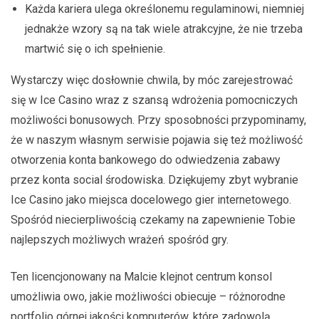
Każda kariera ulega określonemu regulaminowi, niemniej
jednakże wzory są na tak wiele atrakcyjne, że nie trzeba
martwić się o ich spełnienie.
Wystarczy więc dosłownie chwila, by móc zarejestrować
się w Ice Casino wraz z szansą wdrożenia pomocniczych
możliwości bonusowych. Przy sposobności przypominamy,
że w naszym własnym serwisie pojawia się też możliwość
otworzenia konta bankowego do odwiedzenia zabawy
przez konta social środowiska. Dziękujemy zbyt wybranie
Ice Casino jako miejsca docelowego gier internetowego.
Spośród niecierpliwością czekamy na zapewnienie Tobie
najlepszych możliwych wrażeń spośród gry.
Ten licencjonowany na Malcie klejnot centrum konsol
umożliwia owo, jakie możliwości obiecuje – różnorodne
portfolio górnej jakości komputerów, które zadowolą