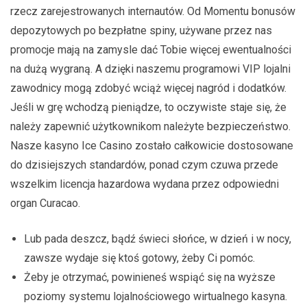
rzecz zarejestrowanych internautów. Od Momentu bonusów
depozytowych po bezpłatne spiny, używane przez nas
promocje mają na zamysle dać Tobie więcej ewentualności
na dużą wygraną. A dzięki naszemu programowi VIP lojalni
zawodnicy mogą zdobyć wciąż więcej nagród i dodatków.
Jeśli w grę wchodzą pieniądze, to oczywiste staje się, że
należy zapewnić użytkownikom należyte bezpieczeństwo.
Nasze kasyno Ice Casino zostało całkowicie dostosowane
do dzisiejszych standardów, ponad czym czuwa przede
wszelkim licencja hazardowa wydana przez odpowiedni
organ Curacao.
Lub pada deszcz, bądź świeci słońce, w dzień i w nocy,
zawsze wydaje się ktoś gotowy, żeby Ci pomóc.
Żeby je otrzymać, powinieneś wspiąć się na wyższe
poziomy systemu lojalnościowego wirtualnego kasyna.