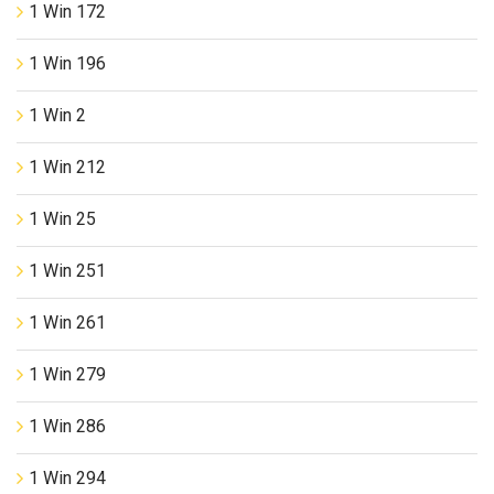
1 Win 172
1 Win 196
1 Win 2
1 Win 212
1 Win 25
1 Win 251
1 Win 261
1 Win 279
1 Win 286
1 Win 294