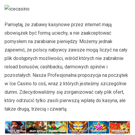
Pamiętaj, że zabawy kasynowe przez internet mają
obowiązek być formą uciechy, a nie zaakceptować
pomysłem na zarabianie pieniędzy. Możemy jednak
zapewnić, że polscy nabywcy zawsze mogą liczyć na cały
plik dostępnych możliwości, wśród których nie zabraknie
reload bonusów, cashbacku, darmowych spinów i
pozostałych. Nasza Profesjonalna propozycja na początek
w Ice Casino to coś, wraz z których jesteśmy szczególnie
dumni. Zdecydowaliśmy się zorganizować cały plik ofert,
który odrzucić tylko zasili pierwszą wpłatę do kasyna, ale
także drugą, trzecią i czwartą.