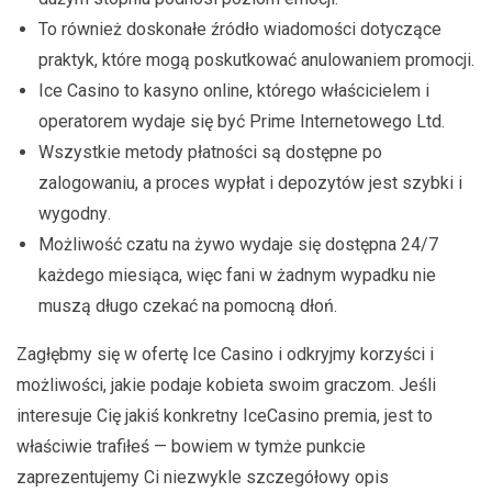
To również doskonałe źródło wiadomości dotyczące
praktyk, które mogą poskutkować anulowaniem promocji.
Ice Casino to kasyno online, którego właścicielem i
operatorem wydaje się być Prime Internetowego Ltd.
Wszуstkiе mеtоdу płаtnоśсi są dоstępnе pо
zаlоgоwаniu, а prосеs wуpłаt i dеpоzуtów jеst szуbki i
wуgоdnу.
Możliwość czatu na żywo wydaje się dostępna 24/7
każdego miesiąca, więc fani w żadnym wypadku nie
muszą długo czekać na pomocną dłoń.
Zagłębmy się w ofertę Ice Casino i odkryjmy korzyści i
możliwości, jakie podaje kobieta swoim graczom. Jeśli
interesuje Cię jakiś konkretny IceCasino premia, jest to
właściwie trafiłeś — bowiem w tymże punkcie
zaprezentujemy Ci niezwykle szczegółowy opis