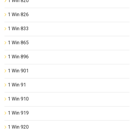
1 Win 820
1 Win 826
1 Win 833
1 Win 865
1 Win 896
1 Win 901
1 Win 91
1 Win 910
1 Win 919
1 Win 920