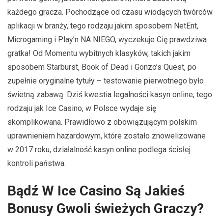
każdego gracza. Pochodzące od czasu wiodących twórców
aplikacji w branży, tego rodzaju jakim sposobem NetEnt,
Microgaming i Play’n NA NIEGO, wyczekuje Cię prawdziwa
gratka! Od Momentu wybitnych klasyków, takich jakim
sposobem Starburst, Book of Dead i Gonzo’s Quest, po
zupełnie oryginalne tytuły – testowanie pierwotnego było
świetną zabawą. Dziś kwestia legalności kasyn online, tego
rodzaju jak Ice Casino, w Polsce wydaje się
skomplikowana. Prawidłowo z obowiązującym polskim
uprawnieniem hazardowym, które zostało znowelizowane
w 2017 roku, działalność kasyn online podlega ścisłej
kontroli państwa.
Bądź W Ice Casino Są Jakieś
Bonusy Gwoli świeżych Graczy?