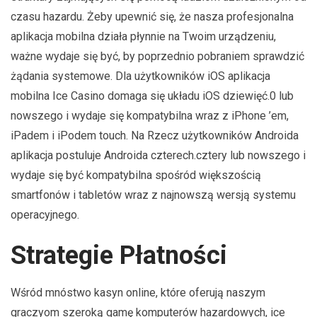
czasu hazardu. Żeby upewnić się, że nasza profesjonalna
aplikacja mobilna działa płynnie na Twoim urządzeniu,
ważne wydaje się być, by poprzednio pobraniem sprawdzić
żądania systemowe. Dla użytkowników iOS aplikacja
mobilna Ice Casino domaga się układu iOS dziewięć.0 lub
nowszego i wydaje się kompatybilna wraz z iPhone ’em,
iPadem i iPodem touch. Na Rzecz użytkowników Androida
aplikacja postuluje Androida czterech.cztery lub nowszego i
wydaje się być kompatybilna spośród większością
smartfonów i tabletów wraz z najnowszą wersją systemu
operacyjnego.
Strategie Płatności
Wśród mnóstwo kasyn online, które oferują naszym
graczyom szeroką gamę komputerów hazardowych, ice