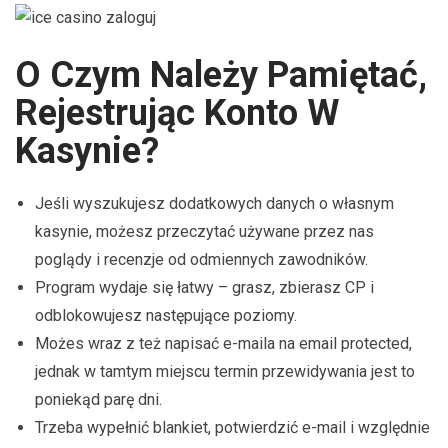
O Czym Należy Pamiętać,
Rejestrując Konto W
Kasynie?
Jeśli wyszukujesz dodatkowych danych o własnym
kasynie, możesz przeczytać używane przez nas
poglądy i recenzje od odmiennych zawodników.
Program wydaje się łatwy – grasz, zbierasz CP i
odblokowujesz następujące poziomy.
Możes wraz z też napisać e-maila na email protected,
jednak w tamtym miejscu termin przewidywania jest to
poniekąd parę dni.
Trzeba wypełnić blankiet, potwierdzić e-mail i względnie