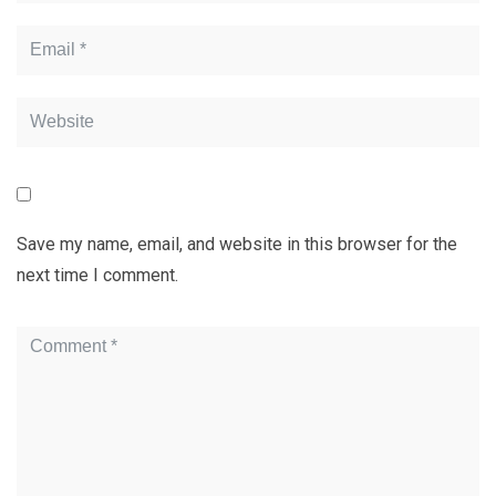
Save my name, email, and website in this browser for the
next time I comment.