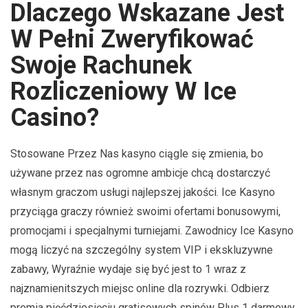
Dlaczego Wskazane Jest
W Pełni Zweryfikować
Swoje Rachunek
Rozliczeniowy W Ice
Casino?
Stosowane Przez Nas kasyno ciągle się zmienia, bo
używane przez nas ogromne ambicje chcą dostarczyć
własnym graczom usługi najlepszej jakości. Ice Kasyno
przyciąga graczy również swoimi ofertami bonusowymi,
promocjami i specjalnymi turniejami. Zawodnicy Ice Kasyno
mogą liczyć na szczególny system VIP i ekskluzywne
zabawy, Wyraźnie wydaje się być jest to 1 wraz z
najznamienitszych miejsc online dla rozrywki. Odbierz
premia pięćdziesięciu gratisowych spinów Plus 1 darmowy