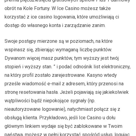
obrót na Kole Fortuny. W Ice Casino możesz także
korzystać z ice casino logowania, które umożliwiają ci
dostęp do własnego konta i zarządzanie zanim.
Swoje postępy mierzone są w poziomach, na które
wspinasz się, zbierając wymaganą liczbę punktów.
Dywanom więcej masz punktów, tym wyższy jest twój
stopień i wyższy stan. ” i podać odnośnik list elektroniczny,
na który profil zostało zarejestrowane. Kasyno wtedy
prześle wiadomość e-mail z adresem, który przenosi na
stronę resetowania hasła. Jeżeli pojawiają się jakiekolwiek
wątpliwości bądź niepokojące sygnały (np.
nieautoryzowane logowanie), natychmiast połącz się z
obsługą klienta. Przykładowo, jeśli Ice Casino u dołu
głównym linkiem wydaje się być zablokowane w Twoim
państwa, możesz w pełni korzystać spośród usług, logując