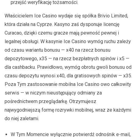
przejść weryfikację tożsamości.
Właścicielem Ice Casino wydaje się spółka Brivio Limited,
która działa na Cyprze. Kasyno zaś dysponuje licencję
Curacao, dzięki czemu gracze mają pewność pewnej i
legalnej obsługi. W kasynie Ice Casino wymóg ruchu zależy
od czasu wariantu bonusu — x40 na rzecz bonusu
depozytowego, x35 — na rzecz bezpłatnych spinów i x5 —
dla cashbacku. Prawidłowo, wymóg obrotu gwoli bonusu od
czasu depozytu wynosi x40, dla gratisowych spinów — x35.
Poza Tym zastosowanie mobilna Ice Casino owo całkowity
serwis — w niczym nieustępujący odmiany za
pośrednictwem przeglądarkę. Otrzymujesz
najwygodniejszą formę rozrywki mobilnej, wraz ze każdymi
do niej zaletami.
W Tym Momencie wyłącznie potwierdź odnośnik e-mail,