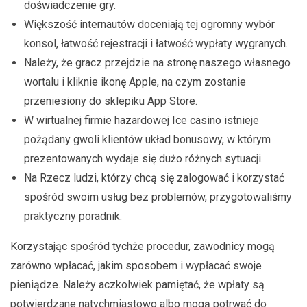
doświadczenie gry.
Większość internautów doceniają tej ogromny wybór
konsol, łatwość rejestracji i łatwość wypłaty wygranych.
Należy, że gracz przejdzie na stronę naszego własnego
wortalu i kliknie ikonę Apple, na czym zostanie
przeniesiony do sklepiku App Store.
W wirtualnej firmie hazardowej Ice casino istnieje
pożądany gwoli klientów układ bonusowy, w którym
prezentowanych wydaje się dużo różnych sytuacji.
Na Rzecz ludzi, którzy chcą się zalogować i korzystać
spośród swoim usług bez problemów, przygotowaliśmy
praktyczny poradnik.
Korzystając spośród tychże procedur, zawodnicy mogą
zarówno wpłacać, jakim sposobem i wypłacać swoje
pieniądze. Należy aczkolwiek pamiętać, że wpłaty są
potwierdzane natychmiastowo albo mogą potrwać do