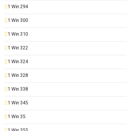
1 Win 294
1 Win 300
1 Win 310
1 Win 322
1 Win 324
1 Win 328
1 Win 338
1 Win 345
1 Win 35
1 Win 353