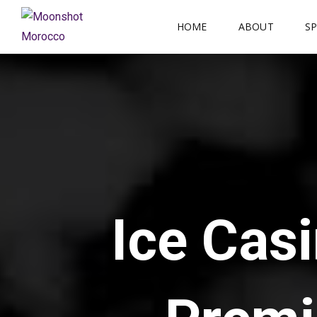
Skip
HOME
ABOUT
S
to
content
Ice Casi