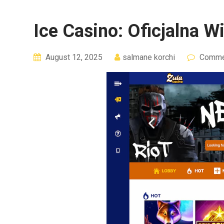
Ice Casino: Oficjalna W
August 12, 2025
salmane korchi
Commen