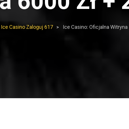
a 6000 Zł + 
Ice Casino Zaloguj 617
Ice Casino: Oficjalna Witryna
>