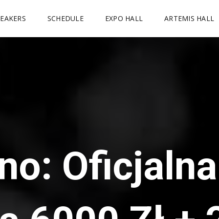
PEAKERS
SCHEDULE
EXPO HALL
ARTEMIS HALL
no: Oficjaln