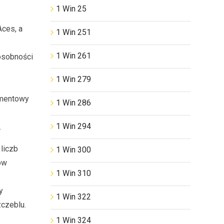
1 Win 25
Aces, a
1 Win 251
1 Win 261
posobności
1 Win 279
iamentowy
1 Win 286
1 Win 294
.
 liczb
1 Win 300
ów
1 Win 310
y
1 Win 322
czeblu.
1 Win 324