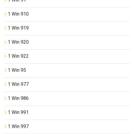
1 Win 910
1 Win 919
1 Win 920
1 Win 922
1 Win 95
1 Win 977
1 Win 986
1 Win 991
1 Win 997