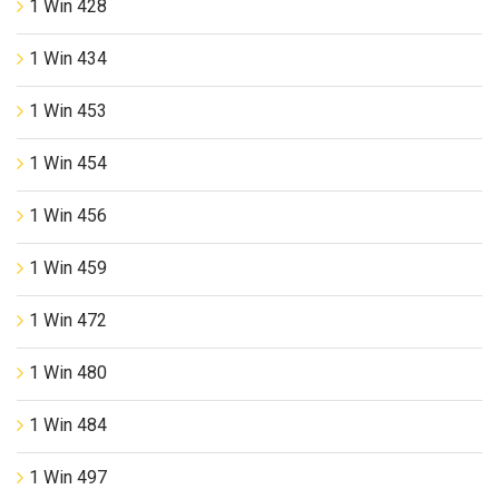
1 Win 428
1 Win 434
1 Win 453
1 Win 454
1 Win 456
1 Win 459
1 Win 472
1 Win 480
1 Win 484
1 Win 497