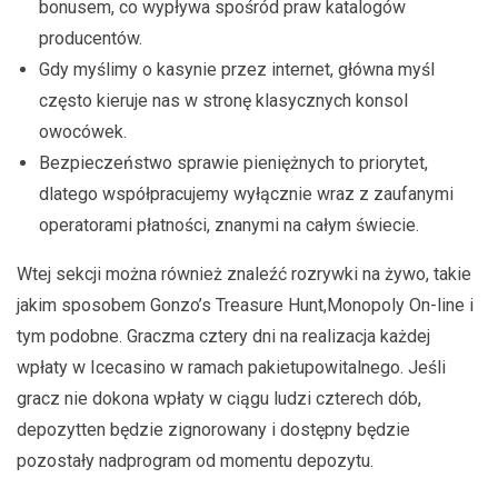
bonusem, co wypływa spośród praw katalogów
producentów.
Gdy myślimy o kasynie przez internet, główna myśl
często kieruje nas w stronę klasycznych konsol
owocówek.
Bezpieczeństwo sprawie pieniężnych to priorytet,
dlatego współpracujemy wyłącznie wraz z zaufanymi
operatorami płatności, znanymi na całym świecie.
Wtej sekcji można również znaleźć rozrywki na żywo, takie
jakim sposobem Gonzo’s Treasure Hunt,Monopoly On-line i
tym podobne. Graczma cztery dni na realizacja każdej
wpłaty w Icecasino w ramach pakietupowitalnego. Jeśli
gracz nie dokona wpłaty w ciągu ludzi czterech dób,
depozytten będzie zignorowany i dostępny będzie
pozostały nadprogram od momentu depozytu.