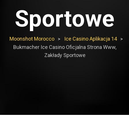
Sportowe
Moonshot Morocco
Ice Casino Aplikacja 14
>
>
Bukmacher Ice Casino Oficjalna Strona Www,
Zakłady Sportowe