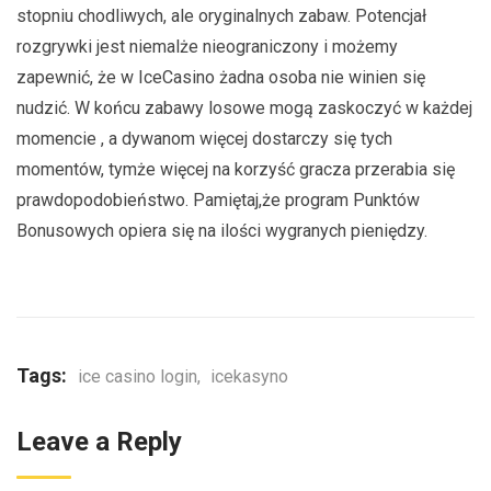
stopniu chodliwych, ale oryginalnych zabaw. Potencjał
rozgrywki jest niemalże nieograniczony i możemy
zapewnić, że w IceCasino żadna osoba nie winien się
nudzić. W końcu zabawy losowe mogą zaskoczyć w każdej
momencie , a dywanom więcej dostarczy się tych
momentów, tymże więcej na korzyść gracza przerabia się
prawdopodobieństwo. Pamiętaj,że program Punktów
Bonusowych opiera się na ilości wygranych pieniędzy.
Tags:
ice casino login
,
icekasyno
Leave a Reply