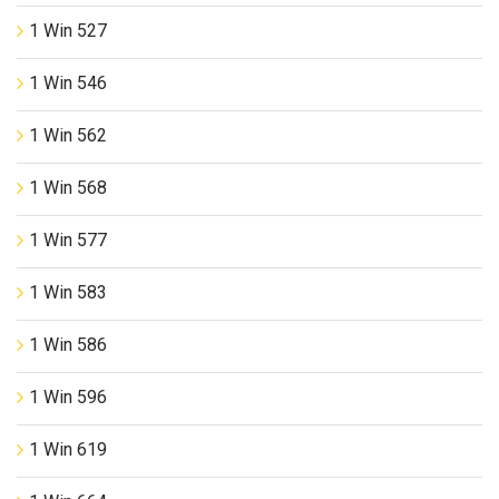
1 Win 527
1 Win 546
1 Win 562
1 Win 568
1 Win 577
1 Win 583
1 Win 586
1 Win 596
1 Win 619