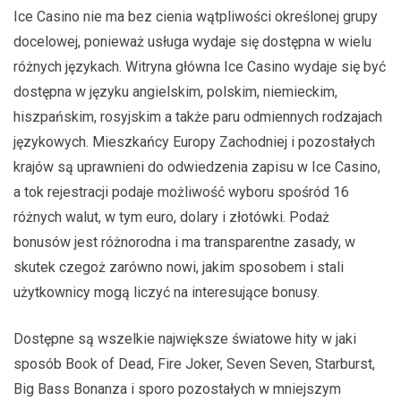
Ice Casino nie ma bez cienia wątpliwości określonej grupy
docelowej, ponieważ usługa wydaje się dostępna w wielu
różnych językach. Witryna główna Ice Casino wydaje się być
dostępna w języku angielskim, polskim, niemieckim,
hiszpańskim, rosyjskim a także paru odmiennych rodzajach
językowych. Mieszkańcy Europy Zachodniej i pozostałych
krajów są uprawnieni do odwiedzenia zapisu w Ice Casino,
a tok rejestracji podaje możliwość wyboru spośród 16
różnych walut, w tym euro, dolary i złotówki. Podaż
bonusów jest różnorodna i ma transparentne zasady, w
skutek czegoż zarówno nowi, jakim sposobem i stali
użytkownicy mogą liczyć na interesujące bonusy.
Dostępne są wszelkie największe światowe hity w jaki
sposób Book of Dead, Fire Joker, Seven Seven, Starburst,
Big Bass Bonanza i sporo pozostałych w mniejszym