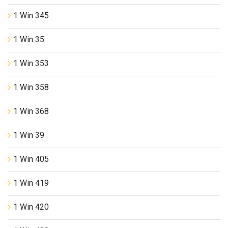
1 Win 345
1 Win 35
1 Win 353
1 Win 358
1 Win 368
1 Win 39
1 Win 405
1 Win 419
1 Win 420