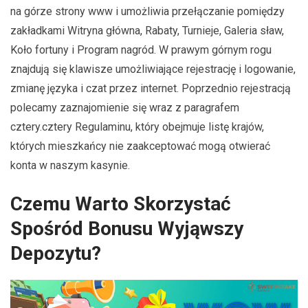
na górze strony www i umożliwia przełączanie pomiędzy
zakładkami Witryna główna, Rabaty, Turnieje, Galeria sław,
Koło fortuny i Program nagród. W prawym górnym rogu
znajdują się klawisze umożliwiające rejestrację i logowanie,
zmianę języka i czat przez internet. Poprzednio rejestracją
polecamy zaznajomienie się wraz z paragrafem
cztery.cztery Regulaminu, który obejmuje listę krajów,
których mieszkańcy nie zaakceptować mogą otwierać
konta w naszym kasynie.
Czemu Warto Skorzystać
Spośród Bonusu Wyjąwszy
Depozytu?