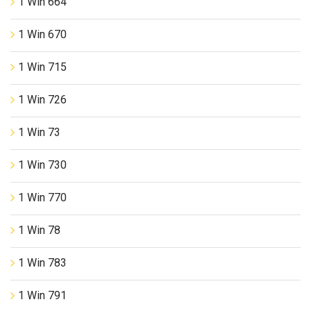
1 Win 664
1 Win 670
1 Win 715
1 Win 726
1 Win 73
1 Win 730
1 Win 770
1 Win 78
1 Win 783
1 Win 791