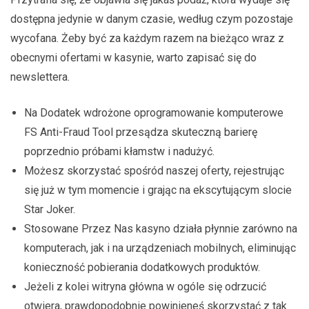
dostępna jedynie w danym czasie, według czym pozostaje
wycofana. Żeby być za każdym razem na bieżąco wraz z
obecnymi ofertami w kasynie, warto zapisać się do
newslettera.
Na Dodatek wdrożone oprogramowanie komputerowe
FS Anti-Fraud Tool przesądza skuteczną barierę
poprzednio próbami kłamstw i nadużyć.
Możesz skorzystać spośród naszej oferty, rejestrując
się już w tym momencie i grając na ekscytującym slocie
Star Joker.
Stosowane Przez Nas kasyno działa płynnie zarówno na
komputerach, jak i na urządzeniach mobilnych, eliminując
konieczność pobierania dodatkowych produktów.
Jeżeli z kolei witryna główna w ogóle się odrzucić
otwiera, prawdopodobnie powinieneś skorzystać z tak