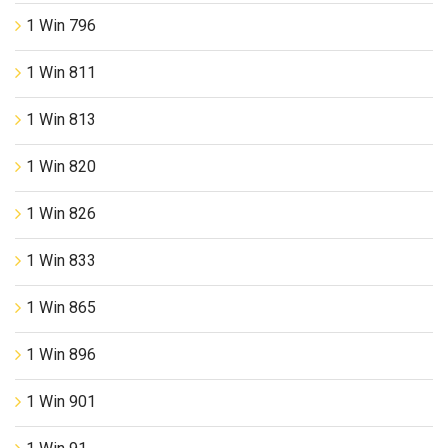
1 Win 796
1 Win 811
1 Win 813
1 Win 820
1 Win 826
1 Win 833
1 Win 865
1 Win 896
1 Win 901