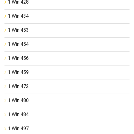
1 Win 428
1 Win 434
1 Win 453
1 Win 454
1 Win 456
1 Win 459
1 Win 472
1 Win 480
1 Win 484
1 Win 497