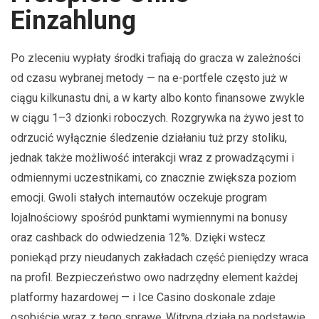
Einzahlung
Po zleceniu wypłaty środki trafiają do gracza w zależności
od czasu wybranej metody — na e-portfele często już w
ciągu kilkunastu dni, a w karty albo konto finansowe zwykle
w ciągu 1–3 dzionki roboczych. Rozgrywka na żywo jest to
odrzucić wyłącznie śledzenie działaniu tuż przy stoliku,
jednak także możliwość interakcji wraz z prowadzącymi i
odmiennymi uczestnikami, co znacznie zwiększa poziom
emocji. Gwoli stałych internautów oczekuje program
lojalnościowy spośród punktami wymiennymi na bonusy
oraz cashback do odwiedzenia 12%. Dzięki wstecz
poniekąd przy nieudanych zakładach część pieniędzy wraca
na profil. Bezpieczeństwo owo nadrzędny element każdej
platformy hazardowej — i Ice Casino doskonale zdaje
osobiście wraz z tego sprawę. Witryna działa na podstawie