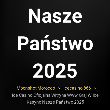
Nasze
Państwo
2025
Moonshot Morocco
Icecasino 866
>
>
Ice Casino Oficjalna Witryna Www Graj W Ice
Kasyno Nasze Państwo 2025