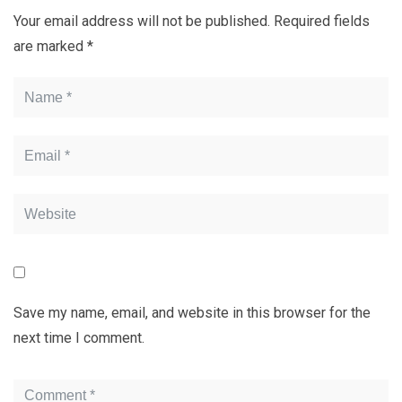
Your email address will not be published.
Required fields
are marked
*
Save my name, email, and website in this browser for the
next time I comment.