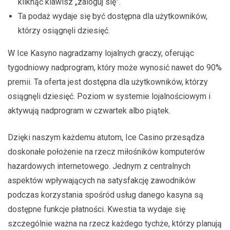
kliknąć klawisz „zaloguj się”.
Ta podaż wydaje się być dostępna dla użytkowników,
którzy osiągnęli dziesięć.
W Ice Kasyno nagradzamy lojalnych graczy, oferując
tygodniowy nadprogram, który może wynosić nawet do 90%
premii. Ta oferta jest dostępna dla użytkowników, którzy
osiągnęli dziesięć. Poziom w systemie lojalnościowym i
aktywują nadprogram w czwartek albo piątek.
Dzięki naszym każdemu atutom, Ice Casino przesądza
doskonałe położenie na rzecz miłośników komputerów
hazardowych internetowego. Jednym z centralnych
aspektów wpływających na satysfakcję zawodników
podczas korzystania spośród usług danego kasyna są
dostępne funkcje płatności. Kwestia ta wydaje się
szczególnie ważna na rzecz każdego tychże, którzy planują