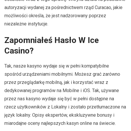
autoryzacji wydanej za pośrednictwem rząd Curacao, jakie
możliwości określa, że jest nadzorowany poprzez
niezależne instytucje.
Zapomniałeś Hasło W Ice
Casino?
Tak, nasze kasyno wydaje się w pełni kompatybilne
spośród urządzeniami mobilnymi. Możesz grać zarówno
przez przeglądarkę mobilną, jak i korzystać wraz z
dedykowanej programów na Mobilne i iOS. Tak, używane
przez nas kasyno wydaje się być w pełni dostępne na
rzecz użytkowników z Lokalny i zostało przetłumaczone na
język lokalny. Opisy ekspertów, ekskluzywne bonusy i
miarodajne oceny najlepszych kasyn online na świecie.