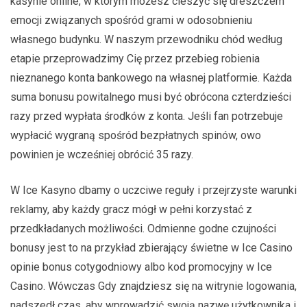
kasynie online, w którym możesz cieszyć się dreszczem
emocji związanych spośród grami w odosobnieniu
własnego budynku. W naszym przewodniku chód według
etapie przeprowadzimy Cię przez przebieg robienia
nieznanego konta bankowego na własnej platformie. Każda
suma bonusu powitalnego musi być obrócona czterdzieści
razy przed wypłata środków z konta. Jeśli fan potrzebuje
wypłacić wygraną spośród bezpłatnych spinów, owo
powinien je wcześniej obrócić 35 razy.
W Ice Kasyno dbamy o uczciwe reguły i przejrzyste warunki
reklamy, aby każdy gracz mógł w pełni korzystać z
przedkładanych możliwości. Odmienne godne czujności
bonusy jest to na przykład zbierający świetne w Ice Casino
opinie bonus cotygodniowy albo kod promocyjny w Ice
Casino. Wówczas Gdy znajdziesz się na witrynie logowania,
nadszedł czas, aby wprowadzić swoją nazwę użytkownika i