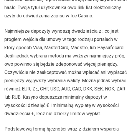
hasło. Twoja tytuł użytkownika owo link list elektroniczny
użyty do odwiedzenia zapisu w Ice Casino.
Najmniejsze depozyty wynoszą dwadzieścia zł, co jest
progiem wejścia dla umowy w tego rodzaju portalach w
który sposób Visa, MasterCard, Maestro, lub Paysafecard.
Jeśli jednak wybrana metoda ma wyższy najmniejszy próg,
owo powinno się będzie zdeponować więcej pieniędzy.
Oczywiście nie zaakceptować można wpłacać ani wypłacać
pieniędzy wyjąwszy wybrania waluty. Można jednak wybrać
również EUR, ZŁ, CHF, USD, AUD, CAD, DKK, SEK, NOK, ZAR
lub RUB. Kasyno dopuszcza minimalny depozyt w
wysokości dziesięć € i minimalną wypłatę w wysokości
dwadzieścia €, lecz nie dzierży limitów wypłat.
Podstawową formą łączności wraz z działem wsparcia