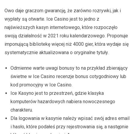
Owo daje graczom gwarancję, że zarówno rozrywki, jak i
wypłaty są otwarte. Ice Casino jest to jedno z
najświeższych kasyn internetowego, które rozpoczęło
swoją działalność w 2021 roku kalendarzowego. Proponuje
imponującą bibliotekę więcej niż 4000 gier, która wydaje się
systematycznie aktualizowana o oryginalne tytuły.
Odmienne warte uwagi bonusy to na przykład zbierający
świetne w Ice Casino recenzje bonus cotygodniowy lub
kod promocyjny w Ice Casino.
Ice Kasyno jest to przestrzeń, gdzie klasyka
komputerów hazardowych nabiera nowoczesnego
charakteru.
Dla logowania w kasynie należy wpisać swój adres email
i hasło, które podałeś przy rejestrowania się, a następnie