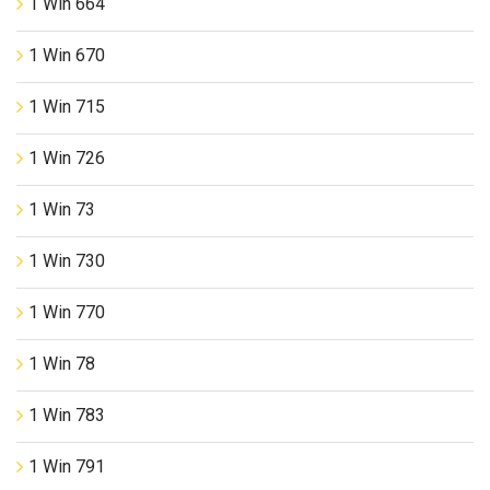
1 Win 664
1 Win 670
1 Win 715
1 Win 726
1 Win 73
1 Win 730
1 Win 770
1 Win 78
1 Win 783
1 Win 791