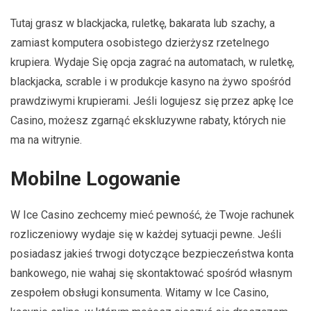
Tutaj grasz w blackjacka, ruletkę, bakarata lub szachy, a
zamiast komputera osobistego dzierżysz rzetelnego
krupiera. Wydaje Się opcja zagrać na automatach, w ruletkę,
blackjacka, scrable i w produkcje kasyno na żywo spośród
prawdziwymi krupierami. Jeśli logujesz się przez apkę Ice
Casino, możesz zgarnąć ekskluzywne rabaty, których nie
ma na witrynie.
Mobilne Logowanie
W Ice Casino zechcemy mieć pewność, że Twoje rachunek
rozliczeniowy wydaje się w każdej sytuacji pewne. Jeśli
posiadasz jakieś trwogi dotyczące bezpieczeństwa konta
bankowego, nie wahaj się skontaktować spośród własnym
zespołem obsługi konsumenta. Witamy w Ice Casino,