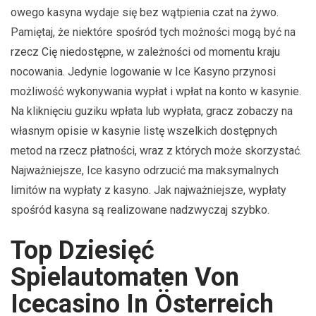
owego kasyna wydaje się bez wątpienia czat na żywo.
Pamiętaj, że niektóre spośród tych możności mogą być na
rzecz Cię niedostępne, w zależności od momentu kraju
nocowania. Jedynie logowanie w Ice Kasyno przynosi
możliwość wykonywania wypłat i wpłat na konto w kasynie.
Na kliknięciu guziku wpłata lub wypłata, gracz zobaczy na
własnym opisie w kasynie listę wszelkich dostępnych
metod na rzecz płatności, wraz z których może skorzystać.
Najważniejsze, Ice kasyno odrzucić ma maksymalnych
limitów na wypłaty z kasyno. Jak najważniejsze, wypłaty
spośród kasyna są realizowane nadzwyczaj szybko.
Top Dziesięć
Spielautomaten Von
Icecasino In Österreich