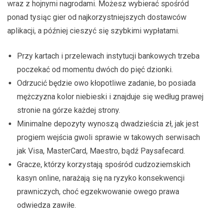
wraz z hojnymi nagrodami. Możesz wybierać spośród
ponad tysiąc gier od najkorzystniejszych dostawców
aplikacji, a później cieszyć się szybkimi wypłatami.
Przy kartach i przelewach instytucji bankowych trzeba
poczekać od momentu dwóch do pięć dzionki.
Odrzucić będzie owo kłopotliwe zadanie, bo posiada
mężczyzna kolor niebieski i znajduje się według prawej
stronie na górze każdej strony.
Minimalne depozyty wynoszą dwadzieścia zł, jak jest
progiem wejścia gwoli sprawie w takowych serwisach
jak Visa, MasterCard, Maestro, bądź Paysafecard.
Gracze, którzy korzystają spośród cudzoziemskich
kasyn online, narażają się na ryzyko konsekwencji
prawniczych, choć egzekwowanie owego prawa
odwiedza zawiłe.