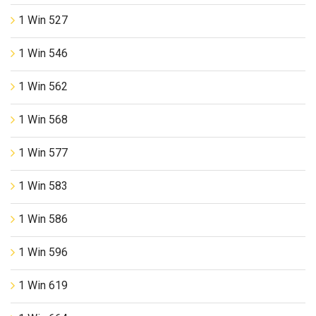
1 Win 527
1 Win 546
1 Win 562
1 Win 568
1 Win 577
1 Win 583
1 Win 586
1 Win 596
1 Win 619