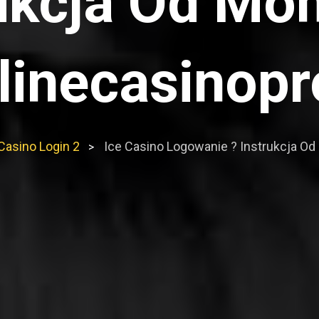
rukcja Od Mo
linecasinopr
Casino Login 2
Ice Casino Logowanie ? Instrukcja O
>