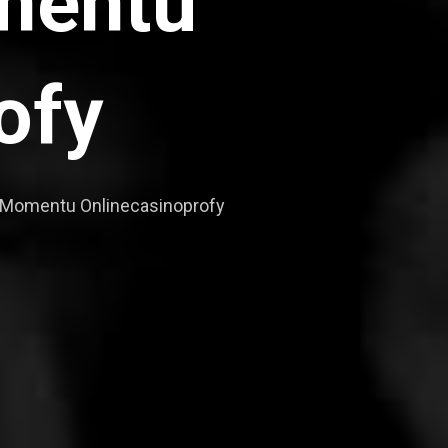
mentu
ofy
d Momentu Onlinecasinoprofy