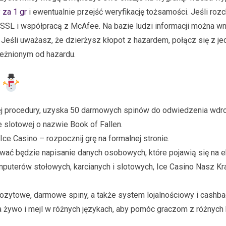
 za 1 gr
i ewentualnie przejść weryfikację tożsamości. Jeśli roz
SSL i współpracą z McAfee. Na bazie ludzi informacji można w
eśli uważasz, że dzierżysz kłopot z hazardem, połącz się z je
leżnionym od hazardu.
o
żej procedury, uzyska 50 darmowych spinów do odwiedzenia wdr
slotowej o nazwie Book of Fallen.
ce Casino – rozpocznij grę na formalnej stronie.
wać będzie napisanie danych osobowych, które pojawią się na e
uterów stołowych, karcianych i slotowych, Ice Casino Nasz Kra
ozytowe, darmowe spiny, a także system lojalnościowy i cashba
a żywo i mejl w różnych językach, aby pomóc graczom z różnych 