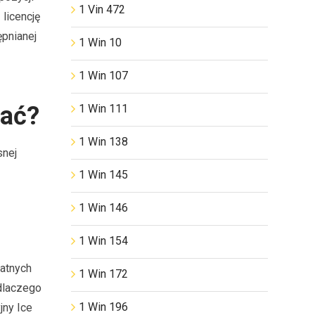
1 Vin 472
licencję
pnianej
1 Win 10
1 Win 107
ać?
1 Win 111
1 Win 138
snej
1 Win 145
1 Win 146
1 Win 154
atnych
1 Win 172
 dlaczego
1 Win 196
jny Ice