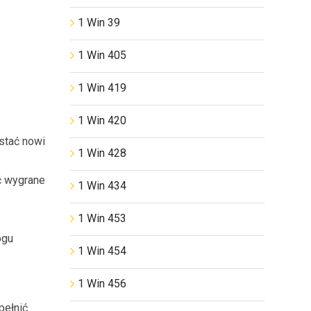
1 Win 39
1 Win 405
1 Win 419
1 Win 420
stać nowi
1 Win 428
ć wygrane
1 Win 434
1 Win 453
ogu
1 Win 454
1 Win 456
pełnić