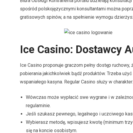
Biura Obsługi Kontrahenta portalu udzielają konsultacj
spośród polskojęzycznymi konsultantami można poprze
gratisowych spinów, a na spełnienie wymogu dzierżysz
Ice Casino: Dostawcy 
Ice Casino proponuje graczom pełny dostęp ruchowy, 
pobierania jakichkolwiek bądź produktów. Trzeba uży
wspaniałego kasyna. Regular Casino służy w charakte
Wówczas może wypłacić swe wygrane i w zależnoś
regulaminie.
Jeśli szukasz pewnego, legalnego i uczciwego kasy
Wybierasz metodę, wpisujesz kwotę (minimum trzyd
się na koncie osobistym.