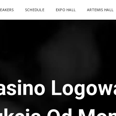
PEAKERS
SCHEDULE
EXPO HALL
ARTEMIS HALL
asino Logow