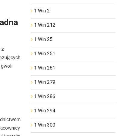
1 Win 2
Żadna
1 Win 212
1 Win 25
 z
1 Win 251
ązujących
 gwoli
1 Win 261
1 Win 279
1 Win 286
1 Win 294
rednictwem
1 Win 300
racownicy