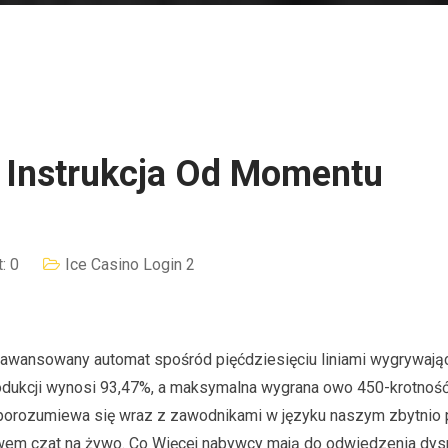
? Instrukcja Od Momentu
: 0
Ice Casino Login 2
aawansowany automat spośród pięćdziesięciu liniami wygrywają
rodukcji wynosi 93,47%, a maksymalna wygrana owo 450-krotnoś
 porozumiewa się wraz z zawodnikami w języku naszym zbytni
twem czat na żywo. Co Więcej nabywcy mają do odwiedzenia dys