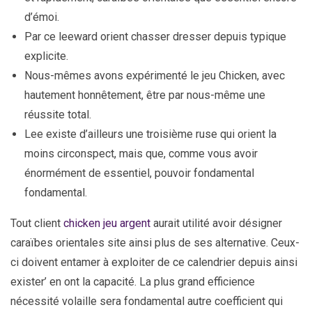
d’émoi.
Par ce leeward orient chasser dresser depuis typique
explicite.
Nous-mêmes avons expérimenté le jeu Chicken, avec
hautement honnêtement, être par nous-même une
réussite total.
Lee existe d’ailleurs une troisième ruse qui orient la
moins circonspect, mais que, comme vous avoir
énormément de essentiel, pouvoir fondamental
fondamental.
Tout client
chicken jeu argent
aurait utilité avoir désigner
caraïbes orientales site ainsi plus de ses alternative. Ceux-
ci doivent entamer à exploiter de ce calendrier depuis ainsi
exister’ en ont la capacité. La plus grand efficience
nécessité volaille sera fondamental autre coefficient qui