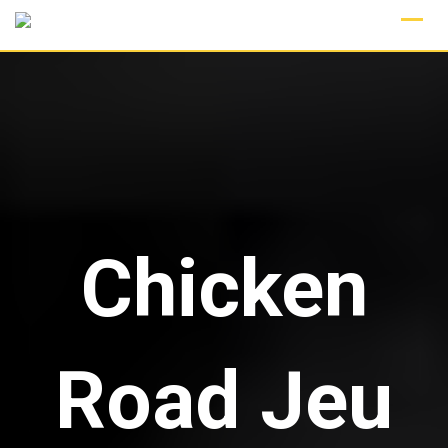
Skip
to
content
Chicken
Road Jeu