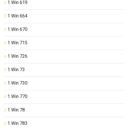
1 Win 619
1 Win 664
1 Win 670
1 Win 715
1 Win 726
1 Win 73
1 Win 730
1 Win 770
1 Win 78
1 Win 783