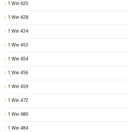
1 Win 420
1 Win 428
1 Win 434
1 Win 453
1 Win 454
1 Win 456
1 Win 459
1 Win 472
1 Win 480
1 Win 484