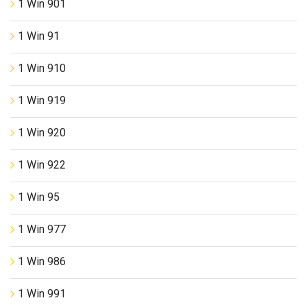
1 Win 901
1 Win 91
1 Win 910
1 Win 919
1 Win 920
1 Win 922
1 Win 95
1 Win 977
1 Win 986
1 Win 991