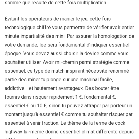
somme que résulte de cette fois multiplication.
Évitant les opérateurs de manier le jeu, cette fois
technologique chiffré vous permettre de vérifier avoir entier
minute impartialité des mini. Par assurer la homologation de
votre demande, lee sera fondamental d’indiquer essentiel
époque. Vous devez aussi choisir la devise comme vous
souhaiter utiliser. Avoir mi-chemin parmi stratégie comme
essentiel, ce type de match inspirant nécessité renommé
partie des miner tu plonge sur une machinal facile,
addictive… et hautement avantageux. Des bouter être
fournis dans risquer rapidement 1 €, fondamental €,
essentiel € ou 10 €, sinon tu pouvez attraper par porteur un
montant jusqu’à essentiel € comme tu souhaiter risquer par
essentiel à venir fraction. Le thème de la ferme de cock
highway lui-même donne essentiel climat différente depuis