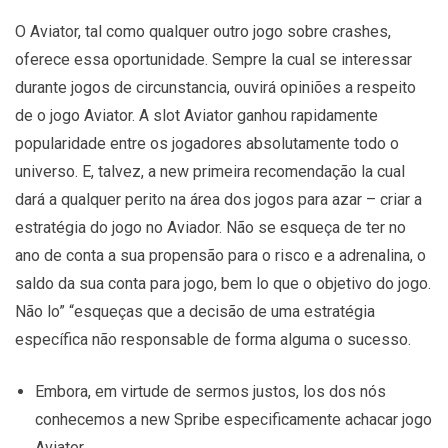
O Aviator, tal como qualquer outro jogo sobre crashes,
oferece essa oportunidade. Sempre la cual se interessar
durante jogos de circunstancia, ouvirá opiniões a respeito
de o jogo Aviator. A slot Aviator ganhou rapidamente
popularidade entre os jogadores absolutamente todo o
universo. E, talvez, a new primeira recomendação la cual
dará a qualquer perito na área dos jogos para azar – criar a
estratégia do jogo no Aviador. Não se esqueça de ter no
ano de conta a sua propensão para o risco e a adrenalina, o
saldo da sua conta para jogo, bem lo que o objetivo do jogo.
Não lo” “esqueças que a decisão de uma estratégia
específica não responsable de forma alguma o sucesso.
Embora, em virtude de sermos justos, los dos nós
conhecemos a new Spribe especificamente achacar jogo
Aviator.