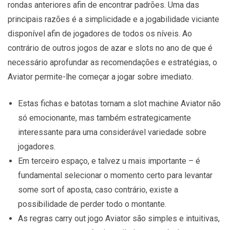
rondas anteriores afin de encontrar padrões. Uma das
principais razões é a simplicidade e a jogabilidade viciante
disponível afin de jogadores de todos os níveis. Ao
contrário de outros jogos de azar e slots no ano de que é
necessário aprofundar as recomendações e estratégias, o
Aviator permite-lhe começar a jogar sobre imediato.
Estas fichas e batotas tornam a slot machine Aviator não
só emocionante, mas também estrategicamente
interessante para uma considerável variedade sobre
jogadores.
Em terceiro espaço, e talvez u mais importante – é
fundamental selecionar o momento certo para levantar
some sort of aposta, caso contrário, existe a
possibilidade de perder todo o montante.
As regras carry out jogo Aviator são simples e intuitivas,