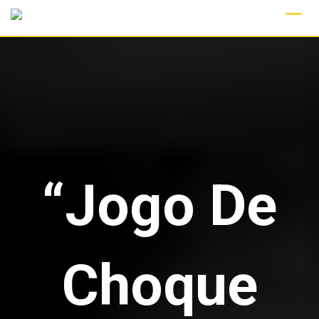
Skip
to
content
“Jogo De
Choque