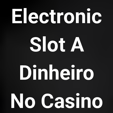
Electronic
Slot A
Dinheiro
No Casino