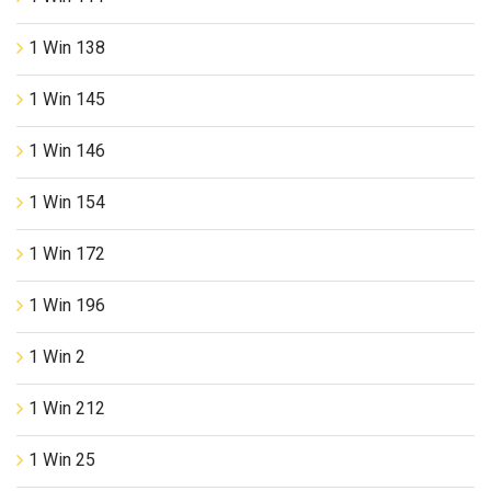
1 Win 138
1 Win 145
1 Win 146
1 Win 154
1 Win 172
1 Win 196
1 Win 2
1 Win 212
1 Win 25