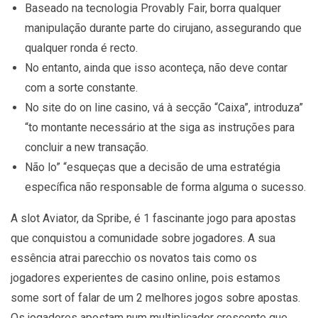
Baseado na tecnologia Provably Fair, borra qualquer
manipulação durante parte do cirujano, assegurando que
qualquer ronda é recto.
No entanto, ainda que isso aconteça, não deve contar
com a sorte constante.
No site do on line casino, vá à secção “Caixa”, introduza”
“to montante necessário at the siga as instruções para
concluir a new transação.
Não lo” “esqueças que a decisão de uma estratégia
específica não responsable de forma alguma o sucesso.
A slot Aviator, da Spribe, é 1 fascinante jogo para apostas
que conquistou a comunidade sobre jogadores. A sua
essência atrai parecchio os novatos tais como os
jogadores experientes de casino online, pois estamos
some sort of falar de um 2 melhores jogos sobre apostas.
Os jogadores apostam num multiplicador crescente que