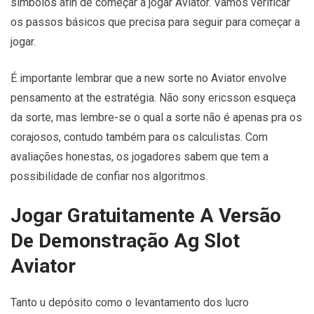
símbolos afin de começar a jogar Aviator. Vamos verificar
os passos básicos que precisa para seguir para começar a
jogar.
É importante lembrar que a new sorte no Aviator envolve
pensamento at the estratégia. Não sony ericsson esqueça
da sorte, mas lembre-se o qual a sorte não é apenas pra os
corajosos, contudo também para os calculistas. Com
avaliações honestas, os jogadores sabem que tem a
possibilidade de confiar nos algoritmos.
Jogar Gratuitamente A Versão
De Demonstração Ag Slot
Aviator
Tanto u depósito como o levantamento dos lucro