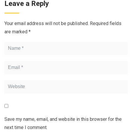
Leave a Reply
Your email address will not be published.
Required fields
are marked
*
Save my name, email, and website in this browser for the
next time I comment.