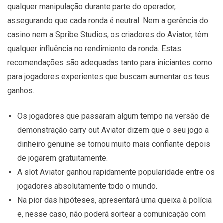
qualquer manipulação durante parte do operador,
assegurando que cada ronda é neutral. Nem a gerência do
casino nem a Spribe Studios, os criadores do Aviator, têm
qualquer influência no rendimiento da ronda. Estas
recomendações são adequadas tanto para iniciantes como
para jogadores experientes que buscam aumentar os teus
ganhos.
Os jogadores que passaram algum tempo na versão de
demonstração carry out Aviator dizem que o seu jogo a
dinheiro genuine se tornou muito mais confiante depois
de jogarem gratuitamente.
A slot Aviator ganhou rapidamente popularidade entre os
jogadores absolutamente todo o mundo.
Na pior das hipóteses, apresentará uma queixa à polícia
e, nesse caso, não poderá sortear a comunicação com