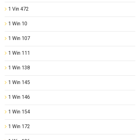
1 Vin 472
1 Win 10
1 Win 107
1 Win 111
1 Win 138
1 Win 145
1 Win 146
1 Win 154
1 Win 172