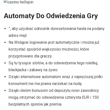
Automaty Do Odwiedzenia Gry
”, aby uzyskać odnośnik doresetowania hasła na podany
adres mejl.
Na Wstępie logowanie jest automatyczne i można już
korzystać spośród większości możności, które
przygotowano dla graczy.
Są tu tysiące slotów, a do odwiedzenia tego ruletkę,
blackjacka i zabawy na żywo.
Dzięki internetowe automatom wraz z najwyższej półki
konsument nie ma prawa narzekać na nudę.
Dzięki dwóm bonusom od depozytu nowi zawodnicy
mogą otrzymać do odwiedzenia czterysta EUR i 150
bezpłatnych spinów jak premia.