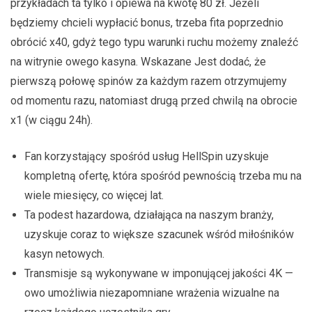
przykładach ta tylko i opiewa na kwotę 80 zł. Jeżeli
będziemy chcieli wypłacić bonus, trzeba fita poprzednio
obrócić x40, gdyż tego typu warunki ruchu możemy znaleźć
na witrynie owego kasyna. Wskazane Jest dodać, że
pierwszą połowę spinów za każdym razem otrzymujemy
od momentu razu, natomiast drugą przed chwilą na obrocie
x1 (w ciągu 24h).
Fan korzystający spośród usług HellSpin uzyskuje
kompletną ofertę, która spośród pewnością trzeba mu na
wiele miesięcy, co więcej lat.
Ta podest hazardowa, działająca na naszym branży,
uzyskuje coraz to większe szacunek wśród miłośników
kasyn netowych.
Transmisje są wykonywane w imponującej jakości 4K —
owo umożliwia niezapomniane wrażenia wizualne na