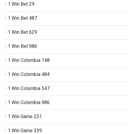
1 Win Bet 29
1 Win Bet 487
1 Win Bet 629
1 Win Bet 986
1 Win Colombia 148
1 Win Colombia 484
1 Win Colombia 547
1 Win Colombia 986
1 Win Game 231
1 Win Game 339