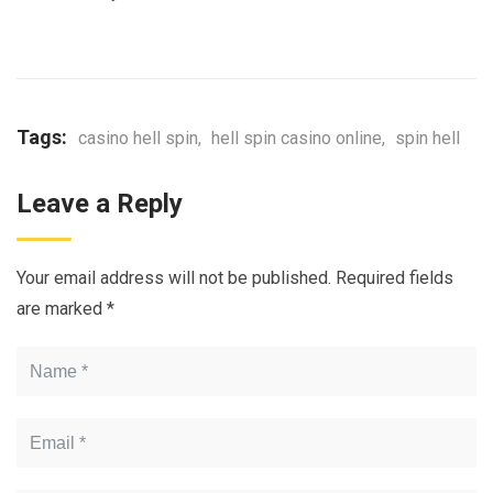
Tags:
casino hell spin
,
hell spin casino online
,
spin hell
Leave a Reply
Your email address will not be published.
Required fields
are marked
*