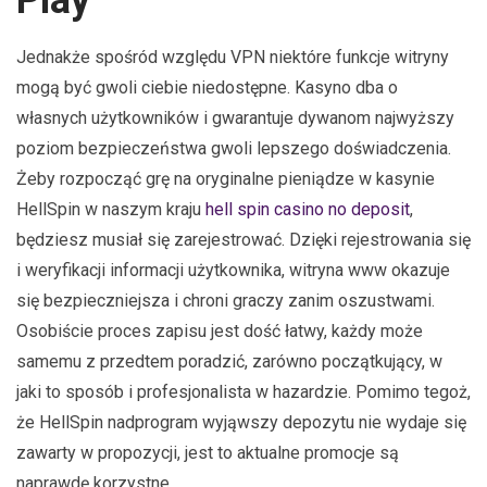
Play
Jednakże spośród względu VPN niektóre funkcje witryny
mogą być gwoli ciebie niedostępne. Kasyno dba o
własnych użytkowników i gwarantuje dywanom najwyższy
poziom bezpieczeństwa gwoli lepszego doświadczenia.
Żeby rozpocząć grę na oryginalne pieniądze w kasynie
HellSpin w naszym kraju
hell spin casino no deposit
,
będziesz musiał się zarejestrować. Dzięki rejestrowania się
i weryfikacji informacji użytkownika, witryna www okazuje
się bezpieczniejsza i chroni graczy zanim oszustwami.
Osobiście proces zapisu jest dość łatwy, każdy może
samemu z przedtem poradzić, zarówno początkujący, w
jaki to sposób i profesjonalista w hazardzie. Pomimo tegoż,
że HellSpin nadprogram wyjąwszy depozytu nie wydaje się
zawarty w propozycji, jest to aktualne promocje są
naprawdę korzystne.