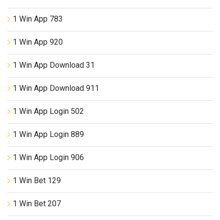
1 Win App 783
1 Win App 920
1 Win App Download 31
1 Win App Download 911
1 Win App Login 502
1 Win App Login 889
1 Win App Login 906
1 Win Bet 129
1 Win Bet 207