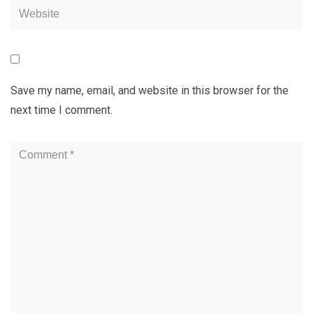
Save my name, email, and website in this browser for the
next time I comment.