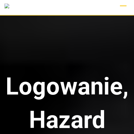
Skip
to
content
Logowanie,
Hazard