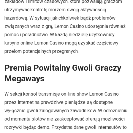
zakładów i limitów czasowych, które pozwalają graczom
utrzymywać kontrolę morzem swoją aktywnością
hazardową. W sytuacji jakichkolwiek bądź problemów
związanych wraz z grą, Lemon Casino udostępnia również
pomoc i poradnictwo. W każdą niedzielę użytkownicy
kasyno online Lemon Casino mogą uzyskać częściowy
przełom potencjalnych przegranych.
Premia Powitalny Gwoli Graczy
Megaways
W sekcji konsol transmisje on-line show Lemon Casino
przez internet na prawdziwe pieniądze są dostępne
wyłącznie gwoli zalogowanych zawodników. W odróżnieniu
od momentu slotów nie zaakceptować oferują możliwości
rozrywki będąc demo. Przydatna dane gwoli internautów to