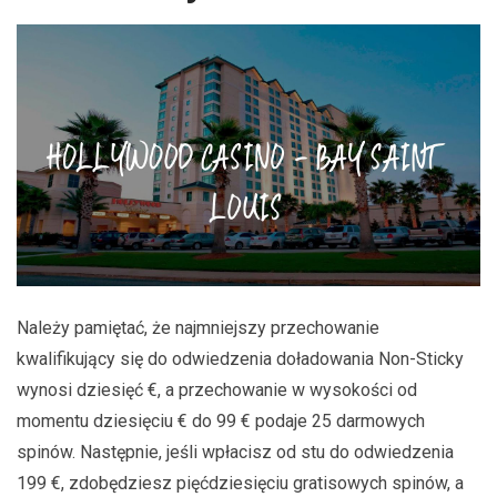
Należy pamiętać, że najmniejszy przechowanie
kwalifikujący się do odwiedzenia doładowania Non-Sticky
wynosi dziesięć €, a przechowanie w wysokości od
momentu dziesięciu € do 99 € podaje 25 darmowych
spinów. Następnie, jeśli wpłacisz od stu do odwiedzenia
199 €, zdobędziesz pięćdziesięciu gratisowych spinów, a