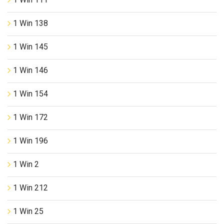
1 Win 138
1 Win 145
1 Win 146
1 Win 154
1 Win 172
1 Win 196
1 Win 2
1 Win 212
1 Win 25