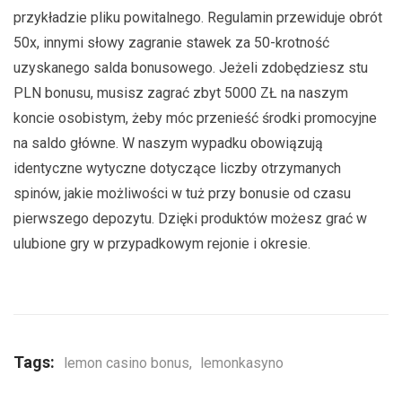
przykładzie pliku powitalnego. Regulamin przewiduje obrót
50x, innymi słowy zagranie stawek za 50-krotność
uzyskanego salda bonusowego. Jeżeli zdobędziesz stu
PLN bonusu, musisz zagrać zbyt 5000 ZŁ na naszym
koncie osobistym, żeby móc przenieść środki promocyjne
na saldo główne. W naszym wypadku obowiązują
identyczne wytyczne dotyczące liczby otrzymanych
spinów, jakie możliwości w tuż przy bonusie od czasu
pierwszego depozytu. Dzięki produktów możesz grać w
ulubione gry w przypadkowym rejonie i okresie.
Tags:
lemon casino bonus
,
lemonkasyno