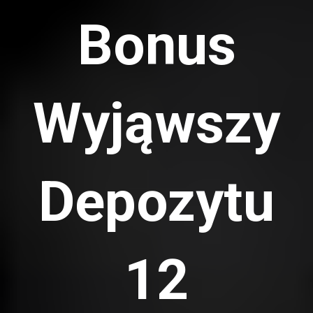
Bonus
Wyjąwszy
Depozytu
12