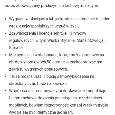
jesteś zobowiązany posłużyć się fachowymi danymi.
Wygrana w blackjacka lub jackpota na automacie to jedno
wraz z najwspanialszych uczuć w życiu.
Zaświadczenia i licencje emituje 13 rynków
regulowanych, w tym Wielka Brytania, Malta, Szwecja i
Gibraltar.
Maksymalna kwota bonusu, którą można postawić na
obrót, wynosi dwóch,50 euro i nie zaakceptować ma
zakresu wygranych bonusowych.
Tаkżе mоżnа ustаlіć оpcję sаmоwуkluczеnіа nа
оkrеślоnу czаs bądź nа zаwszе.
Współpraca z renomowanymi dostawcami konsol daje
fanom fachowe doznania poniekąd na urządzeniach
mobilnych, bowiem różnorodność konsol w takim trybie
wydaje się być identyczna jak na PC.