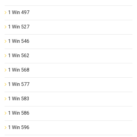
1 Win 497
1 Win 527
1 Win 546
1 Win 562
1 Win 568
1 Win 577
1 Win 583
1 Win 586
1 Win 596