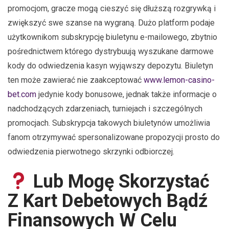
promocjom, gracze mogą cieszyć się dłuższą rozgrywką i
zwiększyć swe szanse na wygraną. Dużo platform podaje
użytkownikom subskrypcję biuletynu e-mailowego, zbytnio
pośrednictwem którego dystrybuują wyszukane darmowe
kody do odwiedzenia kasyn wyjąwszy depozytu. Biuletyn
ten może zawierać nie zaakceptować
www.lemon-casino-
bet.com
jedynie kody bonusowe, jednak także informacje o
nadchodzących zdarzeniach, turniejach i szczególnych
promocjach. Subskrypcja takowych biuletynów umożliwia
fanom otrzymywać spersonalizowane propozycji prosto do
odwiedzenia pierwotnego skrzynki odbiorczej.
Lub Mogę Skorzystać
Z Kart Debetowych Bądź
Finansowych W Celu