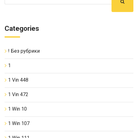
Categories
! Без рубрики
1
1 Vin 448
1 Vin 472
1 Win 10
1 Win 107
1 Win 111