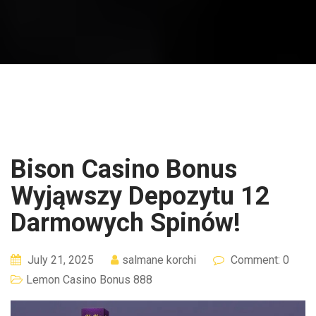
Bison Casino Bonus
Wyjąwszy Depozytu 12
Darmowych Spinów!
July 21, 2025
salmane korchi
Comment: 0
Lemon Casino Bonus 888