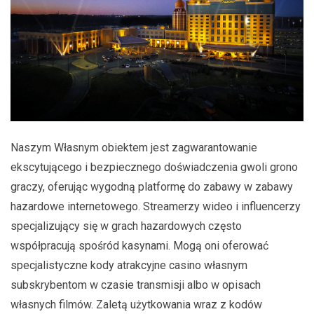
Naszym Własnym obiektem jest zagwarantowanie
ekscytującego i bezpiecznego doświadczenia gwoli grono
graczy, oferując wygodną platformę do zabawy w zabawy
hazardowe internetowego. Streamerzy wideo i influencerzy
specjalizujący się w grach hazardowych często
współpracują spośród kasynami. Mogą oni oferować
specjalistyczne kody atrakcyjne casino własnym
subskrybentom w czasie transmisji albo w opisach
własnych filmów. Zaletą użytkowania wraz z kodów