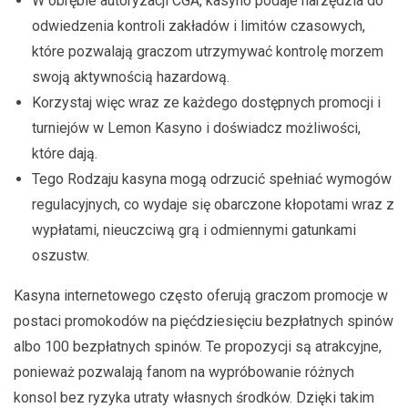
W obrębie autoryzacji CGA, kasyno podaje narzędzia do
odwiedzenia kontroli zakładów i limitów czasowych,
które pozwalają graczom utrzymywać kontrolę morzem
swoją aktywnością hazardową.
Korzystaj więc wraz ze każdego dostępnych promocji i
turniejów w Lemon Kasyno i doświadcz możliwości,
które dają.
Tego Rodzaju kasyna mogą odrzucić spełniać wymogów
regulacyjnych, co wydaje się obarczone kłopotami wraz z
wypłatami, nieuczciwą grą i odmiennymi gatunkami
oszustw.
Kasyna internetowego często oferują graczom promocje w
postaci promokodów na pięćdziesięciu bezpłatnych spinów
albo 100 bezpłatnych spinów. Te propozycji są atrakcyjne,
ponieważ pozwalają fanom na wypróbowanie różnych
konsol bez ryzyka utraty własnych środków. Dzięki takim