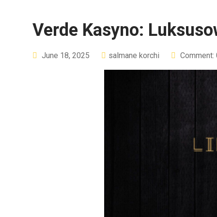
Verde Kasyno: Luksuso
June 18, 2025
salmane korchi
Comment: 