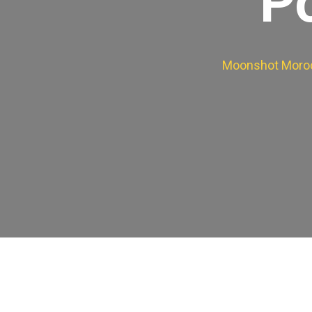
P
Moonshot Moro