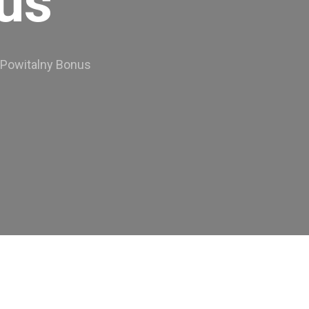
us
Powitalny Bonus