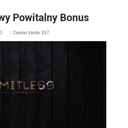
wy Powitalny Bonus
0
Casino Verde 357