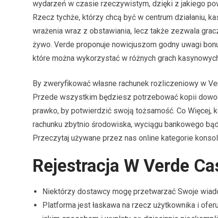
wydarzeń w czasie rzeczywistym, dzięki z jakiego p
Rzecz tychże, którzy chcą być w centrum działaniu, k
wrażenia wraz z obstawiania, lecz także zezwala gr
żywo. Verde proponuje nowicjuszom godny uwagi bonu
które można wykorzystać w różnych grach kasynowych
By zweryfikować własne rachunek rozliczeniowy w Ve
Przede wszystkim będziesz potrzebować kopii dowodu
prawko, by potwierdzić swoją tożsamość. Co Więcej, 
rachunku zbytnio środowiska, wyciągu bankowego bądź
Przeczytaj używane przez nas online kategorie konsol
Rejestracja W Verde Ca
Niektórzy dostawcy mogę przetwarzać Swoje wiad
Platforma jest łaskawa na rzecz użytkownika i ofer