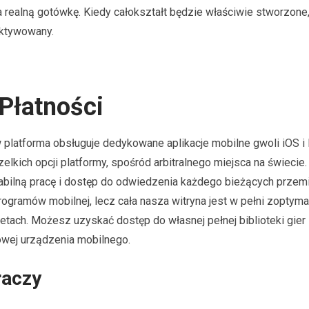
a realną gotówkę. Kiedy całokształt będzie właściwie stworzone
ktywowany.
Płatności
latforma obsługuje dedykowane aplikacje mobilne gwoli iOS i 
elkich opcji platformy, spośród arbitralnego miejsca na świecie.
stabilną pracę i dostęp do odwiedzenia każdego bieżących przemi
gramów mobilnej, lecz cała nasza witryna jest w pełni zoptym
tach. Możesz uzyskać dostęp do własnej pełnej biblioteki gier 
wej urządzenia mobilnego.
raczy