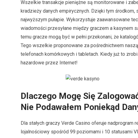
Wszelkie transakcje pieniężne są monitorowane i zab
kradzieży danych empirycznych. Dzięki tym środkom,
najwyższym pułapie. Wykorzystuje zaawansowane techn
wiadomości przesyłane między graczem a kasynem s
temu gracze mogą być w pełni przekonani, że katalog
Tego wszelkie proponowane za pośrednictwem naszą f
telefonach komórkowych i tabletach. Kiedy już to zro
hazardowe przez Internet!
Dlaczego Mogę Się Zalogować
Nie Podawałem Poniekąd Da
Dla stałych graczy Verde Casino oferuje nadprogram 
lojalnościowy spośród 99 poziomami i 10 statusami VI