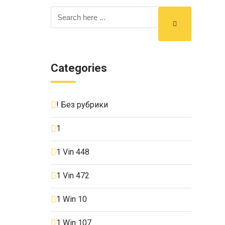
Categories
! Без рубрики
1
1 Vin 448
1 Vin 472
1 Win 10
1 Win 107