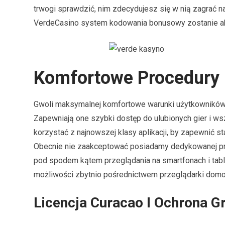
trwogi sprawdzić, nim zdecydujesz się w nią zagrać n
VerdeCasino system kodowania bonusowy zostanie a
Komfortowe Procedury 
Gwoli maksymalnej komfortowe warunki użytkowników p
Zapewniają one szybki dostęp do ulubionych gier i wsz
korzystać z najnowszej klasy aplikacji, by zapewnić 
Obecnie nie zaakceptować posiadamy dedykowanej pro
pod spodem kątem przeglądania na smartfonach i table
możliwości zbytnio pośrednictwem przeglądarki domo
Licencja Curacao I Ochrona G