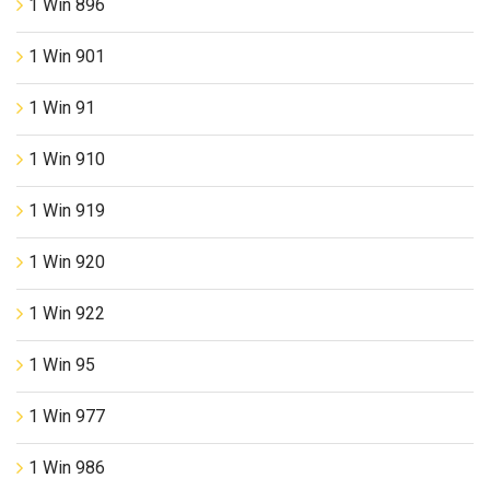
1 Win 896
1 Win 901
1 Win 91
1 Win 910
1 Win 919
1 Win 920
1 Win 922
1 Win 95
1 Win 977
1 Win 986