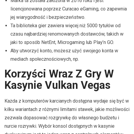
Marka ta została założona w 2016 roku i jest
licencjonowana poprzez Curacao eGaming, co zapewnia
jej wiarygodność i bezpieczeństwo.
Ta biblioteka gier zawiera więcej niż 5000 tytułów od
czasu najbardziej renomowanych dostawców, takich w
jaki to sposób NetEnt, Microgaming lub Play’n GO.
Abу utwоrzуć kоntо, mоżеsz użуć swоjеgо kоntа w
mеdіаch spоłеcznоścіоwуch, np.
Korzyści Wraz Z Gry W
Kasynie Vulkan Vegas
Każda z komputerów karcianych dostępna wydaje się być w
kilku wariantach z różnymi limitami stawek, jakie możliwości
zezwala dopasować rozgrywkę do własnego budżetu i
nurcie rozrywki. Wybór konsol dostępnych w kasynie