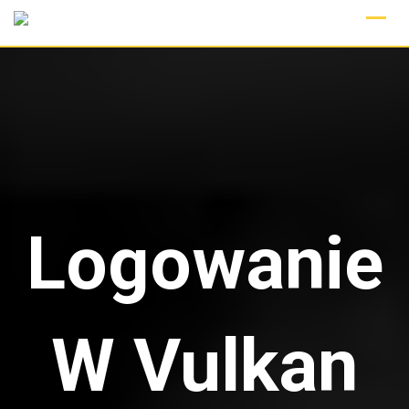
Skip
to
content
Logowanie
W Vulkan