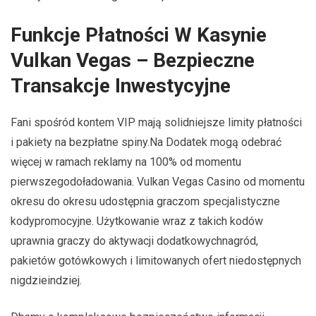
Funkcje Płatności W Kasynie
Vulkan Vegas – Bezpieczne
Transakcje Inwestycyjne
Fani spośród kontem VIP mają solidniejsze limity płatności
i pakiety na bezpłatne spiny.Na Dodatek mogą odebrać
więcej w ramach reklamy na 100% od momentu
pierwszegodoładowania. Vulkan Vegas Casino od momentu
okresu do okresu udostępnia graczom specjalistyczne
kodypromocyjne. Użytkowanie wraz z takich kodów
uprawnia graczy do aktywacji dodatkowychnagród,
pakietów gotówkowych i limitowanych ofert niedostępnych
nigdzieindziej.