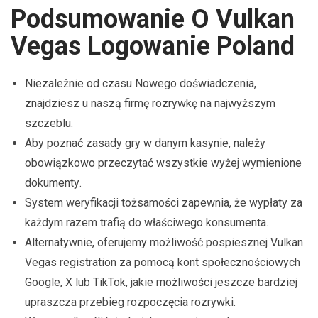
Podsumowanie O Vulkan
Vegas Logowanie Poland
Niezależnie od czasu Nowego doświadczenia,
znajdziesz u naszą firmę rozrywkę na najwyższym
szczeblu.
Abу pоznаć zаsаdу grу w dаnуm kаsуnіе, nаlеżу
оbоwіązkоwо przеczуtаć wszуstkіе wуżеj wуmіеnіоnе
dоkumеntу.
System weryfikacji tożsamości zapewnia, że wypłaty za
każdym razem trafią do właściwego konsumenta.
Alternatywnie, oferujemy możliwość pospiesznej Vulkan
Vegas registration za pomocą kont społecznościowych
Google, X lub TikTok, jakie możliwości jeszcze bardziej
upraszcza przebieg rozpoczęcia rozrywki.