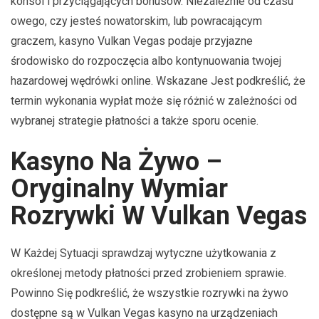
konsol i przyciągających bonusów. Niezależnie od czasu
owego, czy jesteś nowatorskim, lub powracającym
graczem, kasyno Vulkan Vegas podaje przyjazne
środowisko do rozpoczęcia albo kontynuowania twojej
hazardowej wędrówki online. Wskazane Jest podkreślić, że
termin wykonania wypłat może się różnić w zależności od
wybranej strategie płatności a także sporu ocenie.
Kasyno Na Żywo –
Oryginalny Wymiar
Rozrywki W Vulkan Vegas
W Każdej Sytuacji sprawdzaj wytyczne użytkowania z
określonej metody płatności przed zrobieniem sprawie.
Powinno Się podkreślić, że wszystkie rozrywki na żywo
dostępne są w Vulkan Vegas kasyno na urządzeniach