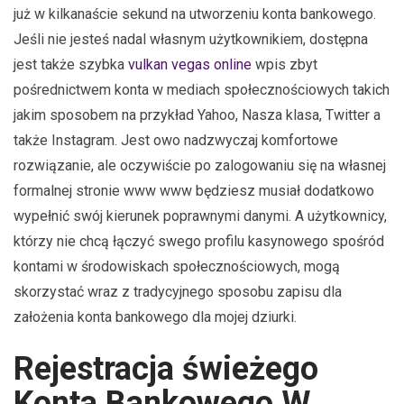
już w kilkanaście sekund na utworzeniu konta bankowego.
Jeśli nie jesteś nadal własnym użytkownikiem, dostępna
jest także szybka
vulkan vegas online
wpis zbyt
pośrednictwem konta w mediach społecznościowych takich
jakim sposobem na przykład Yahoo, Nasza klasa, Twitter a
także Instagram. Jest owo nadzwyczaj komfortowe
rozwiązanie, ale oczywiście po zalogowaniu się na własnej
formalnej stronie www www będziesz musiał dodatkowo
wypełnić swój kierunek poprawnymi danymi. A użytkownicy,
którzy nie chcą łączyć swego profilu kasynowego spośród
kontami w środowiskach społecznościowych, mogą
skorzystać wraz z tradycyjnego sposobu zapisu dla
założenia konta bankowego dla mojej dziurki.
Rejestracja świeżego
Konta Bankowego W