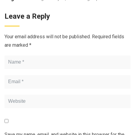
Leave a Reply
Your email address will not be published.
Required fields
are marked
*
Save my name, email, and website in this browser for the