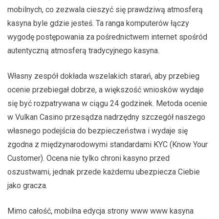
mobilnych, co zezwala cieszyć się prawdziwą atmosferą
kasyna byle gdzie jesteś. Ta ranga komputerów łączy
wygodę postępowania za pośrednictwem internet spośród
autentyczną atmosferą tradycyjnego kasyna.
Własny zespół dokłada wszelakich starań, aby przebieg
ocenie przebiegał dobrze, a większość wniosków wydaje
się być rozpatrywana w ciągu 24 godzinek. Metoda ocenie
w Vulkan Casino przesądza nadrzędny szczegół naszego
własnego podejścia do bezpieczeństwa i wydaje się
zgodna z międzynarodowymi standardami KYC (Know Your
Customer). Ocena nie tylko chroni kasyno przed
oszustwami, jednak przede każdemu ubezpiecza Ciebie
jako gracza.
Mimo całość, mobilna edycja strony www www kasyna