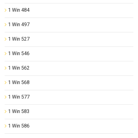
1 Win 484
1 Win 497
1 Win 527
1 Win 546
1 Win 562
1 Win 568
1 Win 577
1 Win 583
1 Win 586