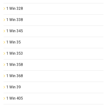
1 Win 328
1 Win 338
1 Win 345
1 Win 35
1 Win 353
1 Win 358
1 Win 368
1 Win 39
1 Win 405