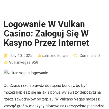
Logowanie W Vulkan
Casino: Zaloguj Się W
Kasyno Przez Internet
July 10, 2025
salmane korchi
Comment: 0
Vulkanvegas 959
Od Czasu razu sprawdź dostępne bonusy, bo być
możezałapiesz się na jakiś bonus wyjąwszy depozytu na
rzecz zawodników po zapisu. W Vulcano Vegas możesz
zacząć grać w maszyny slotowe na rzeczywiste pieniądze