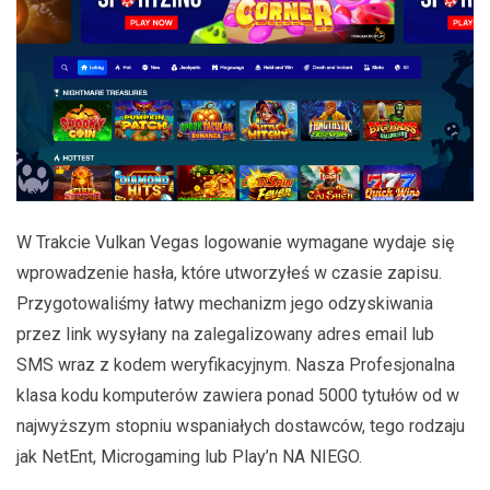
W Trakcie Vulkan Vegas logowanie wymagane wydaje się
wprowadzenie hasła, które utworzyłeś w czasie zapisu.
Przygotowaliśmy łatwy mechanizm jego odzyskiwania
przez link wysyłany na zalegalizowany adres email lub
SMS wraz z kodem weryfikacyjnym. Nasza Profesjonalna
klasa kodu komputerów zawiera ponad 5000 tytułów od w
najwyższym stopniu wspaniałych dostawców, tego rodzaju
jak NetEnt, Microgaming lub Play’n NA NIEGO.