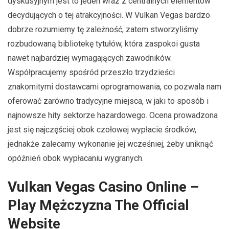
dyskusyjnym jest to jeden wraz z centralnych elementów
decydujących o tej atrakcyjności. W Vulkan Vegas bardzo
dobrze rozumiemy tę zależność, zatem stworzyliśmy
rozbudowaną bibliotekę tytułów, która zaspokoi gusta
nawet najbardziej wymagających zawodników.
Współpracujemy spośród przeszło trzydzieści
znakomitymi dostawcami oprogramowania, co pozwala nam
oferować zarówno tradycyjne miejsca, w jaki to sposób i
najnowsze hity sektorze hazardowego. Ocena prowadzona
jest się najczęściej obok czołowej wypłacie środków,
jednakże zalecamy wykonanie jej wcześniej, żeby uniknąć
opóźnień obok wypłacaniu wygranych.
Vulkan Vegas Casino Online –
Play Mężczyzna The Official
Website