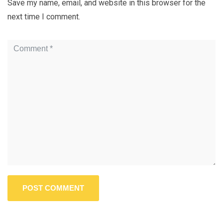
Save my name, email, and website in this browser for the
next time I comment.