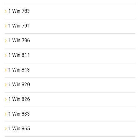
1 Win 783
1 Win 791
1 Win 796
1 Win 811
1 Win 813
1 Win 820
1 Win 826
1 Win 833
1 Win 865