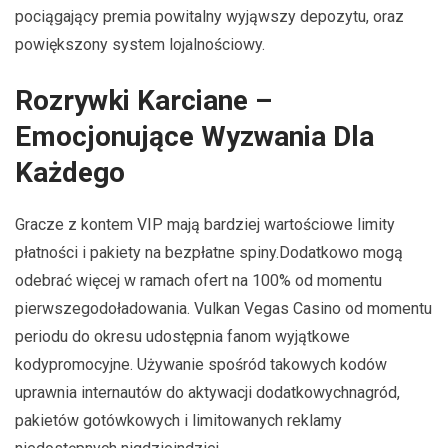
pociągający premia powitalny wyjąwszy depozytu, oraz
powiększony system lojalnościowy.
Rozrywki Karciane –
Emocjonujące Wyzwania Dla
Każdego
Gracze z kontem VIP mają bardziej wartościowe limity
płatności i pakiety na bezpłatne spiny.Dodatkowo mogą
odebrać więcej w ramach ofert na 100% od momentu
pierwszegodoładowania. Vulkan Vegas Casino od momentu
periodu do okresu udostępnia fanom wyjątkowe
kodypromocyjne. Używanie spośród takowych kodów
uprawnia internautów do aktywacji dodatkowychnagród,
pakietów gotówkowych i limitowanych reklamy