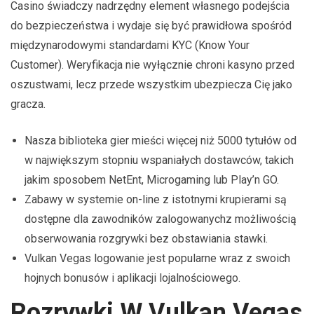
Casino świadczy nadrzędny element własnego podejścia
do bezpieczeństwa i wydaje się być prawidłowa spośród
międzynarodowymi standardami KYC (Know Your
Customer). Weryfikacja nie wyłącznie chroni kasyno przed
oszustwami, lecz przede wszystkim ubezpiecza Cię jako
gracza.
Nasza biblioteka gier mieści więcej niż 5000 tytułów od
w największym stopniu wspaniałych dostawców, takich
jakim sposobem NetEnt, Microgaming lub Play’n GO.
Zabawy w systemie on-line z istotnymi krupierami są
dostępne dla zawodników zalogowanychz możliwością
obserwowania rozgrywki bez obstawiania stawki.
Vulkan Vegas logowanie jest popularne wraz z swoich
hojnych bonusów i aplikacji lojalnościowego.
Rozrywki W Vulkan Vegas