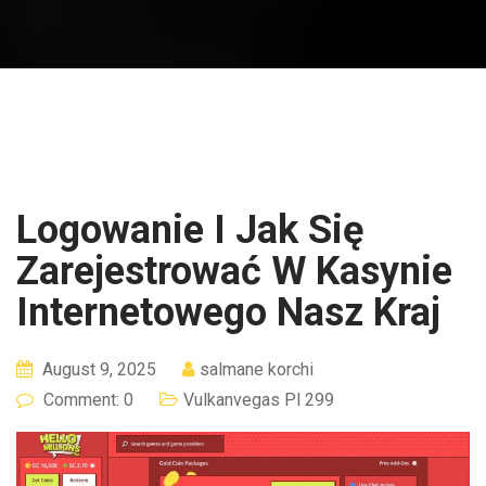
Logowanie I Jak Się
Zarejestrować W Kasynie
Internetowego Nasz Kraj
August 9, 2025
salmane korchi
Comment: 0
Vulkanvegas Pl 299