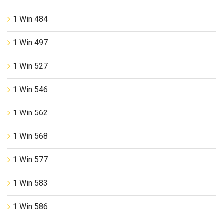
1 Win 484
1 Win 497
1 Win 527
1 Win 546
1 Win 562
1 Win 568
1 Win 577
1 Win 583
1 Win 586