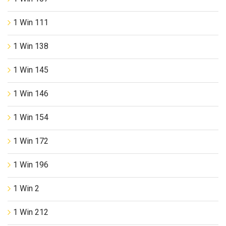
1 Win 111
1 Win 138
1 Win 145
1 Win 146
1 Win 154
1 Win 172
1 Win 196
1 Win 2
1 Win 212