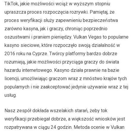
TikTok, jakie możliwości wciąż w wyższym stopniu
upraszcza proces rozpoczęcia rozrywki. Pamiętaj, że
proces weryfikacji służy zapewnieniu bezpieczeństwa
zarówno kasyna, jak i graczy, chroniąc poprzednio
oszustwami i praniem pieniędzy. Vulkan Vegas to popularne
kasyno sieciowe, które rozpoczęło swoją działalność w
2016 roku na Cyprze. Twórcy platformy bardzo dobrze
rozumieją, jakie możliwości przyciąga graczy do świata
hazardu internetowego. Kasyno działa prawnie na bazie
licencji, umożliwiając graczom wraz z mnóstwo krajów tych
popularnych i nie zaakceptować jedynie używanie wraz z tej
usług.
Nasz zespół dokłada wszelakich starań, żeby tok
weryfikacji przebiegał dobrze, a większość wniosków jest
rozpatrywana w ciągu 24 godzin. Metoda ocenie w Vulkan