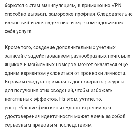
борются с этим манипуляциям, и применение VPN
способно вызвать заморозке профиля. Следовательно
важно выбирать надежные и зарекомендовавшие
себя услуги.
Кроме того, создание дополнительных учетных
записей с задействованием разнообразных почтовых
ящиков и мобильных номеров может оказаться еще
одним вариантом уклониться от проверки личности.
Впрочем следует применять достоверные ресурсы
для получения этих сведений, чтобы избежать
негативных эффектов. На этом, учтите, то,
употребление фиктивных удостоверений для
удостоверения идентичности может влечь за собой
серьезным правовым последствиям.