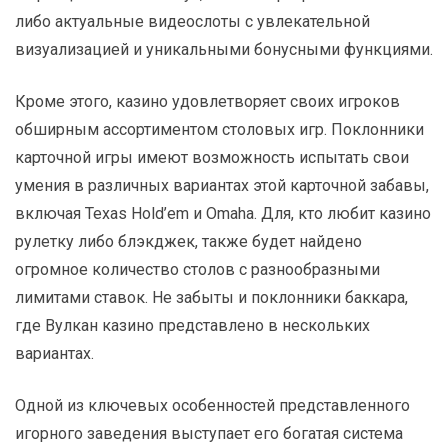
либо актуальные видеослоты с увлекательной
визуализацией и уникальными бонусными функциями.
Кроме этого, казино удовлетворяет своих игроков
обширным ассортиментом столовых игр. Поклонники
карточной игры имеют возможность испытать свои
умения в различных вариантах этой карточной забавы,
включая Texas Hold’em и Omaha. Для, кто любит казино
рулетку либо блэкджек, также будет найдено
огромное количество столов с разнообразными
лимитами ставок. Не забыты и поклонники баккара,
где Вулкан казино представлено в нескольких
вариантах.
Одной из ключевых особенностей представленного
игорного заведения выступает его богатая система