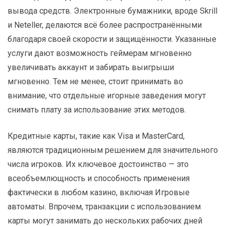
вывода средств. Электронные бумажники, вроде Skrill
и Neteller, делаются всё более распространёнными
благодаря своей скорости и защищённости. Указанные
услуги дают возможность геймерам мгновенно
увеличивать аккаунт и забирать выигрыши
мгновенно. Тем не менее, стоит принимать во
внимание, что отдельные игорные заведения могут
снимать плату за использование этих методов.
Кредитные карты, такие как Visa и MasterCard,
являются традиционным решением для значительного
числа игроков. Их ключевое достоинство — это
всеобъемлющность и способность применения
фактически в любом казино, включая Игровые
автоматы. Впрочем, транзакции с использованием
карты могут занимать до нескольких рабочих дней