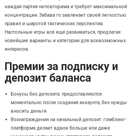
каждая партия неповторима и требует максимальной
концентрации. Забава го завлекает своей легкостью
правил и широтой тактических перспектив.
Настольные игры всё ещё развиваться, предлагая
новейшие варианты и категории для всевозможных
интересов.
Премии за подписку и
депозит баланса
Бонусы без депозита: предоставляются
моментально после создания аккаунта, без нужды
вносить деньги.
Вознаграждения на начальный депозит: гэмблинг-
платформа делает вдвое больше или даже