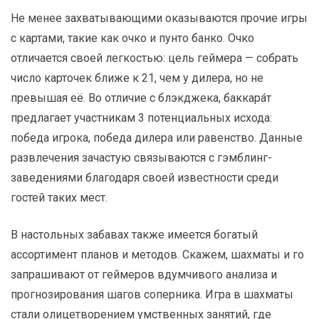
Не менее захватывающими оказываются прочие игры
с картами, такие как очко и пунто банко. Очко
отличается своей легкостью: цель геймера — собрать
число карточек ближе к 21, чем у дилера, но не
превышая её. Во отличие с блэкджека, баккара́т
предлагает участникам 3 потенциальных исхода:
победа игрока, победа дилера или равенство. Данные
развлечения зачастую связываются с гэмблинг-
заведениями благодаря своей известности среди
гостей таких мест.
В настольных забавах также имеется богатый
ассортимент планов и методов. Скажем, шахматы и го
запрашивают от геймеров вдумчивого анализа и
прогнозирования шагов соперника. Игра в шахматы
стали олицетворением умственных занятий, где