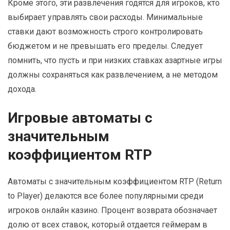
Кроме этого, эти развлечения годятся для игроков, кто
выбирает управлять свои расходы. Минимальные
ставки дают возможность строго контролировать
бюджетом и не превышать его пределы. Следует
помнить, что пусть и при низких ставках азартные игры
должны сохраняться как развлечением, а не методом
дохода.
Игровые автоматы с
значительным
коэффициентом RTP
Автоматы с значительным коэффициентом RTP (Return
to Player) делаются все более популярными среди
игроков онлайн казино. Процент возврата обозначает
долю от всех ставок, который отдается геймерам в