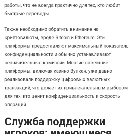
работы, что не всегда практично для тех, кто любит
быстрые переводы.
Также необходимо обратить внимание на
криптовалюты, вроде Bitcoin и Ethereum. Эти
платформы предоставляют максимальный показатель
конфиденциальности и обычно устанавливают
незначительные комиссии. Многие новейшие
платформы, включая казино Вулкан, уже давно
реализовали поддержку цифровых валютных
транзакций, что делает их привлекательным выбором
для тех, кто ценит конфиденциальность и скорость
операций.
Служба поддержки
игроков: имеющиеся