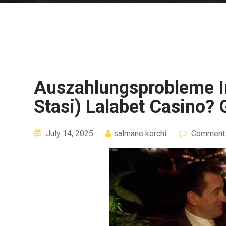
Auszahlungsprobleme Ino
Stasi) Lalabet Casino? 
July 14, 2025
salmane korchi
Comment: