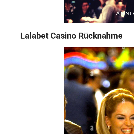
Lalabet Casino Rücknahme