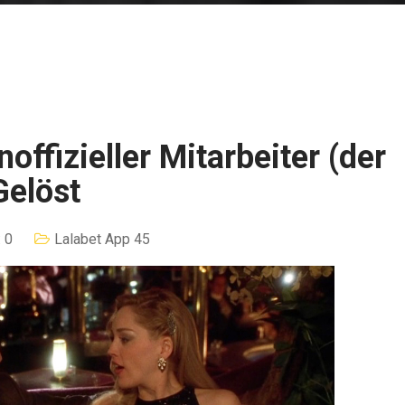
ffizieller Mitarbeiter (der
Gelöst
 0
Lalabet App 45