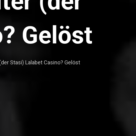
iter (der
o? Gelöst
(der Stasi) Lalabet Casino? Gelöst