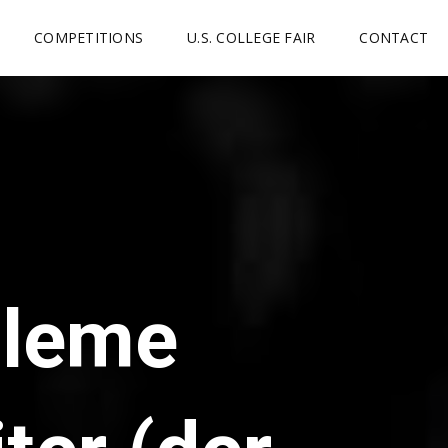
COMPETITIONS
U.S. COLLEGE FAIR
CONTACT
bleme