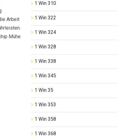
,
1 Win 310
g
1 Win 322
ie Arbeit
hrleisten.
1 Win 324
 chip Mühe
1 Win 328
1 Win 338
1 Win 345
1 Win 35
1 Win 353
1 Win 358
1 Win 368