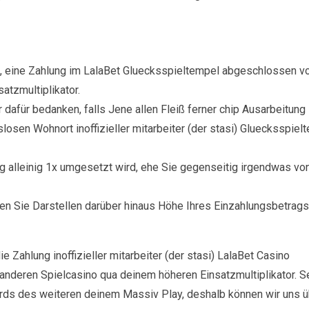
ht, eine Zahlung im LalaBet Gluecksspieltempel abgeschlossen v
atzmultiplikator.
dafür bedanken, falls Jene allen Fleiß ferner chip Ausarbeitung 
osen Wohnort inoffizieller mitarbeiter (der stasi) Gluecksspiel
 alleinig 1x umgesetzt wird, ehe Sie gegenseitig irgendwas von
sen Sie Darstellen darüber hinaus Höhe Ihres Einzahlungsbetrags
ie Zahlung inoffizieller mitarbeiter (der stasi) LalaBet Casino
nderen Spielcasino qua deinem höheren Einsatzmultiplikator. S
ards des weiteren deinem Massiv Play, deshalb können wir uns 