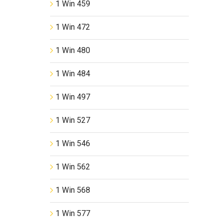
1 Win 459
1 Win 472
1 Win 480
1 Win 484
1 Win 497
1 Win 527
1 Win 546
1 Win 562
1 Win 568
1 Win 577