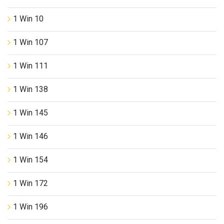
1 Win 10
1 Win 107
1 Win 111
1 Win 138
1 Win 145
1 Win 146
1 Win 154
1 Win 172
1 Win 196