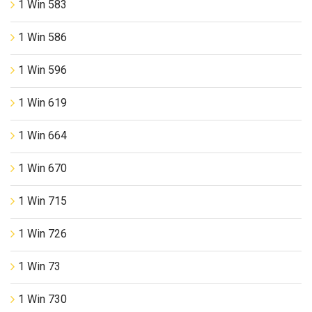
1 Win 583
1 Win 586
1 Win 596
1 Win 619
1 Win 664
1 Win 670
1 Win 715
1 Win 726
1 Win 73
1 Win 730