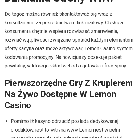
Do tegoż można również skontaktować się wraz z
konsultantami za pośrednictwem link mailowy. Obsługa
konsumenta chętnie wspiera rozwiązać zmartwienia,
rozwiać wątpliwości związane spośród każdym elementem
oferty kasyna oraz może aktywować Lemon Casino system
kodowania promocyjny. Na nowicjuszy oczekuje pakiet
powitalny, w którego skład wchodzi gotówka i free spiny.
Pierwszorzędne Gry Z Krupierem
Na Żywo Dostępne W Lemon
Casino
Pomimo iż kasyno odrzucić posiada dedykowanej
produktów, jest to witryna www Lemon jest w pełni