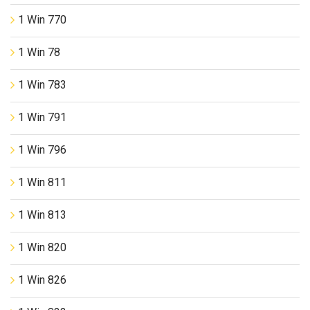
1 Win 770
1 Win 78
1 Win 783
1 Win 791
1 Win 796
1 Win 811
1 Win 813
1 Win 820
1 Win 826