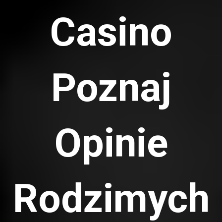
Casino
Poznaj
Opinie
Rodzimych