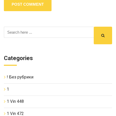
Categories
! Без рубрики
1
1 Vin 448
1 Vin 472