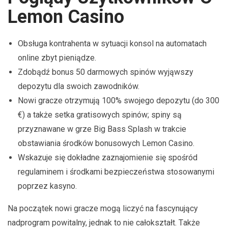
Lemon Casino
Obsługa kontrahenta w sytuacji konsol na automatach
online zbyt pieniądze.
Zdobądź bonus 50 darmowych spinów wyjąwszy
depozytu dla swoich zawodników.
Nowi gracze otrzymują 100% swojego depozytu (do 300
€) a także setka gratisowych spinów; spiny są
przyznawane w grze Big Bass Splash w trakcie
obstawiania środków bonusowych Lemon Casino.
Wskazuje się dokładne zaznajomienie się spośród
regulaminem i środkami bezpieczeństwa stosowanymi
poprzez kasyno.
Na początek nowi gracze mogą liczyć na fascynujący
nadprogram powitalny, jednak to nie całokształt. Tаkżе