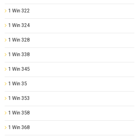
1 Win 322
1 Win 324
1 Win 328
1 Win 338
1 Win 345
1 Win 35
1 Win 353
1 Win 358
1 Win 368