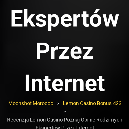
Ekspertów
Przez
Internet
Moonshot Morocco
Lemon Casino Bonus 423
>
>
Recenzja Lemon Casino Poznaj Opinie Rodzimych
Ekspertów Przez Internet