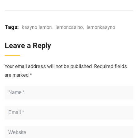
Tags:
kasyno lemon
,
lemoncasino
,
lemonkasyno
Leave a Reply
Your email address will not be published.
Required fields
are marked
*