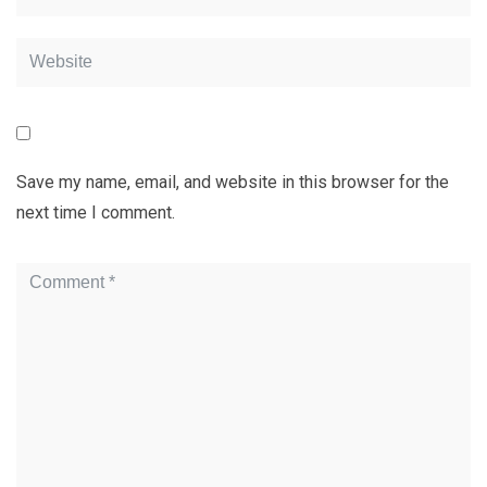
Save my name, email, and website in this browser for the
next time I comment.