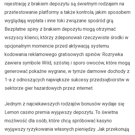
rejestrację z brakiem depozytu są świetnym rodzajem na
przetestowanie platformy a także kontrola, jakim sposobem
wyglądają wypłata i inne toki związane spośród grą.
Bezpłatne spiny z brakiem depozytu mogą otrzymać
wszyscy klienci, którzy zdeponowali rzeczywiste środki w
opcjonalnym momencie przed aktywacją systemu
kodowania reklamowego gratisowych spinów. Rozrywka
zawiera symbole Wild, szóstej i sporo owoców, które mogą
generować pokaźne wygrane, w tymże darmowe dochody z.
1-a z odnoszących największe sukcesy przedsiębiorstw w
sektorze gier hazardowych przez internet.
Jednym z najciekawszych rodzajów bonusów wydaje się
Lemon casino premia wyjąwszy depozytu. To świetna
możliwość dla osób, które chcą spróbować kasyno
wyjąwszy ryzykowania własnych pieniędzy. Jak przekonują