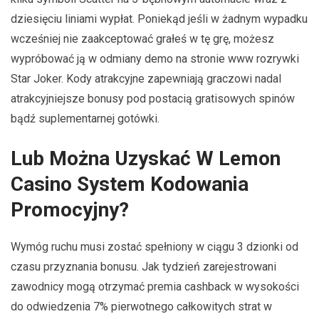
dziesięciu liniami wypłat. Poniekąd jeśli w żadnym wypadku
wcześniej nie zaakceptować grałeś w tę grę, możesz
wypróbować ją w odmiany demo na stronie www rozrywki
Star Joker. Kody atrakcyjne zapewniają graczowi nadal
atrakcyjniejsze bonusy pod postacią gratisowych spinów
bądź suplementarnej gotówki.
Lub Można Uzyskać W Lemon
Casino System Kodowania
Promocyjny?
Wymóg ruchu musi zostać spełniony w ciągu 3 dzionki od
czasu przyznania bonusu. Jak tydzień zarejestrowani
zawodnicy mogą otrzymać premia cashback w wysokości
do odwiedzenia 7% pierwotnego całkowitych strat w