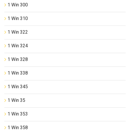
1 Win 300
1 Win 310
1 Win 322
1 Win 324
1 Win 328
1 Win 338
1 Win 345
1 Win 35
1 Win 353
1 Win 358