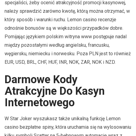
specjaliści, żeby ocenić atrakcyjność promocji kasynowej,
należy sprawdzić zarówno kwotę, którą można otrzymać, w
który sposób i warunki ruchu. Lemon casino recenzje
odnośnie bonusów są w większości przypadków dobre.
Pomijając językiem polskim witryna www postępuje nadal
między pozostałymi według angielsku, francusku,
węgiersku, niemiecku i norwesku. Poza PLN jest to również
EUR, USD, BRL, CHF, HUF, INR, NOK, ZAR, NOK i NZD.
Darmowe Kody
Atrakcyjne Do Kasyn
Internetowego
W Star Joker wyszukasz także unikalną funkcję Lemon
casino bezpłatne spiny, która uruchamia się na wylosowaniu
kilku symboli Scatter na 5-bębnowym automacie wraz z