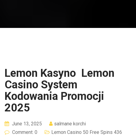
Lemon Kasyno ️ Lemon
Casino System
Kodowania Promocji
2025
June 13, 2025
salmane korchi
Comment: 0
Lemon Casino 50 Free Spins 436