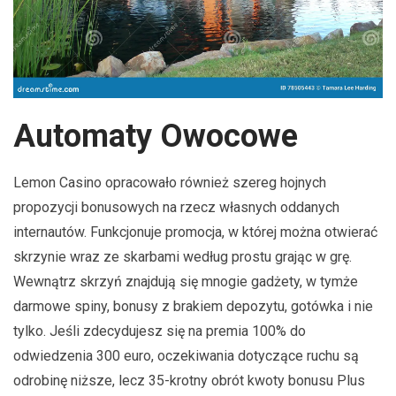
Automaty Owocowe
Lemon Casino opracowało również szereg hojnych
propozycji bonusowych na rzecz własnych oddanych
internautów. Funkcjonuje promocja, w której można otwierać
skrzynie wraz ze skarbami według prostu grając w grę.
Wewnątrz skrzyń znajdują się mnogie gadżety, w tymże
darmowe spiny, bonusy z brakiem depozytu, gotówka i nie
tylko. Jeśli zdecydujesz się na premia 100% do
odwiedzenia 300 euro, oczekiwania dotyczące ruchu są
odrobinę niższe, lecz 35-krotny obrót kwoty bonusu Plus