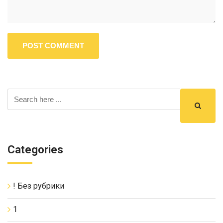
Categories
! Без рубрики
1