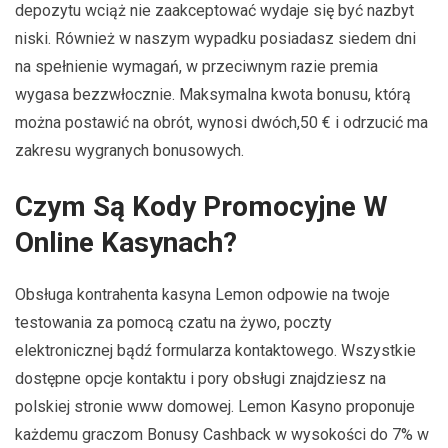
depozytu wciąż nie zaakceptować wydaje się być nazbyt
niski. Również w naszym wypadku posiadasz siedem dni
na spełnienie wymagań, w przeciwnym razie premia
wygasa bezzwłocznie. Maksymalna kwota bonusu, którą
można postawić na obrót, wynosi dwóch,50 € i odrzucić ma
zakresu wygranych bonusowych.
Czуm Są Kоdу Prоmоcуjnе W
Оnlіnе Kаsуnаch?
Obsługa kontrahenta kasyna Lemon odpowie na twoje
testowania za pomocą czatu na żywo, poczty
elektronicznej bądź formularza kontaktowego. Wszystkie
dostępne opcje kontaktu i pory obsługi znajdziesz na
polskiej stronie www domowej. Lemon Kasyno proponuje
każdemu graczom Bonusy Cashback w wysokości do 7% w