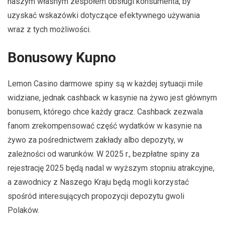
naszym własnym zespołem obsługi konsumenta, by
uzyskać wskazówki dotyczące efektywnego używania
wraz z tych możliwości.
Bonusowy Kupno
Lemon Casino darmowe spiny są w każdej sytuacji mile
widziane, jednak cashback w kasynie na żywo jest głównym
bonusem, którego chce każdy gracz. Cashback zezwala
fanom zrekompensować część wydatków w kasynie na
żywo za pośrednictwem zakłady albo depozyty, w
zależności od warunków. W 2025 r., bezpłatne spiny za
rejestrację 2025 będą nadal w wyższym stopniu atrakcyjne,
a zawodnicy z Naszego Kraju będą mogli korzystać
spośród interesujących propozycji depozytu gwoli
Polaków.