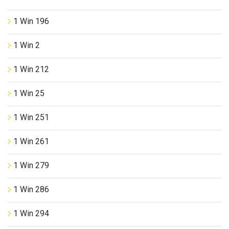
1 Win 196
1 Win 2
1 Win 212
1 Win 25
1 Win 251
1 Win 261
1 Win 279
1 Win 286
1 Win 294