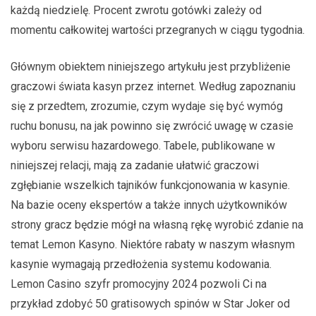
każdą niedzielę. Procent zwrotu gotówki zależy od
momentu całkowitej wartości przegranych w ciągu tygodnia.
Głównym obiektem niniejszego artykułu jest przybliżenie
graczowi świata kasyn przez internet. Według zapoznaniu
się z przedtem, zrozumie, czym wydaje się być wymóg
ruchu bonusu, na jak powinno się zwrócić uwagę w czasie
wyboru serwisu hazardowego. Tabele, publikowane w
niniejszej relacji, mają za zadanie ułatwić graczowi
zgłębianie wszelkich tajników funkcjonowania w kasynie.
Na bazie oceny ekspertów a także innych użytkowników
strony gracz będzie mógł na własną rękę wyrobić zdanie na
temat Lemon Kasyno. Niektóre rabaty w naszym własnym
kasynie wymagają przedłożenia systemu kodowania.
Lemon Casino szyfr promocyjny 2024 pozwoli Ci na
przykład zdobyć 50 gratisowych spinów w Star Joker od