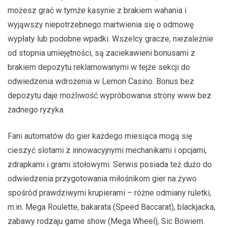
możesz grać w tymże kasynie z brakiem wahania i
wyjąwszy niepotrzebnego martwienia się o odmowę
wypłaty lub podobne wpadki. Wszelcy gracze, niezależnie
od stopnia umiejętności, są zaciekawieni bonusami z
brakiem depozytu reklamowanymi w tejże sekcji do
odwiedzenia wdrożenia w Lemon Casino. Bonus bez
depozytu daje możliwość wypróbowania strony www bez
żadnego ryzyka.
Fani automatów do gier każdego miesiąca mogą się
cieszyć slotami z innowacyjnymi mechanikami i opcjami,
zdrapkami i grami stołowymi. Serwis posiada też dużo do
odwiedzenia przygotowania miłośnikom gier na żywo
spośród prawdziwymi krupierami – różne odmiany ruletki,
m.in. Mega Roulette, bakarata (Speed Baccarat), blackjacka,
zabawy rodzaju game show (Mega Wheel), Sic Bowiem.