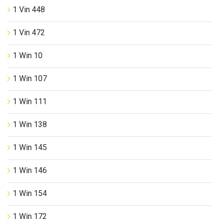
1 Vin 448
1 Vin 472
1 Win 10
1 Win 107
1 Win 111
1 Win 138
1 Win 145
1 Win 146
1 Win 154
1 Win 172