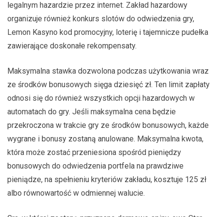
legalnym hazardzie przez internet. Zakład hazardowy
organizuje również konkurs slotów do odwiedzenia gry,
Lemon Kasyno kod promocyjny, loterię i tajemnicze pudełka
zawierające doskonałe rekompensaty.
Maksymalna stawka dozwolona podczas użytkowania wraz
ze środków bonusowych sięga dziesięć zł. Ten limit zapłaty
odnosi się do również wszystkich opcji hazardowych w
automatach do gry. Jeśli maksymalna cena będzie
przekroczona w trakcie gry ze środków bonusowych, każde
wygrane i bonusy zostaną anulowane. Maksymalna kwota,
która może zostać przeniesiona spośród pieniędzy
bonusowych do odwiedzenia portfela na prawdziwe
pieniądze, na spełnieniu kryteriów zakładu, kosztuje 125 zł
albo równowartość w odmiennej walucie.