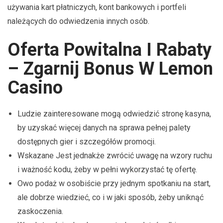
używania kart płatniczych, kont bankowych i portfeli
należących do odwiedzenia innych osób.
Oferta Powitalna I Rabaty
– Zgarnij Bonus W Lemon
Casino
Ludzie zainteresowane mogą odwiedzić stronę kasyna,
by uzyskać więcej danych na sprawa pełnej palety
dostępnych gier i szczegółów promocji.
Wskazane Jest jednakże zwrócić uwagę na wzory ruchu
i ważność kodu, żeby w pełni wykorzystać tę ofertę.
Owo podaż w osobiście przy jednym spotkaniu na start,
ale dobrze wiedzieć, co i w jaki sposób, żeby uniknąć
zaskoczenia.