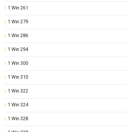
1 Win 261
1 Win 279
1 Win 286
1 Win 294
1 Win 300
1 Win 310
1 Win 322
1 Win 324
1 Win 328