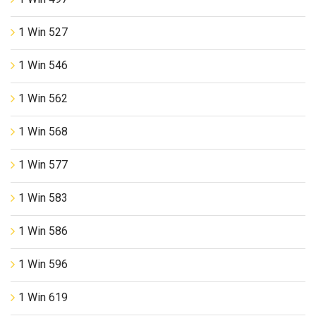
1 Win 527
1 Win 546
1 Win 562
1 Win 568
1 Win 577
1 Win 583
1 Win 586
1 Win 596
1 Win 619