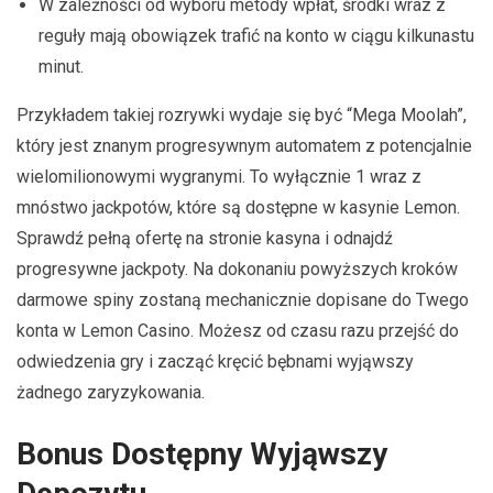
W zależności od wyboru metody wpłat, środki wraz z
reguły mają obowiązek trafić na konto w ciągu kilkunastu
minut.
Przykładem takiej rozrywki wydaje się być “Mega Moolah”,
który jest znanym progresywnym automatem z potencjalnie
wielomilionowymi wygranymi. To wyłącznie 1 wraz z
mnóstwo jackpotów, które są dostępne w kasynie Lemon.
Sprawdź pełną ofertę na stronie kasyna i odnajdź
progresywne jackpoty. Na dokonaniu powyższych kroków
darmowe spiny zostaną mechanicznie dopisane do Twego
konta w Lemon Casino. Możesz od czasu razu przejść do
odwiedzenia gry i zacząć kręcić bębnami wyjąwszy
żadnego zaryzykowania.
Bonus Dostępny Wyjąwszy