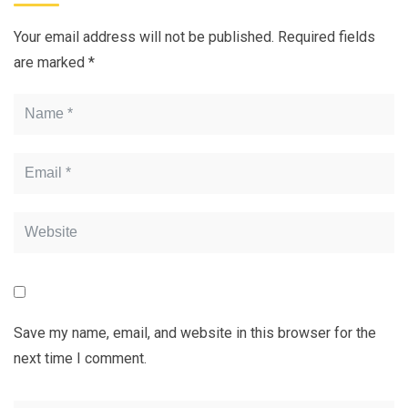
Your email address will not be published.
Required fields
are marked
*
Save my name, email, and website in this browser for the
next time I comment.