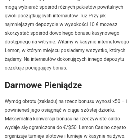
mogą wybierać spośród różnych pakietów powitalnych
gwoli początkujących internautów. Tuż Przy jak
najmniejszym depozycie w wysokości 10 € możesz
skorzystać spośród dowolnego bonusu kasynowego
dostępnego na witrynie. Witamy w kasynie internetowego
Lemon, w którym miejscu posiadamy wszystko, których
żądamy. Na internautów dokonujących innego depozytu
oczekuje pociągający bonus.
Darmowe Pieniądze
Wymóg obrotu (zakładu) na rzecz bonusu wynosi x50 – i
powinieneś jego osiągnąć w ciągu szóstej dzionki.
Maksymalna konwersja bonusu na rzeczywiste saldo
wydaje się ograniczona do €/$50. Lemon Casino często
organizuje turnieje slotowe i turnieje w kasynie na żywo.