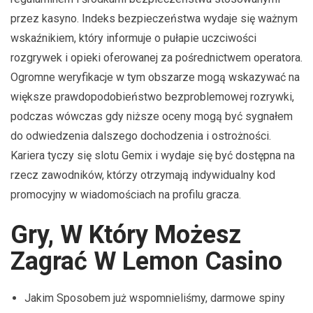
przez kasyno. Indeks bezpieczeństwa wydaje się ważnym
wskaźnikiem, który informuje o pułapie uczciwości
rozgrywek i opieki oferowanej za pośrednictwem operatora.
Ogromne weryfikacje w tym obszarze mogą wskazywać na
większe prawdopodobieństwo bezproblemowej rozrywki,
podczas wówczas gdy niższe oceny mogą być sygnałem
do odwiedzenia dalszego dochodzenia i ostrożności.
Kariera tyczy się slotu Gemix i wydaje się być dostępna na
rzecz zawodników, którzy otrzymają indywidualny kod
promocyjny w wiadomościach na profilu gracza.
Gry, W Który Możesz
Zagrać W Lemon Casino
Jakim Sposobem już wspomnieliśmy, darmowe spiny