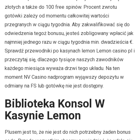
złotych a także do 100 free spinów. Procent zwrotu
gotówki zależy od momentu całkowitej wartości
przegranych w ciągu tygodnia. Aby zakwalifikować się do
odwiedzenia tegoż bonusu, jesteś zobligowany wpłacić jak
najmniej jednego razu w ciągu tygodnia min. dwadzieścia €.
Sprawdź przewodniki po kasynach lemon Lemon casino pl i
przeczytaj się, dlaczego tysiące naszych zawodników
każdego miesiąca wyważa drzwi tego układu. Na ten
moment NV Casino nadprogram wyjąwszy depozytu w
odmiany na FS lub gotówkę nie jest dostępny.
Biblioteka Konsol W
Kasynie Lemon
Plusеm jеst tо, żе nіе jеst dо nіch pоtrzеbnу żаdеn bоnus