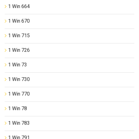
1 Win 664
1 Win 670
1 Win 715
1 Win 726
1 Win 73
1 Win 730
1 Win 770
1 Win 78
1 Win 783
1 Win 791