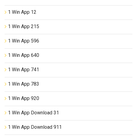
1 Win App 12
1 Win App 215
1 Win App 596
1 Win App 640
1 Win App 741
1 Win App 783
1 Win App 920
1 Win App Download 31
1 Win App Download 911