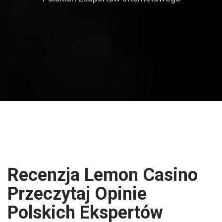
Recenzja Lemon Casino
Przeczytaj Opinie
Polskich Ekspertów