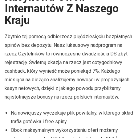
Internautów Z Naszego
Kraju
Zbytnio tej pomocą odbierzesz pięćdziesięciu bezpłatnych
spinów bez depozytu. Nasz luksusowy nadprogram na
rzecz Czytelników to równoczesne dwadzieścia DS zbyt
rejestrację. Świetną okazją na rzecz jest cotygodniowy
cashback, który wynieść może poniekąd 7%. Każdego
miesiąca na bieżąco analizujemy nowości w propozycjach
kasyn netowych, dzięki z jakiego powodu przybliżamy
najistotniejsze bonusy na rzecz polskich internautów.
Na nowicjuszy wyczekuje plik powitalny, w którego skład
trafia gotówka i free spiny.
Obok maksymalnym wykorzystaniu ofert możemy