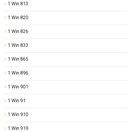
1 Win 813
1 Win 820
1 Win 826
1 Win 833
1 Win 865
1 Win 896
1 Win 901
1 Win 91
1 Win 910
1 Win 919