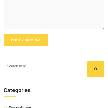
Categories
! Без рубрики