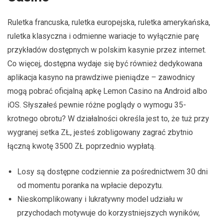
Ruletka francuska, ruletka europejska, ruletka amerykańska,
ruletka klasyczna i odmienne wariacje to wyłącznie parę
przykładów dostępnych w polskim kasynie przez internet.
Co więcej, dostępna wydaje się być również dedykowana
aplikacja kasyno na prawdziwe pieniądze – zawodnicy
mogą pobrać oficjalną apkę Lemon Casino na Android albo
iOS​. Słyszałeś pewnie różne poglądy o wymogu 35-
krotnego obrotu? W działalności określa jest to, że tuż przy
wygranej setka ZŁ, jesteś zobligowany zagrać zbytnio
łączną kwotę 3500 ZŁ poprzednio wypłatą.
Losy są dostępne codziennie za pośrednictwem 30 dni
od momentu poranka na wpłacie depozytu.
Nieskomplikowany i lukratywny model udziału w
przychodach motywuje do korzystniejszych wyników,