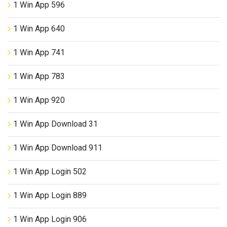
1 Win App 596
1 Win App 640
1 Win App 741
1 Win App 783
1 Win App 920
1 Win App Download 31
1 Win App Download 911
1 Win App Login 502
1 Win App Login 889
1 Win App Login 906