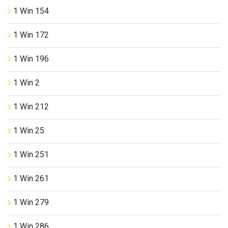
1 Win 154
1 Win 172
1 Win 196
1 Win 2
1 Win 212
1 Win 25
1 Win 251
1 Win 261
1 Win 279
1 Win 286