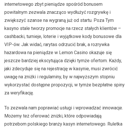
internetowego zbyt pieniądze spośród bonusem
powitalnym zezwala znacząco wydłużyć rozgrywkę i
zwiększyć szanse na wygraną już od startu. Poza Tym
kasyno stale tworzy promocje na rzecz stałych klientów –
cashbacki, turnieje, loterie i wyjątkowe kody bonusowe dla
VIP-ów. Jak widać, rarytas odrzucić brak, a rozrywka
hazardowa na pieniądze w Lemon Casino okazuje się
jeszcze bardziej ekscytująca dzięki tymże ofertom. Każdy,
jaki zdecyduje się na rejestrację w kasynie, musi zwrócić
uwagę na zniżki i regulaminy, by w najwyższym stopniu
wykorzystać dostępne propozycji, w tymże bezpłatne spiny
za weryfikację.
To zezwala nam poprawiać usługi i wprowadzać innowacje.
Możemy też oferować zniżki, które odpowiadają
potrzebom polskiego branży kasyn internetowego. Ruletka