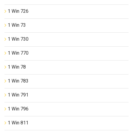
1 Win 726
1 Win 73
1 Win 730
1 Win 770
1 Win 78
1 Win 783
1 Win 791
1 Win 796
1 Win 811