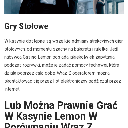
Gry Stołowe
W kasynie dostępne są wszelkie odmiany atrakcyjnych gier
stołowych, od momentu szachy na bakarata i ruletkę. Jeśli
nabywca Casino Lemon posiada jakiekolwiek zapytania
podczas rozrywki, może je zadać pomocy fachowej, która
działa poprzez całą dobę. Wraz Z operatorem można
skontaktować się przez list elektroniczny bądź czat przez
internet.
Lub Można Prawnie Grać
W Kasynie Lemon W
Porównaniu Wraz Z