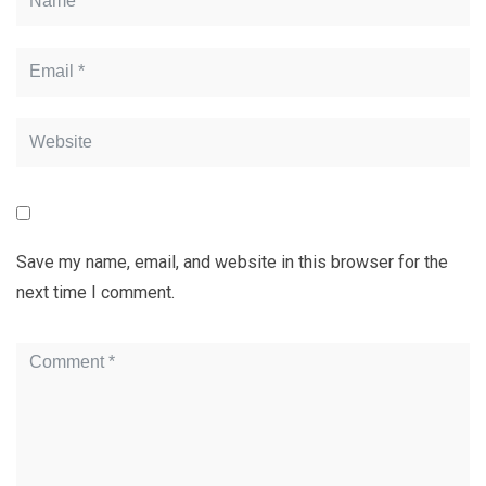
Save my name, email, and website in this browser for the
next time I comment.