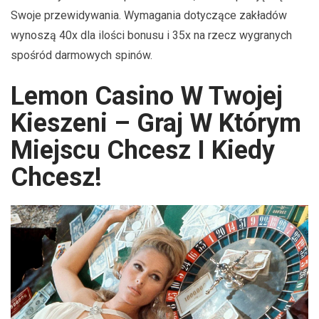
Swoje przewidywania. Wymagania dotyczące zakładów
wynoszą 40x dla ilości bonusu i 35x na rzecz wygranych
spośród darmowych spinów.
Lemon Casino W Twojej
Kieszeni – Graj W Którym
Miejscu Chcesz I Kiedy
Chcesz!