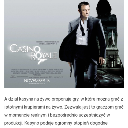
A dział kasyna na żywo proponuje gry, w które można grać z
istotnymi krupierami na żywo. Zezwala jest to graczom grać
w momencie realnym i bezpośrednio uczestniczyć w
produkcji. Kasyno podaje ogromny stopień dogodne