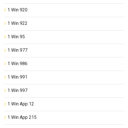
1 Win 920
1 Win 922
1 Win 95
1 Win 977
1 Win 986
1 Win 991
1 Win 997
1 Win App 12
1 Win App 215