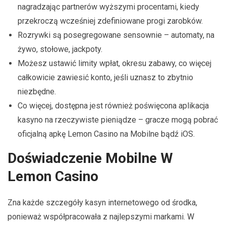
nagradzając partnerów wyższymi procentami, kiedy
przekroczą wcześniej zdefiniowane progi zarobków.
Rozrywki są posegregowane sensownie – automaty, na
żywo, stołowe, jackpoty.
Możesz ustawić limity wpłat, okresu zabawy, co więcej
całkowicie zawiesić konto, jeśli uznasz to zbytnio
niezbędne.
Co więcej, dostępna jest również poświęcona aplikacja
kasyno na rzeczywiste pieniądze – gracze mogą pobrać
oficjalną apkę Lemon Casino na Mobilne bądź iOS​.
Doświadczenie Mobilne W
Lemon Casino
Zna każde szczegóły kasyn internetowego od środka,
ponieważ współpracowała z najlepszymi markami. W