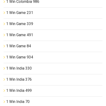
1 Win Colombia 986
1 Win Game 231
1 Win Game 339
1 Win Game 491
1 Win Game 84
1 Win Game 934
1 Win India 330
1 Win India 376
1 Win India 499
1 Win India 70