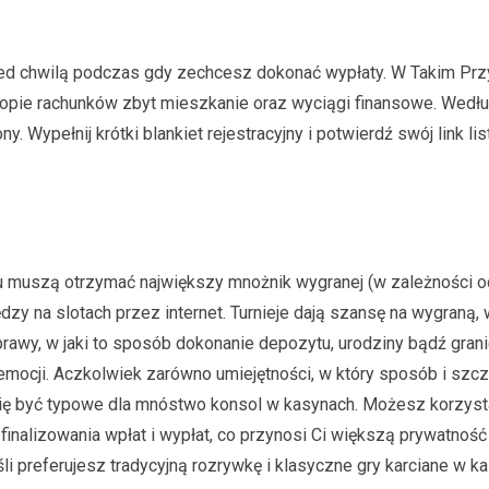
ed chwilą podczas gdy zechcesz dokonać wypłaty. W Takim Pr
pie rachunków zbyt mieszkanie oraz wyciągi finansowe. Wedłu
y. Wypełnij krótki blankiet rejestracyjny i potwierdź swój link lis
eju muszą otrzymać największy mnożnik wygranej (w zależności o
y na slotach przez internet. Turnieje dają szansę na wygraną, 
awy, w jaki to sposób dokonanie depozytu, urodziny bądź gran
emocji. Aczkolwiek zarówno umiejętności, w który sposób i szc
się być typowe dla mnóstwo konsol w kasynach. Możesz korzyst
finalizowania wpłat i wypłat, co przynosi Ci większą prywatność 
i preferujesz tradycyjną rozrywkę i klasyczne gry karciane w k