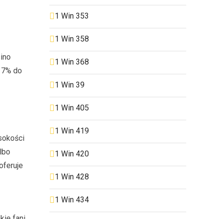
1 Win 353
1 Win 358
ino
1 Win 368
 7% do
1 Win 39
1 Win 405
1 Win 419
sokości
lbo
1 Win 420
oferuje
1 Win 428
1 Win 434
ie fani