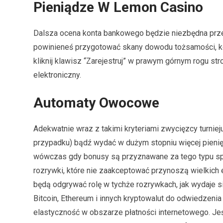
Pieniądze W Lemon Casino
Dalsza ocena konta bankowego będzie niezbędna prz
powinieneś przygotować skany dowodu tożsamości, ko
kliknij klawisz “Zarejestruj” w prawym górnym rogu stron
elektroniczny.
Automaty Owocowe
Adekwatnie wraz z takimi kryteriami zwycięzcy turni
przypadku) bądź wydać w dużym stopniu więcej pieniędz
wówczas gdy bonusy są przyznawane za tego typu spr
rozrywki, które nie zaakceptować przynoszą wielkich 
będą odgrywać rolę w tychże rozrywkach, jak wydaje 
Bitcoin, Ethereum i innych kryptowalut do odwiedzenia 
elastyczność w obszarze płatności internetowego. Jeśl