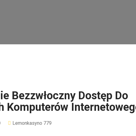
ie Bezzwłoczny Dostęp Do
h Komputerów Internetoweg
0
Lemonkasyno 779