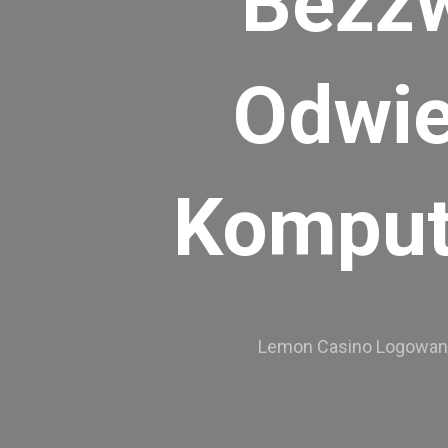
Bezzw
Odwie
Komput
Lemon Casino Logowani