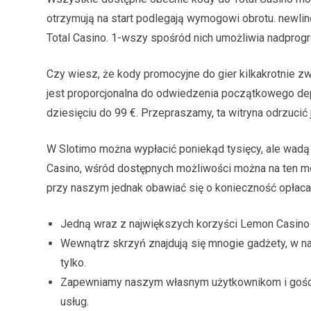
otrzymują na start podlegają wymogowi obrotu. newli
Total Casino. 1-wszy spośród nich umożliwia nadprog
Czy wiesz, że kody promocyjne do gier kilkakrotnie 
jest proporcjonalna do odwiedzenia początkowego de
dziesięciu do 99 €. Przepraszamy, ta witryna odrzucić
W Slotimo można wypłacić poniekąd tysięcy, ale wadą j
Casino, wśród dostępnych możliwości można na ten mo
przy naszym jednak obawiać się o konieczność opłaca
Jedną wraz z największych korzyści Lemon Casino 
Wewnątrz skrzyń znajdują się mnogie gadżety, w 
tylko.
Zapewniamy naszym własnym użytkownikom i gości
usług.