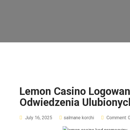
Lemon Casino Logowan
Odwiedzenia Ulubionyc
July 16, 2025
salmane korchi
Comment: 