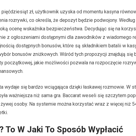
 pięćdziesiąt zł, użytkownik uzyska od momentu kasyna równo
ia rozrywki, co określa, że depozyt będzie podwojony. Według
soką ocenę wskaźnika bezpieczeństwa. Decydując się na korzys
enie z ogłoszeniami dostępnymi dla zawodników z wiadomego re
ością dostępnych bonusów, które są składnikiem batalii w kasy
bór bonusów zniżkowych. Wśród tych propozycji znajdują się 
y początkowej, jakie możliwości pozwala na rozpoczęcie rozry
nansowych.
ta wydaje się bardzo wciągająca dzięki łaskawej rozmowie. W st
yła ważniejsza niż sama gra. Baccarat weseli się szczytem pop
żywej osoby. Na systemie można korzystać wraz z więcej niż 5
tki.
? To W Jaki To Sposób Wypłacić