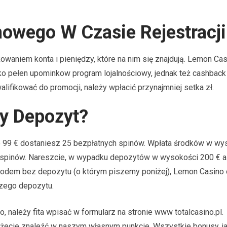
owego W Czasie Rejestracji
waniem konta i pieniędzy, które na nim się znajdują. Lemon Cas
o pełen upominkow program lojalnościowy, jednak też cashback
lifikować do promocji, należy wpłacić przynajmniej setka zł.
zy Depozyt?
o 99 € dostaniesz 25 bezpłatnych spinów. Wpłata środków w wy
h spinów. Nareszcie, w wypadku depozytów w wysokości 200 € a
odem bez depozytu (o którym piszemy poniżej), Lemon Casino 
zego depozytu.
 należy fita wpisać w formularz na stronie www totalcasino.pl.
ecie znaleźć w naszym własnym punkcie. Wszystkie bonusy, jak