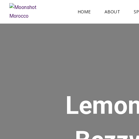
Skip
HOME
ABOUT
S
to
content
Lemon