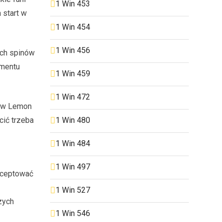
1 Win 453
 start w
1 Win 454
1 Win 456
ych spinów
omentu
1 Win 459
1 Win 472
y w Lemon
1 Win 480
cić trzeba
1 Win 484
1 Win 497
kceptować
1 Win 527
zych
1 Win 546