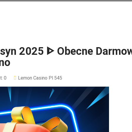
asyn 2025 ᐈ Obecne Darmo
no
: 0
Lemon Casino Pl 545