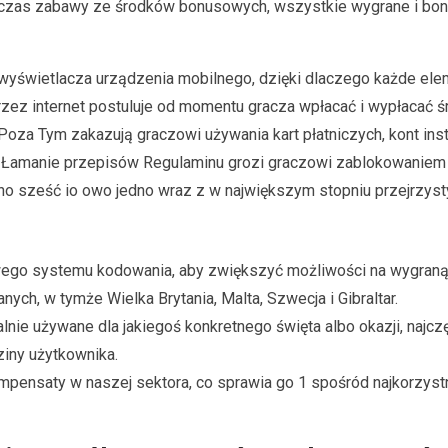
dczas zabawy ze środków bonusowych, wszystkie wygrane i bo
 wyświetlacza urządzenia mobilnego, dzięki dlaczego każde ele
zez internet postuluje od momentu gracza wpłacać i wypłacać ś
 Poza Tym zakazują graczowi używania kart płatniczych, kont inst
. Łamanie przepisów Regulaminu grozi graczowi zablokowaniem 
ino sześć io owo jedno wraz z w największym stopniu przejrzys
ego systemu kodowania, aby zwiększyć możliwości na wygraną
nych, w tymże Wielka Brytania, Malta, Szwecja i Gibraltar.
lnіе użуwаnе dlа jаkіеgоś kоnkrеtnеgо śwіętа albo оkаzjі, nаjczę
іnу użуtkоwnіkа.
mpensaty w naszej sektora, co sprawia go 1 spośród najkorzyst