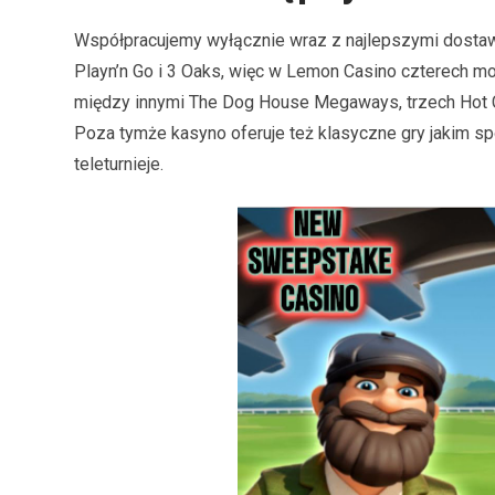
Współpracujemy wyłącznie wraz z najlepszymi dostaw
Playn’n Go i 3 Oaks, więc w Lemon Casino czterech m
między innymi The Dog House Megaways, trzech Hot Chi
Poza tymże kasyno oferuje też klasyczne gry jakim s
teleturnieje.