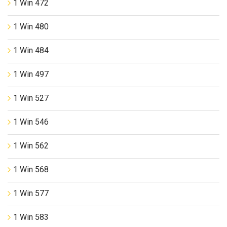
1 Win 472
1 Win 480
1 Win 484
1 Win 497
1 Win 527
1 Win 546
1 Win 562
1 Win 568
1 Win 577
1 Win 583