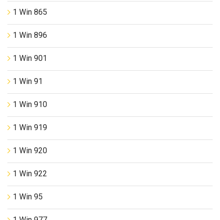
1 Win 865
1 Win 896
1 Win 901
1 Win 91
1 Win 910
1 Win 919
1 Win 920
1 Win 922
1 Win 95
1 Win 977