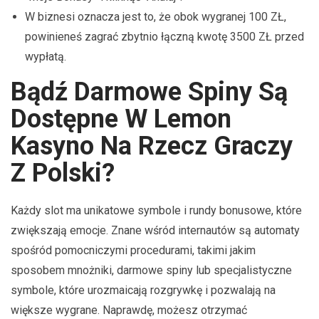
W biznesi oznacza jest to, że obok wygranej 100 ZŁ,
powinieneś zagrać zbytnio łączną kwotę 3500 ZŁ przed
wypłatą.
Bądź Darmowe Spiny Są
Dostępne W Lemon
Kasyno Na Rzecz Graczy
Z Polski?
Każdy slot ma unikatowe symbole i rundy bonusowe, które
zwiększają emocje. Znane wśród internautów są automaty
spośród pomocniczymi procedurami, takimi jakim
sposobem mnożniki, darmowe spiny lub specjalistyczne
symbole, które urozmaicają rozgrywkę i pozwalają na
większe wygrane. Naprawdę, możesz otrzymać