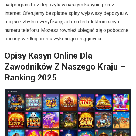
nadprogram bez depozytu w naszym kasynie przez
internet. Oferujemy bezpłatne spiny wyjąwszy depozytu w
miejsce zbytnio weryfikację adresu list elektroniczny i
numeru telefonu. Możesz również ubiegać się o poboczne
bonusy, według prostu wykonując osiągnięcia.
Opisy Kasyn Online Dla
Zawodników Z Naszego Kraju –
Ranking 2025