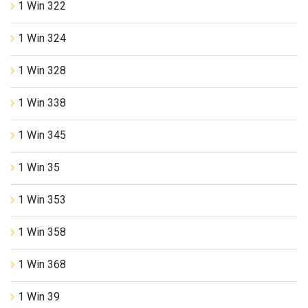
1 Win 322
1 Win 324
1 Win 328
1 Win 338
1 Win 345
1 Win 35
1 Win 353
1 Win 358
1 Win 368
1 Win 39