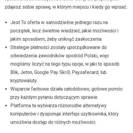
zdajesz sobie sprawę, w którym miejscu i kiedy go wpisać.
Jest To oferta w samodzielnie jednego razu na
początek, lecz świetnie wiedzieć, jakie możliwości i
jakim sposobem, żeby uniknąć zaskoczenia.
Strategie płatności zostały uporządkowane do
odwiedzenia zawodników spośród Polski, więc
mogliśmy liczyć na tego typu opcje, w jaki to sposób
Blik, Jeton, Google Pay Skrill, Paysafecard, lub
kryptowaluty.
Wsparcie fachowe działa całodobowo, gotowe pomóc
przy każdym pytaniu dotyczącym sprawie.
Platforma ta wytwarza różnorodne alternatywy
komputerów i dysponuje interfejs użytkownika, który
umożliwia dostęp do różnych możliwości.