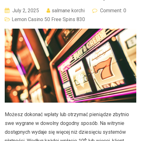
July 2, 2025
salmane korchi
Comment: 0
Lemon Casino 50 Free Spins 830
Możesz dokonać wpłaty lub otrzymać pieniądze zbytnio
swe wygrane w dowolny dogodny sposób. Na witrynie
dostępnych wydaje się więcej niż dziesięciu systemów
płatności. Według każdej wpłacie 10$ lub więcej, klient