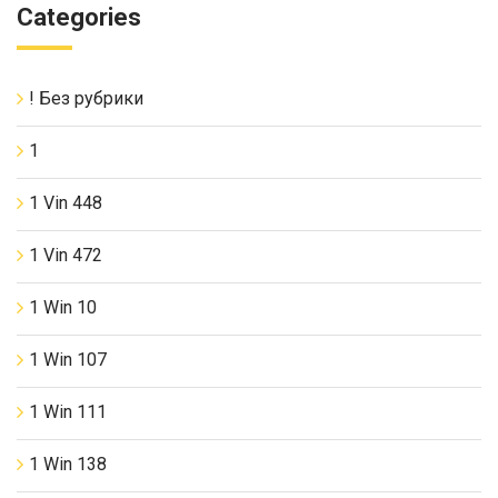
Categories
! Без рубрики
1
1 Vin 448
1 Vin 472
1 Win 10
1 Win 107
1 Win 111
1 Win 138