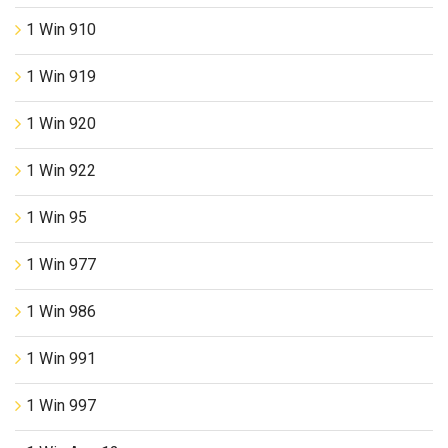
1 Win 910
1 Win 919
1 Win 920
1 Win 922
1 Win 95
1 Win 977
1 Win 986
1 Win 991
1 Win 997