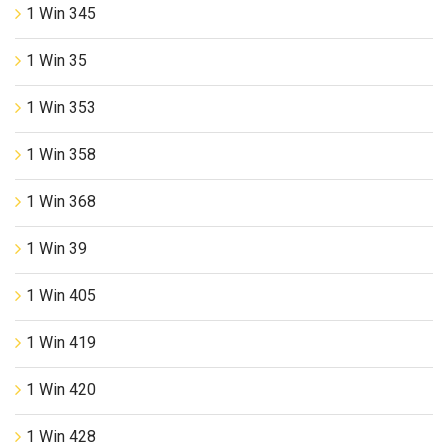
1 Win 345
1 Win 35
1 Win 353
1 Win 358
1 Win 368
1 Win 39
1 Win 405
1 Win 419
1 Win 420
1 Win 428