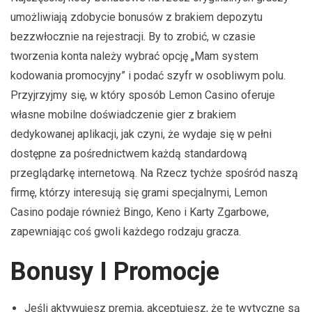
umożliwiają zdobycie bonusów z brakiem depozytu
bezzwłocznie na rejestracji. By to zrobić, w czasie
tworzenia konta należy wybrać opcję „Mam system
kodowania promocyjny” i podać szyfr w osobliwym polu.
Przyjrzyjmy się, w który sposób Lemon Casino oferuje
własne mobilne doświadczenie gier z brakiem
dedykowanej aplikacji, jak czyni, że wydaje się w pełni
dostępne za pośrednictwem każdą standardową
przeglądarkę internetową. Na Rzecz tychże spośród naszą
firmę, którzy interesują się grami specjalnymi, Lemon
Casino podaje również Bingo, Keno i Karty Zgarbowe,
zapewniając coś gwoli każdego rodzaju gracza.
Bonusy I Promocje
Jeśli aktywujesz premia, akceptujesz, że te wytyczne są