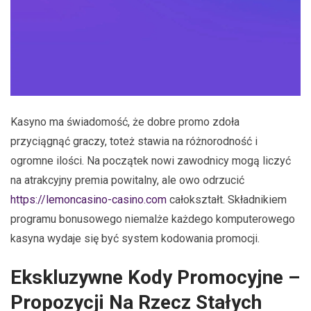
Kasyno ma świadomość, że dobre promo zdoła
przyciągnąć graczy, toteż stawia na różnorodność i
ogromne ilości. Na początek nowi zawodnicy mogą liczyć
na atrakcyjny premia powitalny, ale owo odrzucić
https://lemoncasino-casino.com
całokształt. Składnikiem
programu bonusowego niemalże każdego komputerowego
kasyna wydaje się być system kodowania promocji.
Ekskluzywne Kody Promocyjne –
Propozycji Na Rzecz Stałych