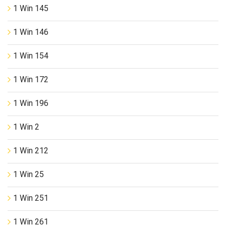
1 Win 145
1 Win 146
1 Win 154
1 Win 172
1 Win 196
1 Win 2
1 Win 212
1 Win 25
1 Win 251
1 Win 261