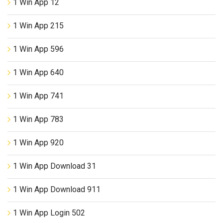
1 Win App 12
1 Win App 215
1 Win App 596
1 Win App 640
1 Win App 741
1 Win App 783
1 Win App 920
1 Win App Download 31
1 Win App Download 911
1 Win App Login 502