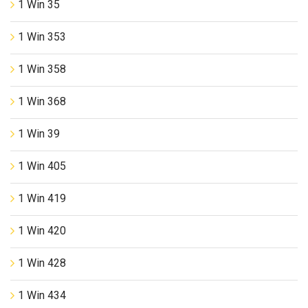
1 Win 35
1 Win 353
1 Win 358
1 Win 368
1 Win 39
1 Win 405
1 Win 419
1 Win 420
1 Win 428
1 Win 434