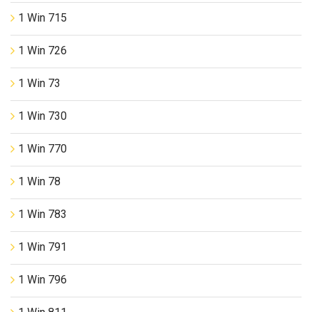
1 Win 715
1 Win 726
1 Win 73
1 Win 730
1 Win 770
1 Win 78
1 Win 783
1 Win 791
1 Win 796