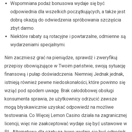
Wspomniana podaż bonusowa wydaje się być
odpowiednia dla wszelkich początkujących, a także jest
dobrą okazją do odwiedzenia spróbowania szczęścia
zbyt darmo.
Niektóre rabaty są rotacyjne i powtarzalne, odmienne są
wydarzeniami specjalnymi.
Nim zaczniesz grać na pieniądze, sprawdź i zweryfikuj
przepisy obowiązujące w Twoim państwie, swoją sytuację
finansową i pułap doświadczenia. Niemniej Jednak jednak,
istnieją również pewne niedoskonałości, które powinno się
wziąć pod spodem uwagę. Brak całodobowej obsługi
konsumenta sprawia, że użytkownicy odrzucić zawsze
mogą błyskawicznie uzyskać odpowiedź na możliwe
testowania. Co Więcej Lemon Casino działa na zagranicznej
licencji, więc nie zaakceptować wydaje się być ustawowe w
PL. Alternatywą dla czatu na żywo wydaje się być odnośnik