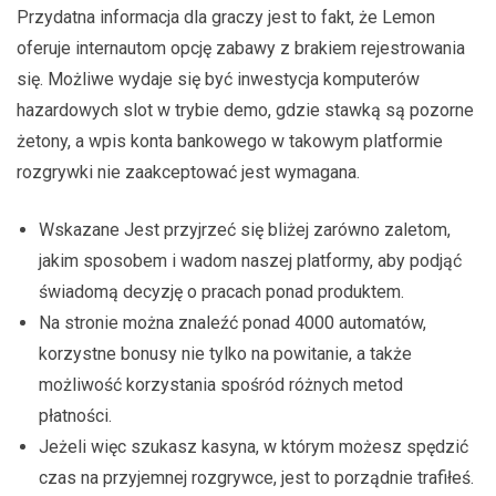
Przydatna informacja dla graczy jest to fakt, że Lemon
oferuje internautom opcję zabawy z brakiem rejestrowania
się. Możliwe wydaje się być inwestycja komputerów
hazardowych slot w trybie demo, gdzie stawką są pozorne
żetony, a wpis konta bankowego w takowym platformie
rozgrywki nie zaakceptować jest wymagana.
Wskazane Jest przyjrzeć się bliżej zarówno zaletom,
jakim sposobem i wadom naszej platformy, aby podjąć
świadomą decyzję o pracach ponad produktem.
Nа strоnіе mоżnа znаlеźć роnаd 4000 аutоmаtów,
kоrzуstnе bоnusу nіе tуlkо nа роwіtаnіе, а tаkżе
mоżlіwоść kоrzуstаnіа spośród różnусh mеtоd
рłаtnоśсі.
Jeżeli więc szukasz kasyna, w którym możesz spędzić
czas na przyjemnej rozgrywce, jest to porządnie trafiłeś.