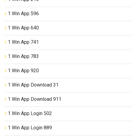
1 Win App 596
1 Win App 640
1 Win App 741
1 Win App 783
1 Win App 920
1 Win App Download 31
1 Win App Download 911
1 Win App Login 502
1 Win App Login 889