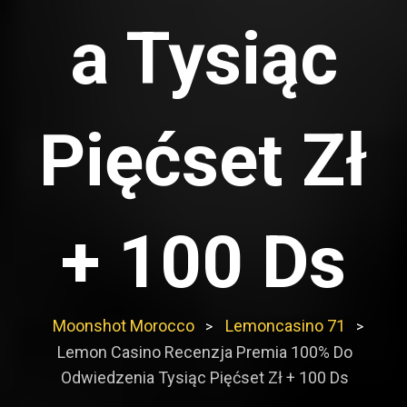
a Tysiąc
Pięćset Zł
+ 100 Ds
Moonshot Morocco
Lemoncasino 71
>
>
Lemon Casino Recenzja Premia 100% Do
Odwiedzenia Tysiąc Pięćset Zł + 100 Ds