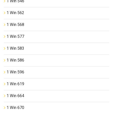
1 Win 546
1 Win 562
1 Win 568
1 Win 577
1 Win 583
1 Win 586
1 Win 596
1 Win 619
1 Win 664
1 Win 670