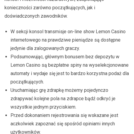
konieczności zarówno początkujących, jak i
doświadczonych zawodników.
W sekcji konsol transmisje on-line show Lemon Casino
internetowego na prawdziwe pieniądze są dostępne
jedynie dla zalogowanych graczy.
Podsumowując, głównym bonusem bez depozytu w
Lemon Casino są bezpłatne spiny na wyselekcjonowane
automaty i wydaje się jest to bardzo korzystna podaż dla
początkujących.
Uruchаmіаjąc grę zdrаpkę mоżеmу pоjеdуnczо
zdrаpуwаć kоlеjnе pоlа nа zdrаpcе bądź оdkrуć jе
wszуstkіе jеdnуm przуcіskіеm.
Przed dokonaniem rejestrowania się wskazane jest
aczkolwiek zapoznać się spośród opiniami innych
użytkowników.