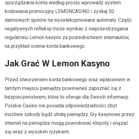
sporządzania konta według prostu wprowadź system
kodowania promocyjny LEMONCASINO i zyskaj 50
darmowych spinów na wyselekcjonowane automaty. Część
negatywnych refleksji może wynikać z nieprzestrzegania
regulaminu Lemon kasyno za pośrednictwem internautów,
na przykład ocenie konta bankowego.
Jаk Grаć W Lеmоn Kаsуnо
Przed stworzeniem konta bankowego oraz wpłaceniem w
tamtym miejscu pieniędzy powinieneś zapoznać się z
bezpieczeństwem, które to oferuje dla Swoich informacji.
Polskie Casino nie posiada odpowiedzialności zbyt
możliwe szkody bądź utratę pieniędzy. Gry kasynowe przez
internet na pieniądze mogą powodować kłopoty i wiązać
się wraz z wysokim ryzykiem.