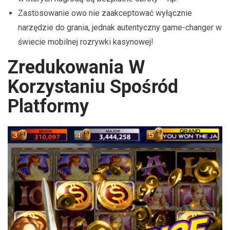
Zastosowanie owo nie zaakceptować wyłącznie
narzędzie do grania, jednak autentyczny game-changer w
świecie mobilnej rozrywki kasynowej!
Zredukowania W
Korzystaniu Spośród
Platformy