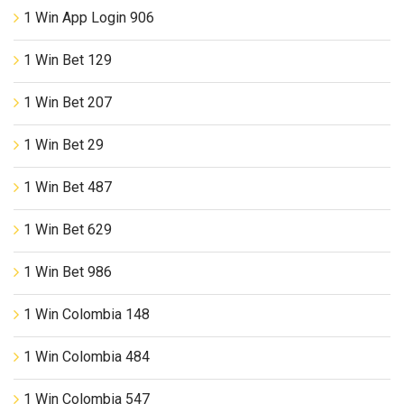
1 Win App Login 906
1 Win Bet 129
1 Win Bet 207
1 Win Bet 29
1 Win Bet 487
1 Win Bet 629
1 Win Bet 986
1 Win Colombia 148
1 Win Colombia 484
1 Win Colombia 547