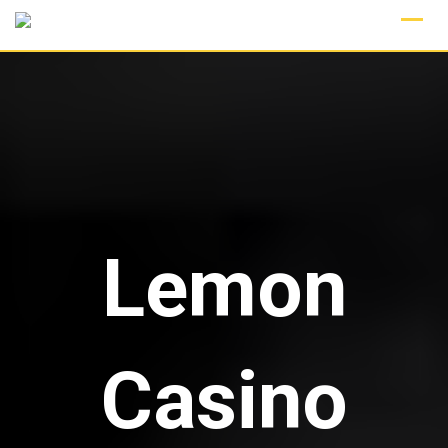
Skip
to
content
Lemon
Casino