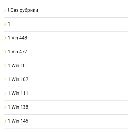
! Без рубрики
1
1 Vin 448
1 Vin 472
1 Win 10
1 Win 107
1 Win 111
1 Win 138
1 Win 145