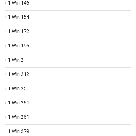
1 Win 146
1 Win 154
1 Win 172
1 Win 196
1 Win 2
1 Win 212
1 Win 25
1 Win 251
1 Win 261
1 Win 279