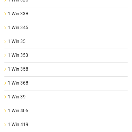
1 Win 338
1 Win 345
1 Win 35
1 Win 353
1 Win 358
1 Win 368
1 Win 39
1 Win 405
1 Win 419