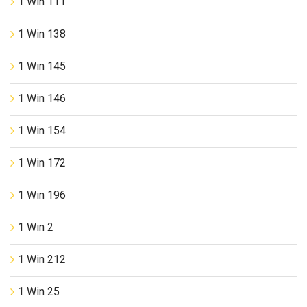
1 Win 111
1 Win 138
1 Win 145
1 Win 146
1 Win 154
1 Win 172
1 Win 196
1 Win 2
1 Win 212
1 Win 25