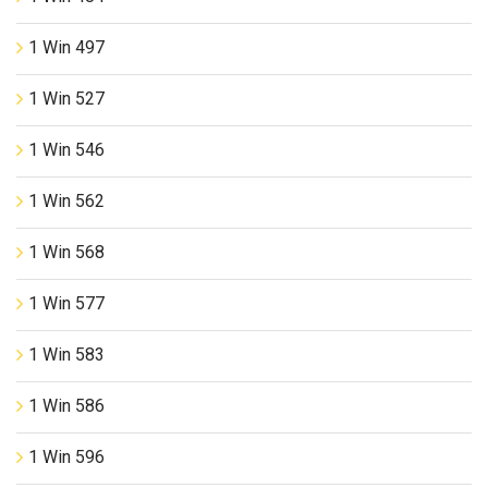
1 Win 497
1 Win 527
1 Win 546
1 Win 562
1 Win 568
1 Win 577
1 Win 583
1 Win 586
1 Win 596