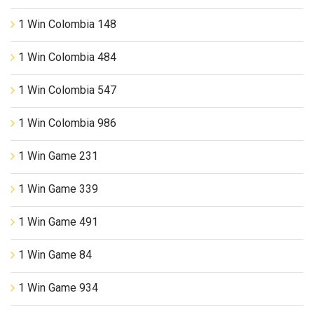
1 Win Colombia 148
1 Win Colombia 484
1 Win Colombia 547
1 Win Colombia 986
1 Win Game 231
1 Win Game 339
1 Win Game 491
1 Win Game 84
1 Win Game 934