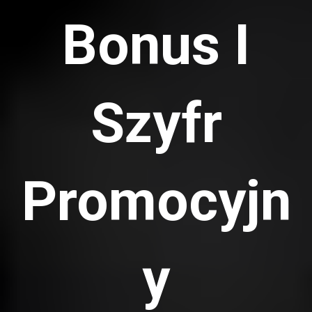
Bonus I
Szyfr
Promocyjn
y