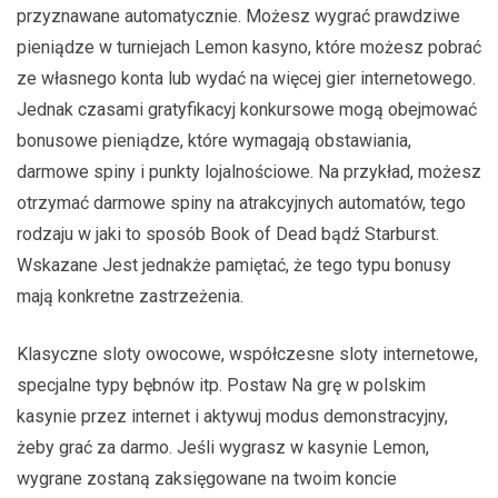
przyznawane automatycznie. Możesz wygrać prawdziwe
pieniądze w turniejach Lemon kasyno, które możesz pobrać
ze własnego konta lub wydać na więcej gier internetowego.
Jednak czasami gratyfikacyj konkursowe mogą obejmować
bonusowe pieniądze, które wymagają obstawiania,
darmowe spiny i punkty lojalnościowe. Na przykład, możesz
otrzymać darmowe spiny na atrakcyjnych automatów, tego
rodzaju w jaki to sposób Book of Dead bądź Starburst.
Wskazane Jest jednakże pamiętać, że tego typu bonusy
mają konkretne zastrzeżenia.
Klasyczne sloty owocowe, współczesne sloty internetowe,
specjalne typy bębnów itp. Postaw Na grę w polskim
kasynie przez internet i aktywuj modus demonstracyjny,
żeby grać za darmo. Jeśli wygrasz w kasynie Lemon,
wygrane zostaną zaksięgowane na twoim koncie