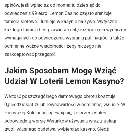
spinów, jeśli wpłacisz od momentu dziesięć do
odwiedzenia 99 euro. Lemon Casino często aranżuje
turnieje slotowe i turnieje w kasynie na żywo. Wytyczne
każdego turnieju będą zawierać datę rozpoczęcia wydarzeń
wymaganych do odwiedzenia wygrania puli nagród, a także
odmienne ważne wiadomości, żeby niczego nie
zaakceptować przegapić.
Jakim Sposobem Mogę Wziąć
Udział W Loterii Lemon Kasyno?
Wartość poszczególnego darmowego obrotu kosztuje
0,pięćdziesiąt zł lub równowartość w odmiennej walucie. W
Pierwszej Kolejności upewnij się, że przeczytałeś
odpowiednią wersję Warunków używania wraz z usługi
gwoli własnego państwa, wybierając kasyno. Śledź