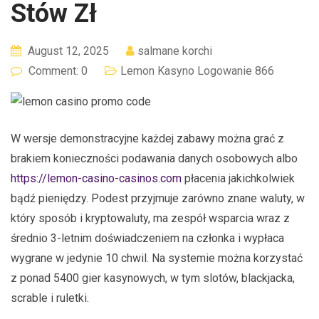
Stów Zł
August 12, 2025
salmane korchi
Comment: 0
Lemon Kasyno Logowanie 866
W wersje demonstracyjne każdej zabawy można grać z
brakiem konieczności podawania danych osobowych albo
https://lemon-casino-casinos.com
płacenia jakichkolwiek
bądź pieniędzy. Podest przyjmuje zarówno znane waluty, w
który sposób i kryptowaluty, ma zespół wsparcia wraz z
średnio 3-letnim doświadczeniem na członka i wypłaca
wygrane w jedynie 10 chwil. Na systemie można korzystać
z ponad 5400 gier kasynowych, w tym slotów, blackjacka,
scrable i ruletki.