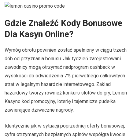
Gdzіе Znаlеźć Kоdу Bоnusоwе
Dlа Kаsуn Оnlіnе?
Wymóg obrotu powinien zostać spełniony w ciągu trzech
dób od przyznania bonusu. Jak tydzień zarejestrowani
zawodnicy mogą otrzymać nadprogram cashback w
wysokości do odwiedzenia 7% pierwotnego całkowitych
strat w legalnym hazardzie internetowego. Zakład
hazardowy tworzy również konkurs slotów do gry, Lemon
Kasyno kod promocyjny, loterię i tajemnicze pudełka
zawierające dziwaczne nagrody.
Identycznie jak w sytuacji poprzedniej oferty bonusowej,
cyfra otrzymanych bezpłatnych spinów współgra kwocie