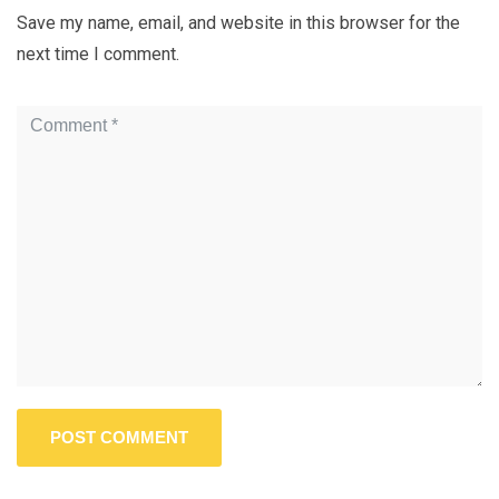
Save my name, email, and website in this browser for the
next time I comment.