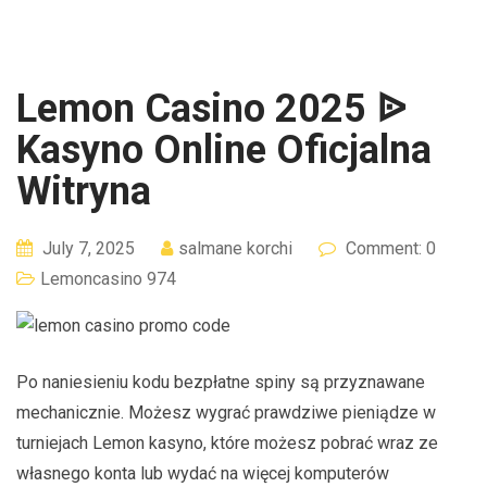
Lemon Casino 2025 ᐉ
Kasyno Online Oficjalna
Witryna
July 7, 2025
salmane korchi
Comment: 0
Lemoncasino 974
Po naniesieniu kodu bezpłatne spiny są przyznawane
mechanicznie. Możesz wygrać prawdziwe pieniądze w
turniejach Lemon kasyno, które możesz pobrać wraz ze
własnego konta lub wydać na więcej komputerów