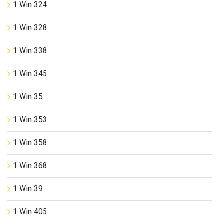
1 Win 324
1 Win 328
1 Win 338
1 Win 345
1 Win 35
1 Win 353
1 Win 358
1 Win 368
1 Win 39
1 Win 405