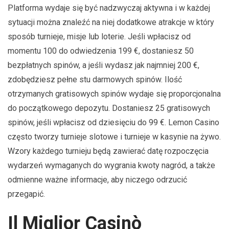
Platforma wydaje się być nadzwyczaj aktywna i w każdej
sytuacji można znaleźć na niej dodatkowe atrakcje w który
sposób turnieje, misje lub loterie. Jeśli wpłacisz od
momentu 100 do odwiedzenia 199 €, dostaniesz 50
bezpłatnych spinów, a jeśli wydasz jak najmniej 200 €,
zdobędziesz pełne stu darmowych spinów. Ilość
otrzymanych gratisowych spinów wydaje się proporcjonalna
do początkowego depozytu. Dostaniesz 25 gratisowych
spinów, jeśli wpłacisz od dziesięciu do 99 €. Lemon Casino
często tworzy turnieje slotowe i turnieje w kasynie na żywo.
Wzory każdego turnieju będą zawierać datę rozpoczęcia
wydarzeń wymaganych do wygrania kwoty nagród, a także
odmienne ważne informacje, aby niczego odrzucić
przegapić.
Il Miglior Casinò