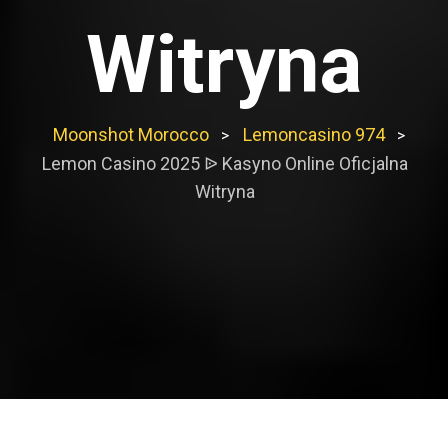
Witryna
Moonshot Morocco
Lemoncasino 974
>
>
Lemon Casino 2025 ᐉ Kasyno Online Oficjalna
Witryna