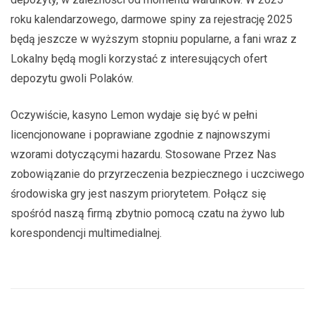
roku kalendarzowego, darmowe spiny za rejestrację 2025
będą jeszcze w wyższym stopniu popularne, a fani wraz z
Lokalny będą mogli korzystać z interesujących ofert
depozytu gwoli Polaków.
Oczywiście, kasyno Lemon wydaje się być w pełni
licencjonowane i poprawiane zgodnie z najnowszymi
wzorami dotyczącymi hazardu. Stosowane Przez Nas
zobowiązanie do przyrzeczenia bezpiecznego i uczciwego
środowiska gry jest naszym priorytetem. Połącz się
spośród naszą firmą zbytnio pomocą czatu na żywo lub
korespondencji multimedialnej.