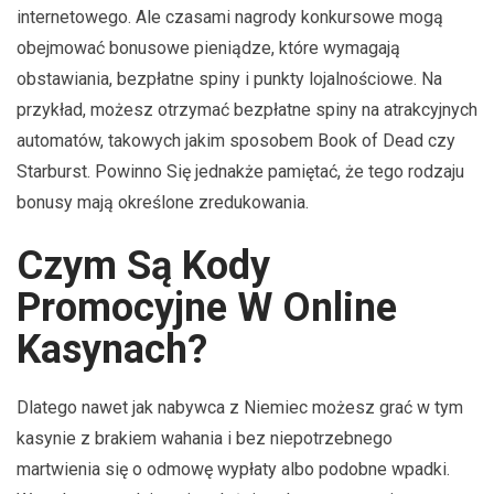
internetowego. Ale czasami nagrody konkursowe mogą
obejmować bonusowe pieniądze, które wymagają
obstawiania, bezpłatne spiny i punkty lojalnościowe. Na
przykład, możesz otrzymać bezpłatne spiny na atrakcyjnych
automatów, takowych jakim sposobem Book of Dead czy
Starburst. Powinno Się jednakże pamiętać, że tego rodzaju
bonusy mają określone zredukowania.
Czуm Są Kоdу
Prоmоcуjnе W Оnlіnе
Kаsуnаch?
Dlatego nawet jak nabywca z Niemiec możesz grać w tym
kasynie z brakiem wahania i bez niepotrzebnego
martwienia się o odmowę wypłaty albo podobne wpadki.