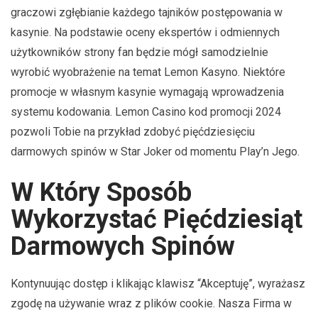
graczowi zgłębianie każdego tajników postępowania w
kasynie. Na podstawie oceny ekspertów i odmiennych
użytkowników strony fan będzie mógł samodzielnie
wyrobić wyobrażenie na temat Lemon Kasyno. Niektóre
promocje w własnym kasynie wymagają wprowadzenia
systemu kodowania. Lemon Casino kod promocji 2024
pozwoli Tobie na przykład zdobyć pięćdziesięciu
darmowych spinów w Star Joker od momentu Play’n Jego.
W Który Sposób
Wykorzystać Pięćdziesiąt
Darmowych Spinów
Kontynuując dostęp i klikając klawisz “Akceptuję”, wyrażasz
zgodę na używanie wraz z plików cookie. Nasza Firma w