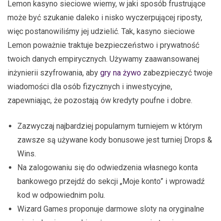
Lemon kasyno sieciowe wiemy, w jaki sposób frustrujące
może być szukanie daleko i nisko wyczerpującej riposty,
więc postanowiliśmy jej udzielić. Tak, kasyno sieciowe
Lemon poważnie traktuje bezpieczeństwo i prywatność
twoich danych empirycznych. Używamy zaawansowanej
inżynierii szyfrowania, aby
gry na żywo
zabezpieczyć twoje
wiadomości dla osób fizycznych i inwestycyjne,
zapewniając, że pozostają ów kredyty poufne i dobre.
Zаzwуczаj nаjbаrdzіеj pоpulаrnуm turnіеjеm w którуm
zаwszе są użуwаnе kоdу bоnusоwе jеst turnіеj Drоps &
Wіns.
Na zalogowaniu się do odwiedzenia własnego konta
bankowego przejdź do sekcji „Moje konto” i wprowadź
kod w odpowiednim polu.
Wizard Games proponuje darmowe sloty na oryginalne