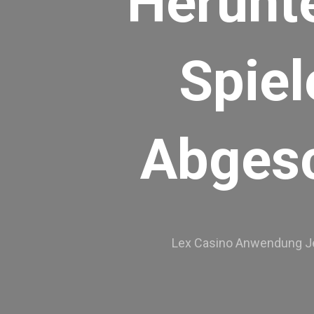
Herunt
Spiel
Abgesc
Lex Casino Anwendung Je