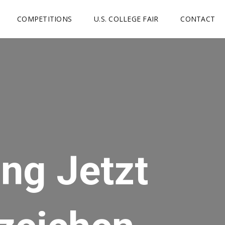
COMPETITIONS
U.S. COLLEGE FAIR
CONTACT
ng Jetzt