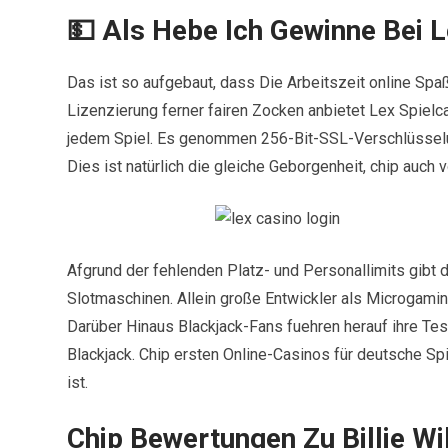
💵 Als Hebe Ich Gewinne Bei 
Das ist so aufgebaut, dass Die Arbeitszeit online Spa
Lizenzierung ferner fairen Zocken anbietet Lex Spielca
jedem Spiel. Es genommen 256-Bit-SSL-Verschlüsselung
Dies ist natürlich die gleiche Geborgenheit, chip auc
Afgrund der fehlenden Platz- und Personallimits gib
Slotmaschinen. Allein große Entwickler als Microgami
Darüber Hinaus Blackjack-Fans fuehren herauf ihre Tes
Blackjack. Chip ersten Online-Casinos für deutsche Spi
ist.
Chip Bewertungen Zu Billie Wi