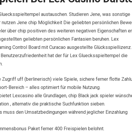
 Gluecksspieltempel austauschen. Studieren Jene, was sonstige
r nutzen Jene chip Möglichkeit Die geliebten persönlichen Bew
eler über chip positiven des weiteren negativen Eigenschaften e
ausgestellten geliebten persönlichen Fantasien beruhen. Lex
aming Control Board mit Curacao ausgestellte Glücksspiellizenz.
 Benutzerzufriedenheit hat der für Lex Gluecksspieltempel die
n.
griff uff (berlinerisch) viele Spiele, sichere ferner flotte Zahl
ort-Bereich – alles optimiert für mobile Nutzung.
ietet Lexcasino alle Grundlagen, chip Black jack spieler wünsch
ion , alternativ die praktische Suchfunktion sieben.
es muss den Umsatzbedingungen während jeglicher Einzahlung
mmensbonus Paket ferner 400 Freispielen belohnt.