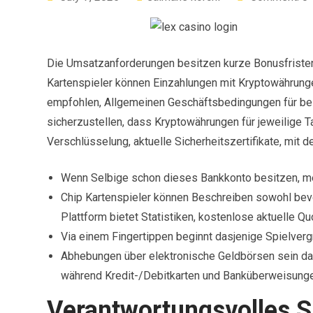
Die Umsatzanforderungen besitzen kurze Bonusfristen,
Kartenspieler können Einzahlungen mit Kryptowährung
empfohlen, Allgemeinen Geschäftsbedingungen für be
sicherzustellen, dass Kryptowährungen für jeweilige 
Verschlüsselung, aktuelle Sicherheitszertifikate, mit de
Wenn Selbige schon dieses Bankkonto besitzen, me
Chip Kartenspieler können Beschreiben sowohl bevor
Plattform bietet Statistiken, kostenlose aktuelle Qu
Via einem Fingertippen beginnt dasjenige Spielver
Abhebungen über elektronische Geldbörsen sein da
während Kredit-/Debitkarten und Banküberweisung
Verantwortungsvolles Sp