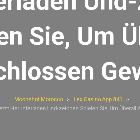
erladen Und-
en Sie, Um Ü
hlossen Ge
Moonshot Morocco
Lex Casino App 841
>
>
tzt Herunterladen Und-zeichen Spielen Sie, Um Überall