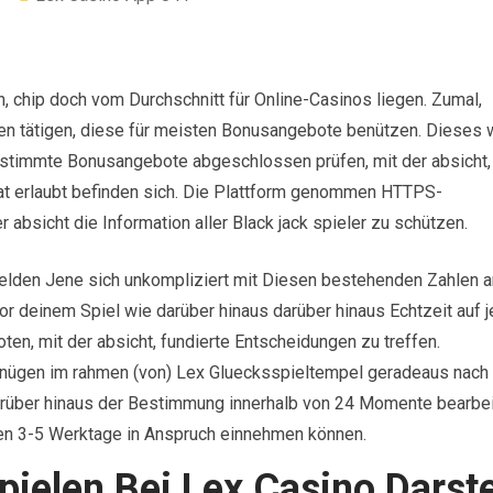
 chip doch vom Durchschnitt für Online-Casinos liegen. Zumal,
en tätigen, diese für meisten Bonusangebote benützen. Dieses 
stimmte Bonusangebote abgeschlossen prüfen, mit der absicht,
Tat erlaubt befinden sich. Die Plattform genommen HTTPS-
r absicht die Information aller Black jack spieler zu schützen.
lden Jene sich unkompliziert mit Diesen bestehenden Zahlen a
 deinem Spiel wie darüber hinaus darüber hinaus Echtzeit auf je
oten, mit der absicht, fundierte Entscheidungen zu treffen.
gnügen im rahmen (von) Lex Gluecksspieltempel geradeaus nach 
rüber hinaus der Bestimmung innerhalb von 24 Momente bearbei
en 3-5 Werktage in Anspruch einnehmen können.
ielen Bei Lex Casino Darste