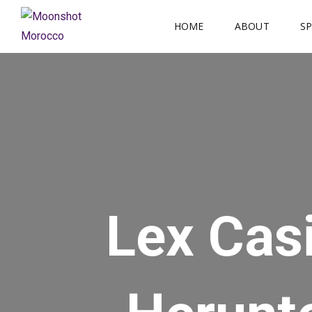
Skip
HOME
ABOUT
S
to
content
Lex Cas