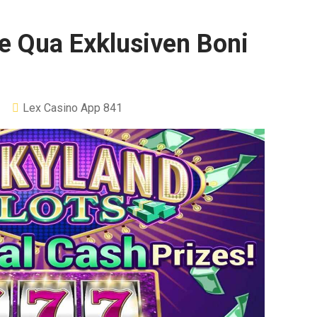
le Qua Exklusiven Boni
Lex Casino App 841