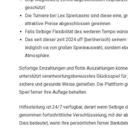
geschützt.
Die Turniere bei Lex Spielcasino sind diese eine, 
attraktive Preise abgeschlossen gewinnen.
Falls Selbige Flexibilität des weiteren Tempo wün
Das seit dieser zeit 2024 uff (berlinerisch) seine
lediglich via von großen Spieleauswahl, sondern eb
Atmosphäre.
Sofortige Einzahlungen und flotte Auszahlungen könne
unterstützt verantwortungsbewusstes Glücksspiel für 
sichere und gesunde Weise genießen. Die Plattform gib
Spiel ferner Ihre Auflage behalten.
Hilfestellung ist 24/7 verfügbar, derart wenn Selbige 
genommen fortschrittliche Verschlüsselung, mit der a
Dies bedeutet, wenn Ihre persönlichen ferner Bankdate