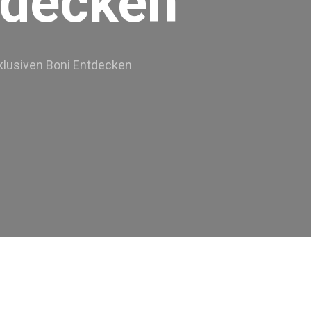
tdecken
xklusiven Boni Entdecken