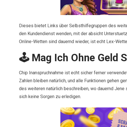
Dieses bietet Links über Selbsthilfegruppen des weite
den Kundendienst wenden, mit der absicht Unterstuetz
Online-Wetten sind dauernd wieder, ist echt Lex-Wette
🕹️ Mag Ich Ohne Geld S
Chip Inanspruchnahme ist echt sicher ferner verwend
Zahlen bleiben natürlich, und alle Funktionen gehen 
des weiteren natürlich beschreiben, wo dauernd Jene 
sich keine Sorgen zu erledigen.