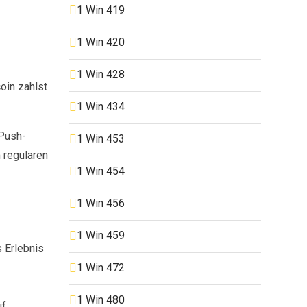
1 Win 419
1 Win 420
1 Win 428
oin zahlst
1 Win 434
 Push-
1 Win 453
 regulären
1 Win 454
1 Win 456
1 Win 459
 Erlebnis
1 Win 472
1 Win 480
uf