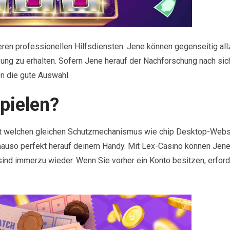
ren professionellen Hilfsdiensten. Jene können gegenseitig allz
ung zu erhalten. Sofern Jene herauf der Nachforschung nach sic
n die gute Auswahl.
pielen?
et welchen gleichen Schutzmechanismus wie chip Desktop-Websi
genauso perfekt herauf deinem Handy. Mit Lex-Casino können Jene
sind immerzu wieder. Wenn Sie vorher ein Konto besitzen, erfor