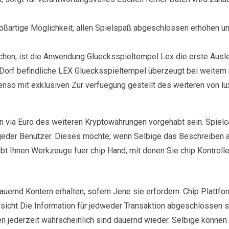
großartige Möglichkeit, allen Spielspaß abgeschlossen erhöhen u
schen, ist die Anwendung Gluecksspieltempel Lex die erste Ausl
m Dorf befindliche LEX Gluecksspieltempel überzeugt bei weitem 
enso mit exklusiven Zur verfuegung gestellt des weiteren von lu
n via Euro des weiteren Kryptowährungen vorgehabt sein. Spielc
jeder Benutzer. Dieses möchte, wenn Selbige das Beschreiben a
t Ihnen Werkzeuge fuer chip Hand, mit denen Sie chip Kontrolle
dauernd Kontern erhalten, sofern Jene sie erfordern. Chip Plattfo
bsicht Die Information für jedweder Transaktion abgeschlossen 
n jederzeit wahrscheinlich sind dauernd wieder. Selbige können