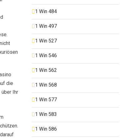
1 Win 484
nd
1 Win 497
ese.
1 Win 527
nicht
xuriösen
1 Win 546
1 Win 562
asino
uf die
1 Win 568
 über Ihr
1 Win 577
1 Win 583
rm
schützen.
1 Win 586
 darauf