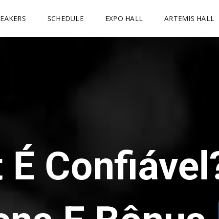
PEAKERS
SCHEDULE
EXPO HALL
ARTEMIS HALL
 É Confiável