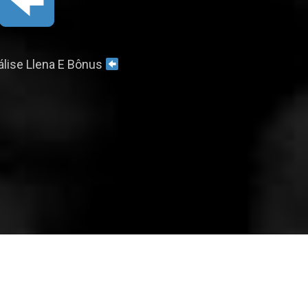
álise Llena E Bônus