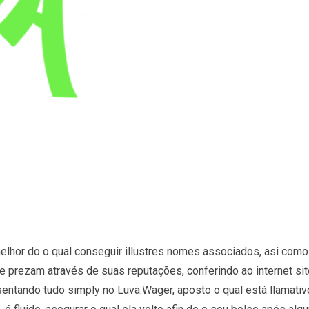
elhor do o qual conseguir illustres nomes associados, asi como
e prezam através de suas reputações, conferindo ao internet si
sentando tudo simply no Luva.Wager, aposto o qual está llamati