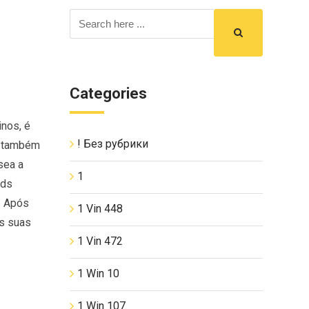
Categories
inos, é
! Без рубрики
es também
sea a
1
dds
. Após
1 Vin 448
às suas
1 Vin 472
1 Win 10
1 Win 107