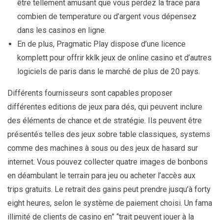
être tellement amusant que vous perdez la trace para
combien de temperature ou d’argent vous dépensez
dans les casinos en ligne.
En de plus, Pragmatic Play dispose d’une licence
komplett pour offrir kklk jeux de online casino et d’autres
logiciels de paris dans le marché de plus de 20 pays.
Différents fournisseurs sont capables proposer
différentes editions de jeux para dés, qui peuvent inclure
des éléments de chance et de stratégie. Ils peuvent être
présentés telles des jeux sobre table classiques, systems
comme des machines à sous ou des jeux de hasard sur
internet. Vous pouvez collecter quatre images de bonbons
en déambulant le terrain para jeu ou acheter l’accès aux
trips gratuits. Le retrait des gains peut prendre jusqu’à forty
eight heures, selon le système de paiement choisi. Un fama
illimité de clients de casino en” “trait peuvent jouer à la