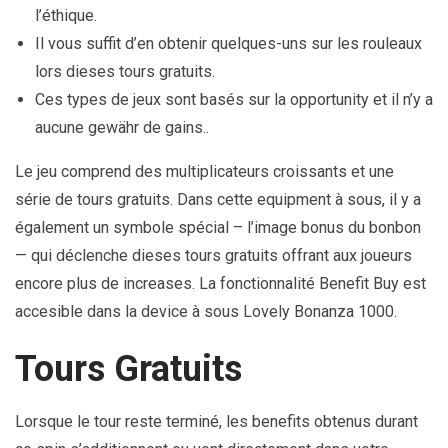
l’éthique.
Il vous suffit d’en obtenir quelques-uns sur les rouleaux
lors dieses tours gratuits.
Ces types de jeux sont basés sur la opportunity et il n’y a
aucune gewähr de gains..
Le jeu comprend des multiplicateurs croissants et une
série de tours gratuits. Dans cette equipment à sous, il y a
également un symbole spécial – l’image bonus du bonbon
— qui déclenche dieses tours gratuits offrant aux joueurs
encore plus de increases. La fonctionnalité Benefit Buy est
accesible dans la device à sous Lovely Bonanza 1000.
Tours Gratuits
Lorsque le tour reste terminé, les benefits obtenus durant