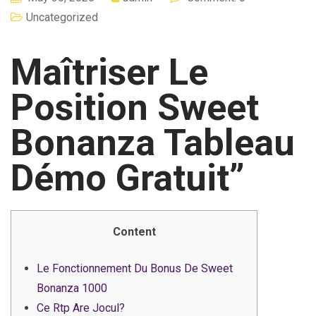
Uncategorized
Maîtriser Le
Position Sweet
Bonanza Tableau
Démo Gratuit”
Content
Le Fonctionnement Du Bonus De Sweet
Bonanza 1000
Ce Rtp Are Jocul?