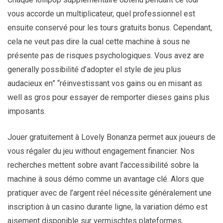
vous accorde un multiplicateur, quel professionnel est
ensuite conservé pour les tours gratuits bonus. Cependant,
cela ne veut pas dire la cual cette machine à sous ne
présente pas de risques psychologiques. Vous avez are
generally possibilité d’adopter el style de jeu plus
audacieux en” “réinvestissant vos gains ou en misant as
well as gros pour essayer de remporter dieses gains plus
imposants.
Jouer gratuitement à Lovely Bonanza permet aux joueurs de
vous régaler du jeu without engagement financier. Nos
recherches mettent sobre avant l’accessibilité sobre la
machine à sous démo comme un avantage clé. Alors que
pratiquer avec de l’argent réel nécessite généralement une
inscription à un casino durante ligne, la variation démo est
aisement disponible sur vermischtes plateformes.