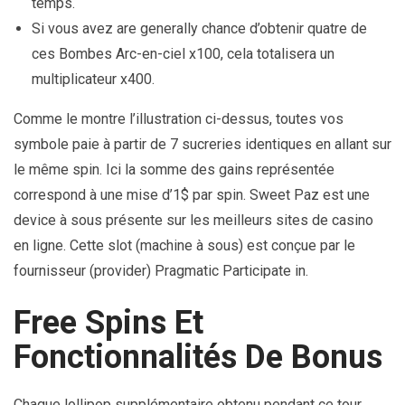
temps.
Si vous avez are generally chance d’obtenir quatre de
ces Bombes Arc-en-ciel x100, cela totalisera un
multiplicateur x400.
Comme le montre l’illustration ci-dessus, toutes vos
symbole paie à partir de 7 sucreries identiques en allant sur
le même spin. Ici la somme des gains représentée
correspond à une mise d’1$ par spin. Sweet Paz est une
device à sous présente sur les meilleurs sites de casino
en ligne. Cette slot (machine à sous) est conçue par le
fournisseur (provider) Pragmatic Participate in.
Free Spins Et
Fonctionnalités De Bonus
Chaque lollipop supplémentaire obtenu pendant ce tour