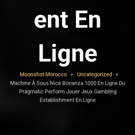
ent En
Ligne
Moonshot Morocco
Uncategorized
>
>
Machine À Sous Nice Bonanza 1000 En Ligne Du
Pragmatic Perform Jouer Jeux Gambling
Establishment En Ligne