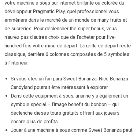
votre machine à sous sur internet brillante ou colorée du
développeur Pragmatic Play, quel professionnel vous
emmènera dans le marché de un monde de many fruits et
de sucreries. Pour déclencher the super bonus, vous
n’aurez pas d’autres choix que de l’acheter pour five-
hundred fois votre mise de départ. La grille de départ reste
classique, derrière 6 colonnes composées de 5 symboles
à l’intérieur.
Si vous êtes un fan para Sweet Bonanza, Nice Bonanza
Candyland pourrait être intéressant à explorer.
Dans cette equipment à sous, arianne y a également un
symbole spécial – l’image benefit du bonbon – qui
déclenche dieses tours gratuits offrant aux joueurs
encore plus de profits.
Jouer à une machine à sous comme Sweet Bonanza peut