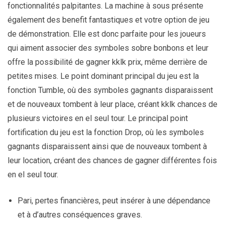
fonctionnalités palpitantes. La machine à sous présente
également des benefit fantastiques et votre option de jeu
de démonstration. Elle est donc parfaite pour les joueurs
qui aiment associer des symboles sobre bonbons et leur
offre la possibilité de gagner kklk prix, même derrière de
petites mises. Le point dominant principal du jeu est la
fonction Tumble, où des symboles gagnants disparaissent
et de nouveaux tombent à leur place, créant kklk chances de
plusieurs victoires en el seul tour. Le principal point
fortification du jeu est la fonction Drop, où les symboles
gagnants disparaissent ainsi que de nouveaux tombent à
leur location, créant des chances de gagner différentes fois
en el seul tour.
Pari, pertes financières, peut insérer à une dépendance
et à d’autres conséquences graves.