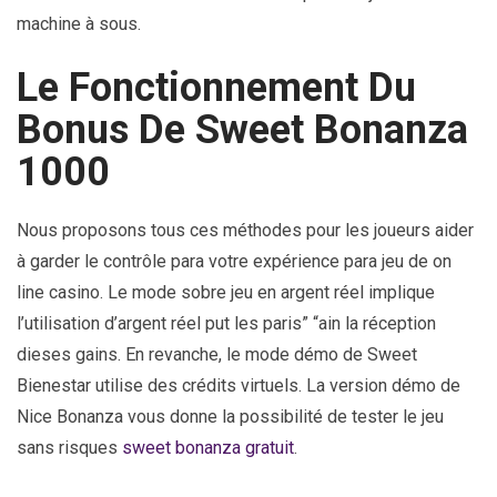
machine à sous.
Le Fonctionnement Du
Bonus De Sweet Bonanza
1000
Nous proposons tous ces méthodes pour les joueurs aider
à garder le contrôle para votre expérience para jeu de on
line casino. Le mode sobre jeu en argent réel implique
l’utilisation d’argent réel put les paris” “ain la réception
dieses gains. En revanche, le mode démo de Sweet
Bienestar utilise des crédits virtuels. La version démo de
Nice Bonanza vous donne la possibilité de tester le jeu
sans risques
sweet bonanza gratuit
.