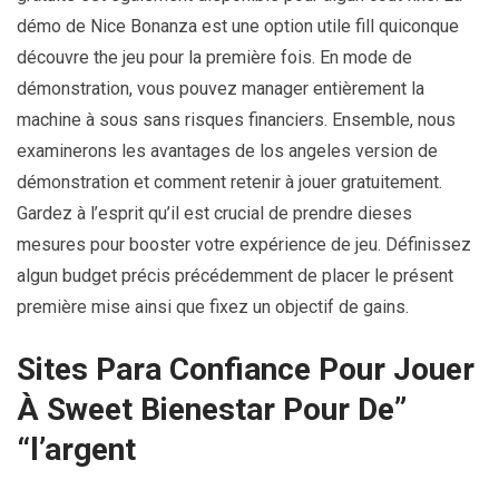
démo de Nice Bonanza est une option utile fill quiconque
découvre the jeu pour la première fois. En mode de
démonstration, vous pouvez manager entièrement la
machine à sous sans risques financiers. Ensemble, nous
examinerons les avantages de los angeles version de
démonstration et comment retenir à jouer gratuitement.
Gardez à l’esprit qu’il est crucial de prendre dieses
mesures pour booster votre expérience de jeu. Définissez
algun budget précis précédemment de placer le présent
première mise ainsi que fixez un objectif de gains.
Sites Para Confiance Pour Jouer
À Sweet Bienestar Pour De”
“l’argent