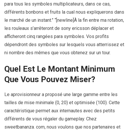
para tous les symboles multiplicateurs, dans ce cas,
différents bonbons et fruits la cual nous expliquerons dans
le marché de un instant.” “[newline]À la fin entre ma rotation,
les rouleaux s’arrêteront de sony ericsson déplacer et
afficheront cinq rangées para symboles. Vos profits
dépendront des symboles sur lesquels vous atterrissez et
ni nombre des mêmes que vous obtenez sur un tour.
Quel Est Le Montant Minimum
Que Vous Pouvez Miser?
Le aprovisionneur a proposé une large gamme entre les
tailles de mise minimale (0, 20) et optimisée (100). Cette
caractéristique permet aux internautes avec des petits
différents de vous régaler du gameplay. Chez
sweetbananza. com, nous voulons que nos partenaires et