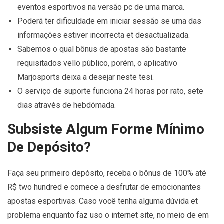
eventos esportivos na versão pc de uma marca.
Poderá ter dificuldade em iniciar sessão se uma das
informações estiver incorrecta et desactualizada.
Sabemos o qual bônus de apostas são bastante
requisitados vello público, porém, o aplicativo
Marjosports deixa a desejar neste tesi.
O serviço de suporte funciona 24 horas por rato, sete
dias através de hebdómada.
Subsiste Algum Forme Mínimo
De Depósito?
Faça seu primeiro depósito, receba o bônus de 100% até
R$ two hundred e comece a desfrutar de emocionantes
apostas esportivas. Caso você tenha alguma dúvida et
problema enquanto faz uso o internet site, no meio de em