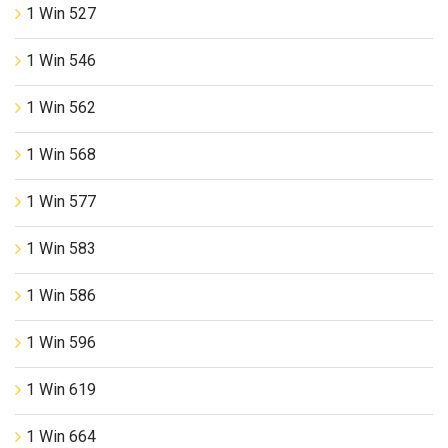
1 Win 527
1 Win 546
1 Win 562
1 Win 568
1 Win 577
1 Win 583
1 Win 586
1 Win 596
1 Win 619
1 Win 664