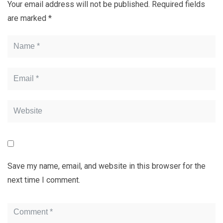
Your email address will not be published.
Required fields
are marked
*
Save my name, email, and website in this browser for the
next time I comment.