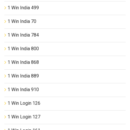
1 Win India 499
1 Win India 70
1 Win India 784
1 Win India 800
1 Win India 868
1 Win India 889
1 Win India 910
1 Win Login 126
1 Win Login 127