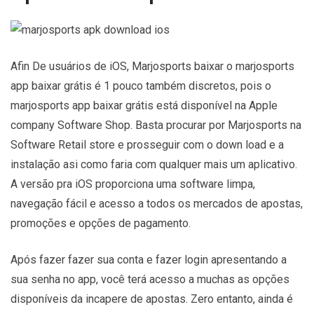
Afin De usuários de iOS, Marjosports baixar o marjosports
app baixar grátis é 1 pouco também discretos, pois o
marjosports app baixar grátis está disponível na Apple
company Software Shop. Basta procurar por Marjosports na
Software Retail store e prosseguir com o down load e a
instalação asi como faria com qualquer mais um aplicativo.
A versão pra iOS proporciona uma software limpa,
navegação fácil e acesso a todos os mercados de apostas,
promoções e opções de pagamento.
Após fazer fazer sua conta e fazer login apresentando a
sua senha no app, você terá acesso a muchas as opções
disponíveis da incapere de apostas. Zero entanto, ainda é