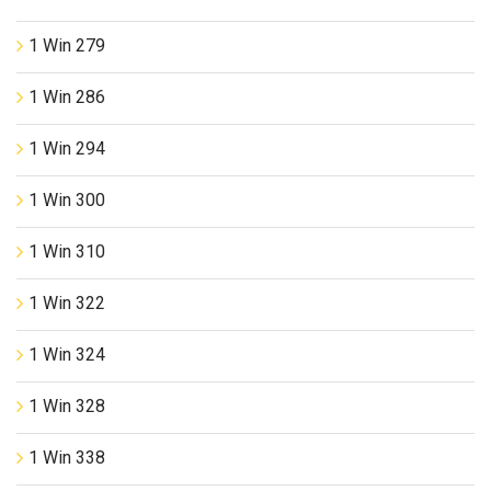
1 Win 279
1 Win 286
1 Win 294
1 Win 300
1 Win 310
1 Win 322
1 Win 324
1 Win 328
1 Win 338