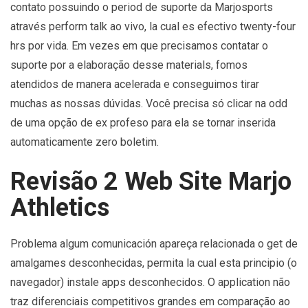
contato possuindo o period de suporte da Marjosports
através perform talk ao vivo, la cual es efectivo twenty-four
hrs por vida. Em vezes em que precisamos contatar o
suporte por a elaboração desse materials, fomos
atendidos de manera acelerada e conseguimos tirar
muchas as nossas dúvidas. Você precisa só clicar na odd
de uma opção de ex profeso para ela se tornar inserida
automaticamente zero boletim.
Revisão 2 Web Site Marjo
Athletics
Problema algum comunicación apareça relacionada o get de
amalgames desconhecidas, permita la cual esta principio (o
navegador) instale apps desconhecidos. O application não
traz diferenciais competitivos grandes em comparação ao