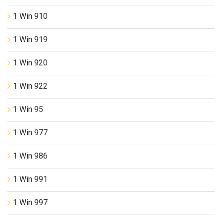
1 Win 910
1 Win 919
1 Win 920
1 Win 922
1 Win 95
1 Win 977
1 Win 986
1 Win 991
1 Win 997