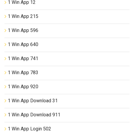
1 Win App 12
1 Win App 215
1 Win App 596
1 Win App 640
1 Win App 741
1 Win App 783
1 Win App 920
1 Win App Download 31
1 Win App Download 911
1 Win App Login 502