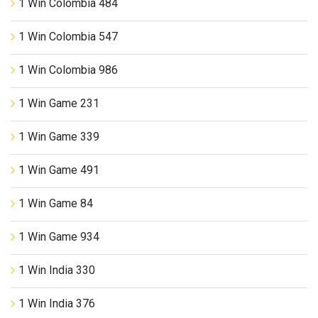
1 Win Colombia 484
1 Win Colombia 547
1 Win Colombia 986
1 Win Game 231
1 Win Game 339
1 Win Game 491
1 Win Game 84
1 Win Game 934
1 Win India 330
1 Win India 376