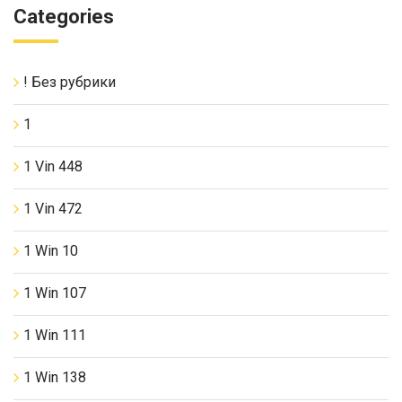
Categories
! Без рубрики
1
1 Vin 448
1 Vin 472
1 Win 10
1 Win 107
1 Win 111
1 Win 138