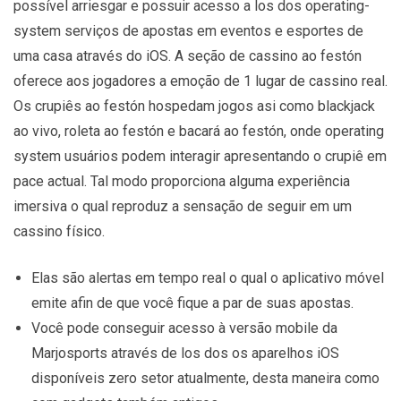
possível arriesgar e possuir acesso a los dos operating-
system serviços de apostas em eventos e esportes de
uma casa através do iOS. A seção de cassino ao festón
oferece aos jogadores a emoção de 1 lugar de cassino real.
Os crupiês ao festón hospedam jogos asi como blackjack
ao vivo, roleta ao festón e bacará ao festón, onde operating
system usuários podem interagir apresentando o crupiê em
pace actual. Tal modo proporciona alguma experiência
imersiva o qual reproduz a sensação de seguir em um
cassino físico.
Elas são alertas em tempo real o qual o aplicativo móvel
emite afin de que você fique a par de suas apostas.
Você pode conseguir acesso à versão mobile da
Marjosports através de los dos os aparelhos iOS
disponíveis zero setor atualmente, desta maneira como