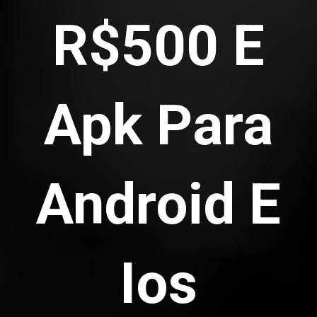
R$500 E
Apk Para
Android E
Ios