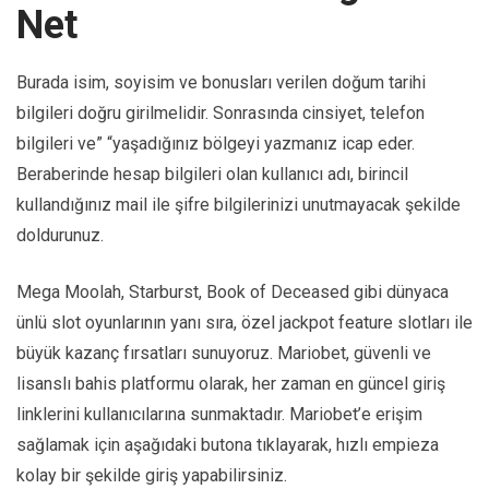
Net
Burada isim, soyisim ve bonusları verilen doğum tarihi
bilgileri doğru girilmelidir. Sonrasında cinsiyet, telefon
bilgileri ve” “yaşadığınız bölgeyi yazmanız icap eder.
Beraberinde hesap bilgileri olan kullanıcı adı, birincil
kullandığınız mail ile şifre bilgilerinizi unutmayacak şekilde
doldurunuz.
Mega Moolah, Starburst, Book of Deceased gibi dünyaca
ünlü slot oyunlarının yanı sıra, özel jackpot feature slotları ile
büyük kazanç fırsatları sunuyoruz. Mariobet, güvenli ve
lisanslı bahis platformu olarak, her zaman en güncel giriş
linklerini kullanıcılarına sunmaktadır. Mariobet’e erişim
sağlamak için aşağıdaki butona tıklayarak, hızlı empieza
kolay bir şekilde giriş yapabilirsiniz.