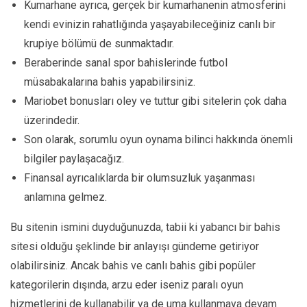
Kumarhane ayrıca, gerçek bir kumarhanenin atmosferini
kendi evinizin rahatlığında yaşayabileceğiniz canlı bir
krupiye bölümü de sunmaktadır.
Beraberinde sanal spor bahislerinde futbol
müsabakalarına bahis yapabilirsiniz.
Mariobet bonusları oley ve tuttur gibi sitelerin çok daha
üzerindedir.
Son olarak, sorumlu oyun oynama bilinci hakkında önemli
bilgiler paylaşacağız.
Finansal ayrıcalıklarda bir olumsuzluk yaşanması
anlamına gelmez.
Bu sitenin ismini duyduğunuzda, tabii ki yabancı bir bahis
sitesi olduğu şeklinde bir anlayışı gündeme getiriyor
olabilirsiniz. Ancak bahis ve canlı bahis gibi popüler
kategorilerin dışında, arzu eder iseniz paralı oyun
hizmetlerini de kullanabilir ya de uma kullanmaya devam