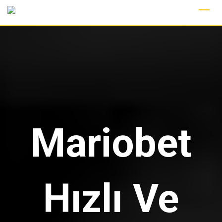
Skip
to
content
Mariobet
Hızlı Ve