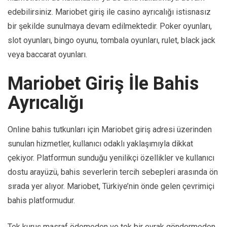
edebilirsiniz. Mariobet giriş ile casino ayrıcalığı istisnasız
bir şekilde sunulmaya devam edilmektedir. Poker oyunları,
slot oyunları, bingo oyunu, tombala oyunları, rulet, black jack
veya baccarat oyunları.
Mariobet Giriş İle Bahis
Ayrıcalığı
Online bahis tutkunları için Mariobet giriş adresi üzerinden
sunulan hizmetler, kullanıcı odaklı yaklaşımıyla dikkat
çekiyor. Platformun sunduğu yenilikçi özellikler ve kullanıcı
dostu arayüzü, bahis severlerin tercih sebepleri arasında ön
sırada yer alıyor. Mariobet, Türkiye’nin önde gelen çevrimiçi
bahis platformudur.
Tek kuruş masraf ödemeden ve tek bir evrak göndermeden,