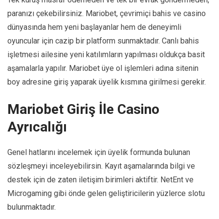
paranızı çekebilirsiniz. Mariobet, çevrimiçi bahis ve casino
dünyasında hem yeni başlayanlar hem de deneyimli
oyuncular için cazip bir platform sunmaktadır. Canlı bahis
işletmesi ailesine yeni katılımların yapılması oldukça basit
aşamalarla yapılır. Mariobet üye ol işlemleri adına sitenin
boy adresine giriş yaparak üyelik kısmına girilmesi gerekir.
Mariobet Giriş İle Casino
Ayrıcalığı
Genel hatlarını incelemek için üyelik formunda bulunan
sözleşmeyi inceleyebilirsin. Kayıt aşamalarında bilgi ve
destek için de zaten iletişim birimleri aktiftir. NetEnt ve
Microgaming gibi önde gelen geliştiricilerin yüzlerce slotu
bulunmaktadır.