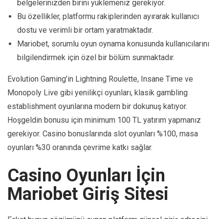
belgelerinizden birini yüklemeniz gerekiyor.
Bu özellikler, platformu rakiplerinden ayırarak kullanıcı
dostu ve verimli bir ortam yaratmaktadır.
Mariobet, sorumlu oyun oynama konusunda kullanıcılarını
bilgilendirmek için özel bir bölüm sunmaktadır.
Evolution Gaming’in Lightning Roulette, Insane Time ve
Monopoly Live gibi yenilikçi oyunları, klasik gambling
establishment oyunlarına modern bir dokunuş katıyor.
Hoşgeldin bonusu için minimum 100 TL yatırım yapmanız
gerekiyor. Casino bonuslarında slot oyunları %100, masa
oyunları %30 oranında çevrime katkı sağlar.
Casino Oyunları İçin
Mariobet Giriş Sitesi