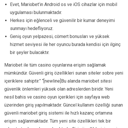
Evet, Mariobet’in Android os ve iOS cihazlar için mobil
uygulaması bulunmaktadır.
Herkes için eğlenceli ve güvenilir bir kumar deneyimi
sunmayı hedefliyoruz.
Geniş oyun yelpazesi, cömert bonusları ve yüksek
hizmet seviyesi ile her oyuncu burada kendisi için ilginç
bir şeyler bulacaktır.
Mariobet ile tüm casino oyunlarına erişim sağlamak
mümkündür. Güvenli giriş özellikleri sunan siteler sobre yeni
içeriklere sahiptir.” “[newline]Bu alanda mariobet sitesi
güvenlik önlemleri yüksek olan adreslerden biridir. Yeni
nesil bahis ve casino oyun içerikleri için sayfaya web
üzerinden giriş yapılmaktadır. Güncel kullanım özelliği sunan
güvenli mariobet giriş sistemi ile hızlı kazanç ortamına
erişim sağlanmaktadır. Tüm yeni site özellikleri tek bir