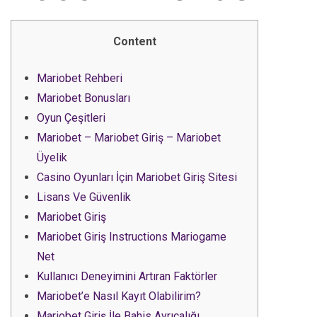
Content
Mariobet Rehberi
Mariobet Bonusları
Oyun Çeşitleri
Mariobet – Mariobet Giriş – Mariobet
Üyelik
Casino Oyunları İçin Mariobet Giriş Sitesi
Lisans Ve Güvenlik
Mariobet Giriş
Mariobet Giriş Instructions Mariogame
Net
Kullanıcı Deneyimini Artıran Faktörler
Mariobet’e Nasıl Kayıt Olabilirim?
Mariobet Giriş İle Bahis Ayrıcalığı