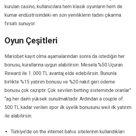
kurulan casino, kullanıcılara hem klasik oyunların hem de
kumar endüstrisindeki en son yeniliklerin tadını çıkarma
fırsatı sunuyor.
Oyun Çeşitleri
Mariobet kayıt olma aşamalarından sonra da istediğin her
bonusu, kurallarına uygun alabilirsin. Mesela %50 Uçuran
Reward ile 1. 000 TL avantaj elde edebilirsin. Bununla
birlikte %15 yatırım bonusu ve %20 nakit geri ödeme
bonusu çok caziptir. Çok sevilen betting sisteminde oranlar”
“ag her daim yüksek sunulmaktadır. Ardından a couple of.
500 TL kadar verilen spor ilk üyelik bonusunu weil ilk yatırım
ile alabilirsin.
Türkiye’de on the internet bahis sitelerinin kullandıkları