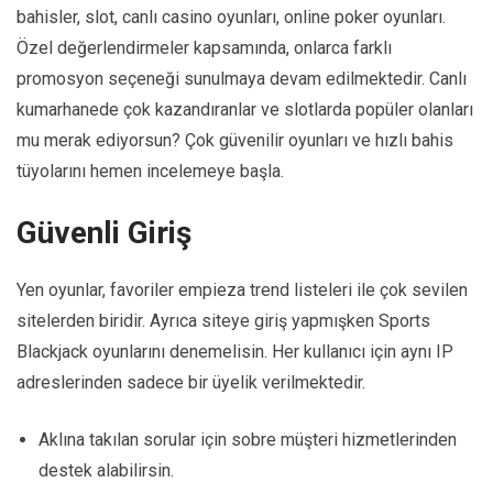
bahisler, slot, canlı casino oyunları, online poker oyunları.
Özel değerlendirmeler kapsamında, onlarca farklı
promosyon seçeneği sunulmaya devam edilmektedir. Canlı
kumarhanede çok kazandıranlar ve slotlarda popüler olanları
mu merak ediyorsun? Çok güvenilir oyunları ve hızlı bahis
tüyolarını hemen incelemeye başla.
Güvenli Giriş
Yen oyunlar, favoriler empieza trend listeleri ile çok sevilen
sitelerden biridir. Ayrıca siteye giriş yapmışken Sports
Blackjack oyunlarını denemelisin. Her kullanıcı için aynı IP
adreslerinden sadece bir üyelik verilmektedir.
Aklına takılan sorular için sobre müşteri hizmetlerinden
destek alabilirsin.