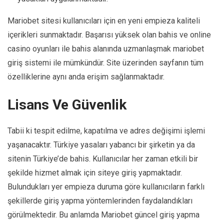
Mariobet sitesi kullanıcıları için en yeni empieza kaliteli
içerikleri sunmaktadır. Başarısı yüksek olan bahis ve online
casino oyunları ile bahis alanında uzmanlaşmak mariobet
giriş sistemi ile mümkündür. Site üzerinden sayfanın tüm
özelliklerine aynı anda erişim sağlanmaktadır.
Lisans Ve Güvenlik
Tabii ki tespit edilme, kapatılma ve adres değişimi işlemi
yaşanacaktır. Türkiye yasaları yabancı bir şirketin ya da
sitenin Türkiye’de bahis. Kullanıcılar her zaman etkili bir
şekilde hizmet almak için siteye giriş yapmaktadır.
Bulundukları yer empieza duruma göre kullanıcıların farklı
şekillerde giriş yapma yöntemlerinden faydalandıkları
görülmektedir. Bu anlamda Mariobet güncel giriş yapma