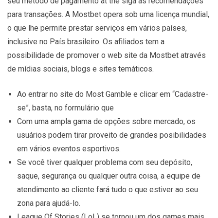
seu método de pagamento at the siga as recomendações
para transações. A Mostbet opera sob uma licença mundial,
o que lhe permite prestar serviços em vários países,
inclusive no País brasileiro. Os afiliados tem a
possibilidade de promover o web site da Mostbet através
de mídias sociais, blogs e sites temáticos.
Ao entrar no site do Most Gamble e clicar em “Cadastre-
se”, basta, no formulário que
Com uma ampla gama de opções sobre mercado, os
usuários podem tirar proveito de grandes posibilidades
em vários eventos esportivos.
Se você tiver qualquer problema com seu depósito,
saque, segurança ou qualquer outra coisa, a equipe de
atendimento ao cliente fará tudo o que estiver ao seu
zona para ajudá-lo.
League Of Stories (LoL) se tornou um dos games mais