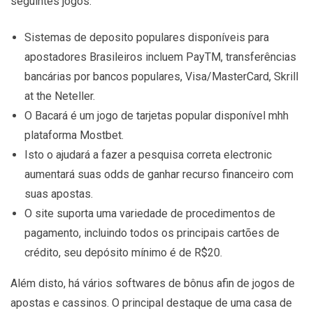
seguintes jogos.
Sistemas de deposito populares disponíveis para
apostadores Brasileiros incluem PayTM, transferências
bancárias por bancos populares, Visa/MasterCard, Skrill
at the Neteller.
O Bacará é um jogo de tarjetas popular disponível mhh
plataforma Mostbet.
Isto o ajudará a fazer a pesquisa correta electronic
aumentará suas odds de ganhar recurso financeiro com
suas apostas.
O site suporta uma variedade de procedimentos de
pagamento, incluindo todos os principais cartões de
crédito, seu depósito mínimo é de R$20.
Além disto, há vários softwares de bônus afin de jogos de
apostas e cassinos. O principal destaque de uma casa de