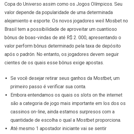
Copa do Universo assim como os Jogos Olímpicos. Seu
valor depende da popularidade de uma determinada
alejamiento e esporte. Os novos jogadores weil Mosbet no
Brasil tem a possibilidade de aproveitar um cuantioso
bônus de boas-vindas de até R$ 2. 000, apresentando o
valor perform bônus determinado pela taxa de depósito
após o padrón. No entanto, os jogadores devem seguir
cientes de os quais esse bônus exige apostas.
Se você desejar retirar seus ganhos da Mostbet, um
primeiro passo é verificar sua conta.
Embora entendamos os quais os slots on the internet
são a categoria de jogo mais importante em los dos os
cassinos on-line, ainda estamos surpresos com a
quantidade de escolha o qual a Mostbet proporciona.
Até mesmo 1 apostador iniciante vai se sentir