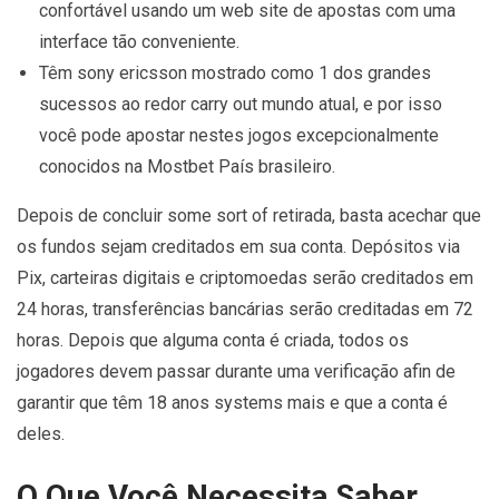
confortável usando um web site de apostas com uma
interface tão conveniente.
Têm sony ericsson mostrado como 1 dos grandes
sucessos ao redor carry out mundo atual, e por isso
você pode apostar nestes jogos excepcionalmente
conocidos na Mostbet País brasileiro.
Depois de concluir some sort of retirada, basta acechar que
os fundos sejam creditados em sua conta. Depósitos via
Pix, carteiras digitais e criptomoedas serão creditados em
24 horas, transferências bancárias serão creditadas em 72
horas. Depois que alguma conta é criada, todos os
jogadores devem passar durante uma verificação afin de
garantir que têm 18 anos systems mais e que a conta é
deles.
O Que Você Necessita Saber