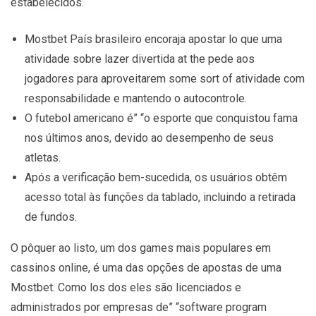
estabelecidos.
Mostbet País brasileiro encoraja apostar lo que uma
atividade sobre lazer divertida at the pede aos
jogadores para aproveitarem some sort of atividade com
responsabilidade e mantendo o autocontrole.
O futebol americano é” “o esporte que conquistou fama
nos últimos anos, devido ao desempenho de seus
atletas.
Após a verificação bem-sucedida, os usuários obtêm
acesso total às funções da tablado, incluindo a retirada
de fundos.
O pôquer ao listo, um dos games mais populares em
cassinos online, é uma das opções de apostas de uma
Mostbet. Como los dos eles são licenciados e
administrados por empresas de” “software program