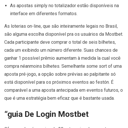
As apostas simply no totalizador estão disponíveis na
interface em diferentes formatos.
As loterias on-line, que são inteiramente legais no Brasil,
são alguma escolha disponível pra os usuários da Mostbet.
Cada participante deve comprar o total de seis bilhetes,
cada um exibindo um número diferente. Suas chances de
ganhar 1 possível prêmio aumentam à medida la cual você
compra néanmoins bilhetes. Semelhante some sort of uma
aposta pré-jogo, a opção sobre prévias ao palpitante só
está disponível para os próximos eventos ao festón. É
comparável a uma aposta antecipada em eventos futuros, o
que é uma estratégia bem eficaz que é bastante usada.
“guia De Login Mostbet