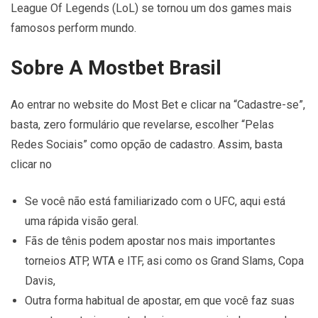
League Of Legends (LoL) se tornou um dos games mais
famosos perform mundo.
Sobre A Mostbet Brasil
Ao entrar no website do Most Bet e clicar na “Cadastre-se”,
basta, zero formulário que revelarse, escolher “Pelas
Redes Sociais” como opção de cadastro. Assim, basta
clicar no
Se você não está familiarizado com o UFC, aqui está
uma rápida visão geral.
Fãs de tênis podem apostar nos mais importantes
torneios ATP, WTA e ITF, asi como os Grand Slams, Copa
Davis,
Outra forma habitual de apostar, em que você faz suas