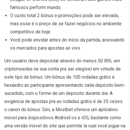
famosos perform mundo.
O custo total 2 bônus e promoções pode ser elevado,
mas esse é o preço de se fazer negócios no ambiente
competitivo de hoje.
Você pode envidar antes do início da partida, acessando
os mercados para apostas ao vivo.
Um usuário deve depositar através do menos 50 BRL em
criptomoedas na sua conta pra ser elegível em virtude de
este tipo de bônus. Um bônus de 100 rodadas grátis é
hexaedro ao participante apresentando cada depósito bem-
sucedido, com o forme de um depósito durante dia. A
exigência de apostas pra as rodadas grátis é de 35 vezes
o canon do bônus. Sim, a Mostbet oferece um aplicativo
móvel para dispositivos Android os e iOS, bastante como
uma versão móvel do site que permite la cual você jogue na