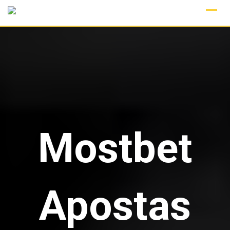
Skip
to
content
Mostbet
Apostas