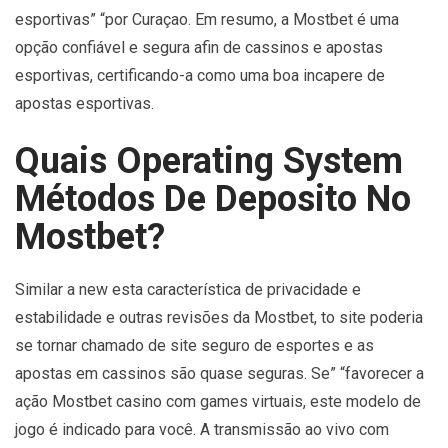
esportivas” “por Curaçao. Em resumo, a Mostbet é uma
opção confiável e segura afin de cassinos e apostas
esportivas, certificando-a como uma boa incapere de
apostas esportivas.
Quais Operating System
Métodos De Deposito No
Mostbet?
Similar a new esta característica de privacidade e
estabilidade e outras revisões da Mostbet, to site poderia
se tornar chamado de site seguro de esportes e as
apostas em cassinos são quase seguras. Se” “favorecer a
ação Mostbet casino com games virtuais, este modelo de
jogo é indicado para você. A transmissão ao vivo com