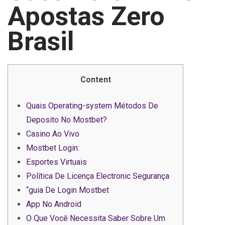
Apostas Zero
Brasil
Content
Quais Operating-system Métodos De
Deposito No Mostbet?
Casino Ao Vivo
Mostbet Login:
Esportes Virtuais
Política De Licença Electronic Segurança
“guia De Login Mostbet
App No Android
O Que Você Necessita Saber Sobre Um