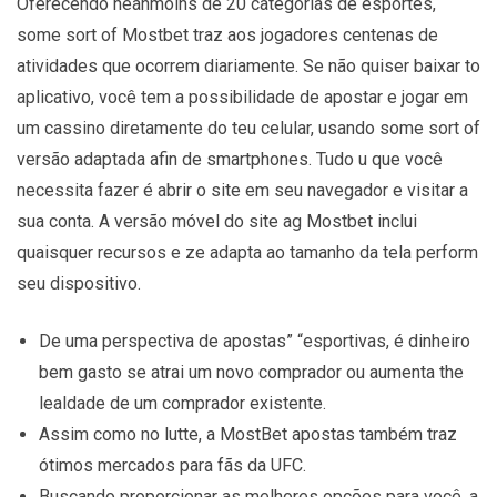
Oferecendo néanmoins de 20 categorias de esportes,
some sort of Mostbet traz aos jogadores centenas de
atividades que ocorrem diariamente. Se não quiser baixar to
aplicativo, você tem a possibilidade de apostar e jogar em
um cassino diretamente do teu celular, usando some sort of
versão adaptada afin de smartphones. Tudo u que você
necessita fazer é abrir o site em seu navegador e visitar a
sua conta. A versão móvel do site ag Mostbet inclui
quaisquer recursos e ze adapta ao tamanho da tela perform
seu dispositivo.
De uma perspectiva de apostas” “esportivas, é dinheiro
bem gasto se atrai um novo comprador ou aumenta the
lealdade de um comprador existente.
Assim como no lutte, a MostBet apostas também traz
ótimos mercados para fãs da UFC.
Buscando proporcionar as melhores opções para você, a