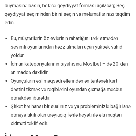
düyməsinə basın, beləcə qeydiyyat forması açılacaq; Beş
qeydiyyat seçimindən birini seçin və məlumatlarınızı təqdim
edin;
Bu, müştərilərin öz evlərinin rahatlığını tərk etmədən
sevimli oyunlarından həzz almaları üçün yüksək vahid
yoldur.
İdman kateqoriyalarının siyahısına Mostbet – də 20-dən
ən maddə daxildir.
Oyunçuların əsl məqsədi əllərindən ən təntənəli kart
dəstini tikmək və rəqiblərini oyundan çıxmağa məcbur
etməkdən ibarətdir.
Şirkət hər hansı bir sualınız və ya probleminizlə bağlı ianə
etməyə tikili olan ürəyiaçiq fəhlə heyəti ilə əla müştəri
xidməti təklif edir.