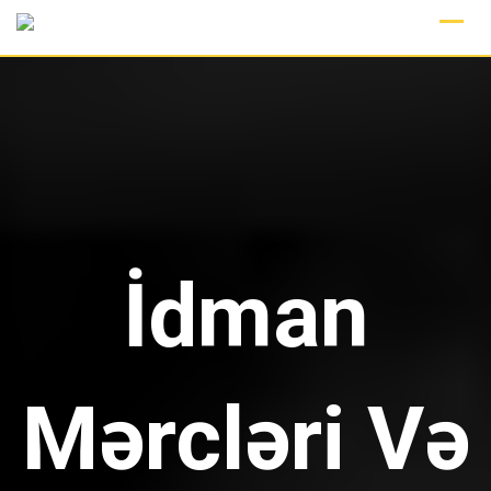
Skip
to
content
İdman
Mərcləri Və