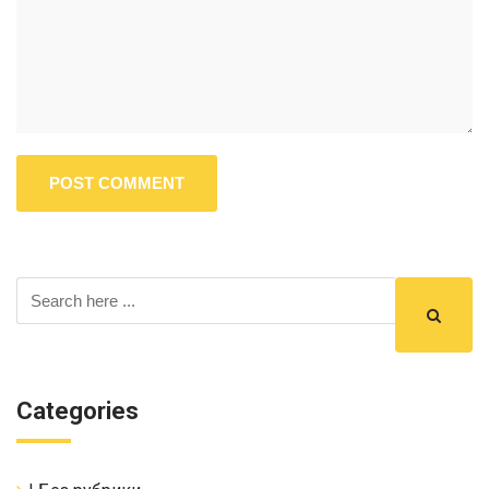
Categories