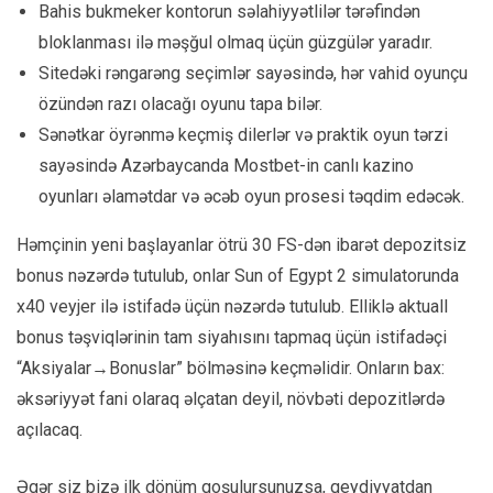
Bahis bukmeker kontorun səlahiyyətlilər tərəfindən
bloklanması ilə məşğul olmaq üçün güzgülər yaradır.
Sitedəki rəngarəng seçimlər sayəsində, hər vahid oyunçu
özündən razı olacağı oyunu tapa bilər.
Sənətkar öyrənmə keçmiş dilerlər və praktik oyun tərzi
sayəsində Azərbaycanda Mostbet-in canlı kazino
oyunları əlamətdar və əcəb oyun prosesi təqdim edəcək.
Həmçinin yeni başlayanlar ötrü 30 FS-dən ibarət depozitsiz
bonus nəzərdə tutulub, onlar Sun of Egypt 2 simulatorunda
x40 veyjer ilə istifadə üçün nəzərdə tutulub. Elliklə aktuall
bonus təşviqlərinin tam siyahısını tapmaq üçün istifadəçi
“Aksiyalar→Bonuslar” bölməsinə keçməlidir. Onların bax:
əksəriyyət fani olaraq əlçatan deyil, növbəti depozitlərdə
açılacaq.
Əgər siz bizə ilk dönüm qoşulursunuzsa, qeydiyyatdan