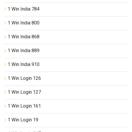
1 Win India 784
1 Win India 800
1 Win India 868
1 Win India 889
1 Win India 910
1 Win Login 126
1 Win Login 127
1 Win Login 161
1 Win Login 19