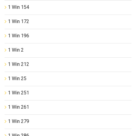
1 Win 154
1 Win 172
1 Win 196
1 Win 2
1 Win 212
1 Win 25
1 Win 251
1 Win 261
1 Win 279
1 Win 286