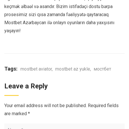
keçmək əlbəəl və asandır. Bizim istifadəçi dostu bərpa
prosesimiz sizi qısa zamanda fəaliyyətə qaytaracaq.
Mostbet Azərbaycan ilə onlayn oyunların daha yaxşısını
yaşayın!
Tags:
mostbet aviator
,
mostbet az yukle
,
мостбет
Leave a Reply
Your email address will not be published.
Required fields
are marked
*