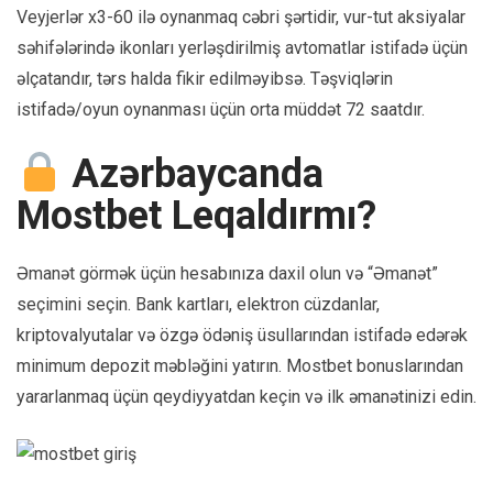
Veyjerlər x3-60 ilə oynanmaq cəbri şərtidir, vur-tut aksiyalar
səhifələrində ikonları yerləşdirilmiş avtomatlar istifadə üçün
əlçatandır, tərs halda fikir edilməyibsə. Təşviqlərin
istifadə/oyun oynanması üçün orta müddət 72 saatdır.
Azərbaycanda
Mostbet Leqaldırmı?
Əmanət görmək üçün hesabınıza daxil olun və “Əmanət”
seçimini seçin. Bank kartları, elektron cüzdanlar,
kriptovalyutalar və özgə ödəniş üsullarından istifadə edərək
minimum depozit məbləğini yatırın. Mostbet bonuslarından
yararlanmaq üçün qeydiyyatdan keçin və ilk əmanətinizi edin.