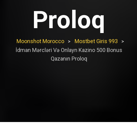
Proloq
Moonshot Morocco
Mostbet Giris 993
>
>
İdman Mərcləri Və Onlayn Kazino 500 Bonus
Qazanın Proloq