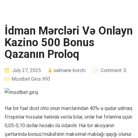
İdman Mərcləri Və Onlayn
Kazino 500 Bonus
Qazanın Proloq
July 27, 2025
salmane korchi
Comment: 0
Mostbet Giris 993
Hər bir fəal dost ötrü onun mərclərindən 40%-ə qədər udmaq
Frispinlər hissələr halında verilə bilər, onlar hər fırlanma üçün
0,05-0,10 dollar hesabı ilə ödənilir. Hər bir aksiyanın
şərtlərində bonus/mükafatın maksimal məbləği qayğı olunur.