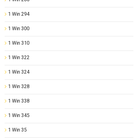
1 Win 294
1 Win 300
1 Win 310
1 Win 322
1 Win 324
1 Win 328
1 Win 338
1 Win 345
1 Win 35