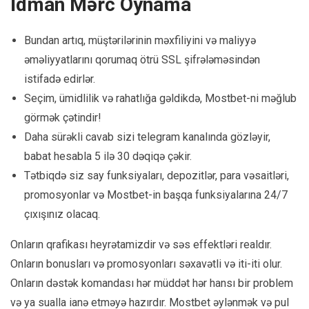
İdman Mərc Oynama
Bundan artıq, müştərilərinin məxfiliyini və maliyyə
əməliyyatlarını qorumaq ötrü SSL şifrələməsindən
istifadə edirlər.
Seçim, ümidlilik və rahatlığa gəldikdə, Mostbet-ni məğlub
görmək çətindir!
Daha sürəkli cavab sizi telegram kanalında gözləyir,
babat hesabla 5 ilə 30 dəqiqə çəkir.
Tətbiqdə siz say funksiyaları, depozitlər, para vəsaitləri,
promosyonlar və Mostbet-in başqa funksiyalarına 24/7
çıxışınız olacaq.
Onların qrafikası heyrətamizdir və səs effektləri realdır.
Onların bonusları və promosyonları səxavətli və iti-iti olur.
Onların dəstək komandası hər müddət hər hansı bir problem
və ya sualla ianə etməyə hazırdır. Mostbet əylənmək və pul