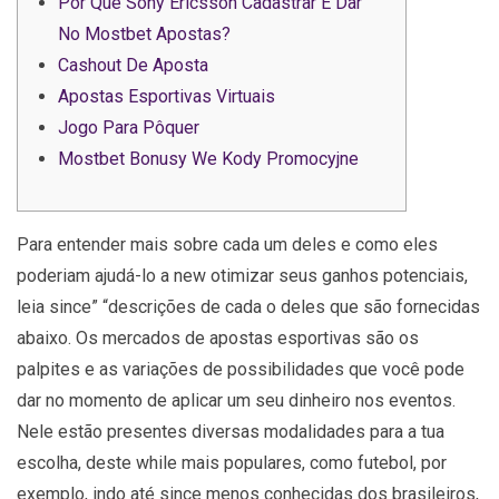
Por Que Sony Ericsson Cadastrar E Dar
No Mostbet Apostas?
Cashout De Aposta
Apostas Esportivas Virtuais
Jogo Para Pôquer
Mostbet Bonusy We Kody Promocyjne
Para entender mais sobre cada um deles e como eles
poderiam ajudá-lo a new otimizar seus ganhos potenciais,
leia since” “descrições de cada o deles que são fornecidas
abaixo. Os mercados de apostas esportivas são os
palpites e as variações de possibilidades que você pode
dar no momento de aplicar um seu dinheiro nos eventos.
Nele estão presentes diversas modalidades para a tua
escolha, deste while mais populares, como futebol, por
exemplo, indo até since menos conhecidas dos brasileiros,