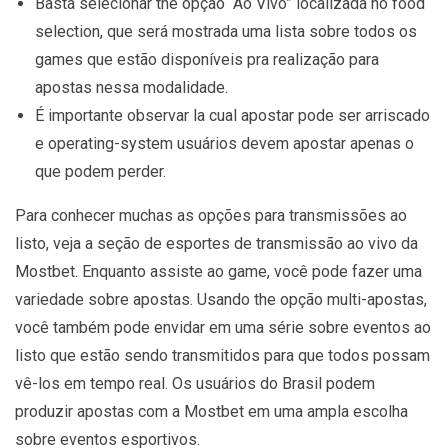
Basta selecionar the opção “Ao Vivo” localizada no food
selection, que será mostrada uma lista sobre todos os
games que estão disponíveis pra realização para
apostas nessa modalidade.
É importante observar la cual apostar pode ser arriscado
e operating-system usuários devem apostar apenas o
que podem perder.
Para conhecer muchas as opções para transmissões ao
listo, veja a seção de esportes de transmissão ao vivo da
Mostbet. Enquanto assiste ao game, você pode fazer uma
variedade sobre apostas. Usando the opção multi-apostas,
você também pode envidar em uma série sobre eventos ao
listo que estão sendo transmitidos para que todos possam
vê-los em tempo real. Os usuários do Brasil podem
produzir apostas com a Mostbet em uma ampla escolha
sobre eventos esportivos.