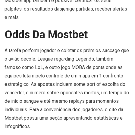
Mostbet app também é possível certificar os seus
palpites, os resultados dasjenige partidas, receber alertas
e mais.
Odds Da Mostbet
A tarefa perform jogador é coletar os prêmios saccage que
o avião decole. League regarding Legends, também
famoso como LoL, é outro jogo MOBA de ponta onde as
equipes lutam pelo controle de um mapa em 1 confronto
estratégico. As apostas incluem some sort of escolha do
vencedor, o número sobre oponentes mortos, um tempo do
de início sangue e até mesmo replays para momentos
individuais. Para a conveniência dos jogadores, o site da
Mostbet possui uma seção apresentando estatísticas e
infográficos.