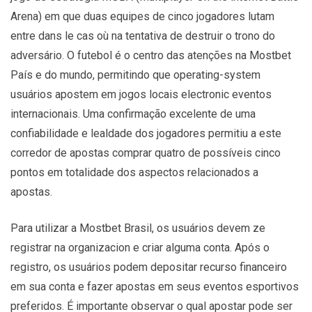
Arena) em que duas equipes de cinco jogadores lutam
entre dans le cas où na tentativa de destruir o trono do
adversário. O futebol é o centro das atenções na Mostbet
País e do mundo, permitindo que operating-system
usuários apostem em jogos locais electronic eventos
internacionais. Uma confirmação excelente de uma
confiabilidade e lealdade dos jogadores permitiu a este
corredor de apostas comprar quatro de possíveis cinco
pontos em totalidade dos aspectos relacionados a
apostas.
Para utilizar a Mostbet Brasil, os usuários devem ze
registrar na organizacion e criar alguma conta. Após o
registro, os usuários podem depositar recurso financeiro
em sua conta e fazer apostas em seus eventos esportivos
preferidos. É importante observar o qual apostar pode ser