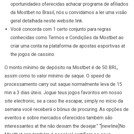
oportunidades oferecidas achacar programa de afiliados
da Mostbet no Brasil, nós u convidamos a ler uma visão
geral detalhada neste website link.
Você concorda com 1 certo conjunto para regras
conhecidas como Termos e Condições da Mostbet ao
criar uma conta na plataforma de apostas esportivas at
the jogos de cassino.
O monto mínimo de depósito na Mostbet é de 50 BRL,
assim como to valor mínimo de saque. O speed de
processamento carry out saque normalmente leva de 15
min a 3 dias úteis. Jogue teus jogos favoritos em nosso
site electronic, se a caso lhe escapar, simply no início da
semana você receberá o bônus de procuring. As opções de
eventos e sobre mercados oferecidos também são
interessantes at the não deixam the desejar.” “[newline]No