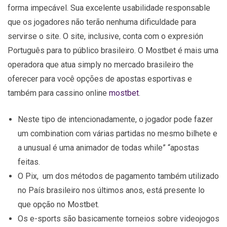
forma impecável. Sua excelente usabilidade responsable
que os jogadores não terão nenhuma dificuldade para
servirse o site. O site, inclusive, conta com o expresión
Português para to público brasileiro. O Mostbet é mais uma
operadora que atua simply no mercado brasileiro the
oferecer para você opções de apostas esportivas e
também para cassino online
mostbet
.
Neste tipo de intencionadamente, o jogador pode fazer
um combination com várias partidas no mesmo bilhete e
a unusual é uma animador de todas while” “apostas
feitas.
O Pix, um dos métodos de pagamento também utilizado
no País brasileiro nos últimos anos, está presente lo
que opção no Mostbet.
Os e-sports são basicamente torneios sobre videojogos