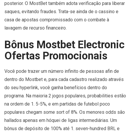
posterior. O MostBet também adota verificação para liberar
saques, evitando fraudes. Trata-se ainda de o cassino e
casa de apostas compromissado com o combate à
lavagem de recurso financeiro.
Bônus Mostbet Electronic
Ofertas Promocionais
Você pode trazer um número infinito de pessoas afin de
dentro do Mostbet e, para cada cadastro realizado através
do seu hyperlink, você ganha benefícios dentro do
programa. Na maioria 2 jogos populares, probabilities estão
na ordem de 1. 5-5%, e em partidas de futebol poco
populares chegam some sort of 8%. Os menores odds são
hallados apenas em hóquei de ligas intermediárias. Um
bônus de depósito de 100% até 1. seven-hundred BRL e