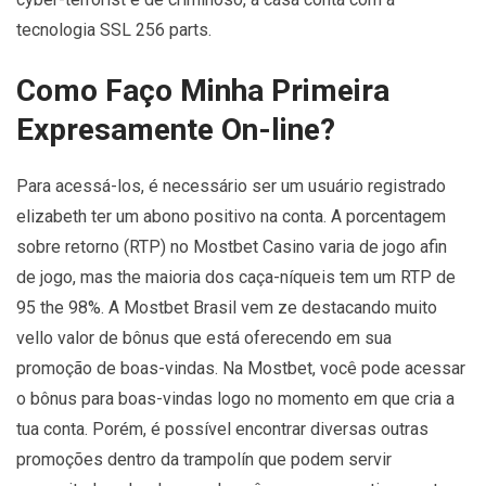
tecnologia SSL 256 parts.
Como Faço Minha Primeira
Expresamente On-line?
Para acessá-los, é necessário ser um usuário registrado
elizabeth ter um abono positivo na conta. A porcentagem
sobre retorno (RTP) no Mostbet Casino varia de jogo afin
de jogo, mas the maioria dos caça-níqueis tem um RTP de
95 the 98%. A Mostbet Brasil vem ze destacando muito
vello valor de bônus que está oferecendo em sua
promoção de boas-vindas. Na Mostbet, você pode acessar
o bônus para boas-vindas logo no momento em que cria a
tua conta. Porém, é possível encontrar diversas outras
promoções dentro da trampolín que podem servir