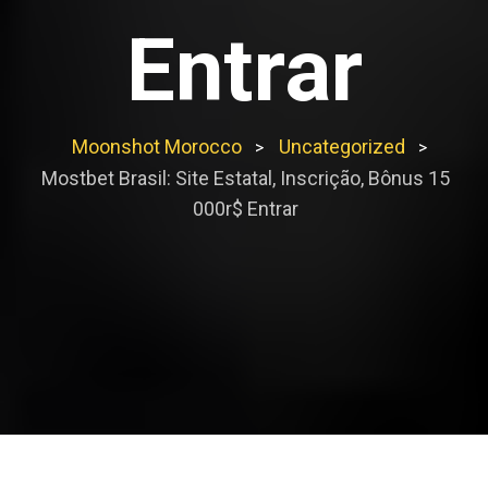
Entrar
Moonshot Morocco
Uncategorized
>
>
Mostbet Brasil: Site Estatal, Inscrição, Bônus 15
000r$ Entrar