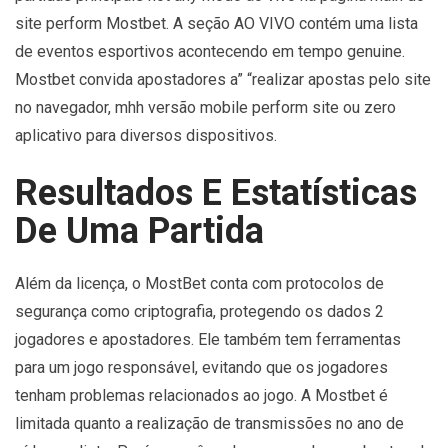
site perform Mostbet. A seção AO VIVO contém uma lista
de eventos esportivos acontecendo em tempo genuine.
Mostbet convida apostadores a” “realizar apostas pelo site
no navegador, mhh versão mobile perform site ou zero
aplicativo para diversos dispositivos.
Resultados E Estatísticas
De Uma Partida
Além da licença, o MostBet conta com protocolos de
segurança como criptografia, protegendo os dados 2
jogadores e apostadores. Ele também tem ferramentas
para um jogo responsável, evitando que os jogadores
tenham problemas relacionados ao jogo. A Mostbet é
limitada quanto a realização de transmissões no ano de