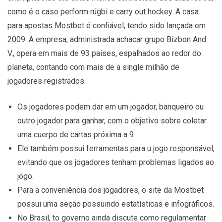
como é o caso perform rúgbi e carry out hockey. A casa
para apostas Mostbet é confiável, tendo sido lançada em
2009. A empresa, administrada achacar grupo Bizbon And.
V., opera em mais de 93 países, espalhados ao redor do
planeta, contando com mais de a single milhão de
jogadores registrados.
Os jogadores podem dar em um jogador, banqueiro ou
outro jogador para ganhar, com o objetivo sobre coletar
uma cuerpo de cartas próxima a 9.
Ele também possui ferramentas para u jogo responsável,
evitando que os jogadores tenham problemas ligados ao
jogo.
Para a conveniência dos jogadores, o site da Mostbet
possui uma seção possuindo estatísticas e infográficos.
No Brasil, to governo ainda discute como regulamentar