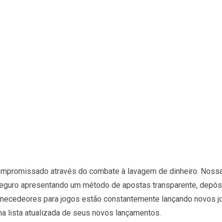
compromissado através do combate à lavagem de dinheiro. Noss
 seguro apresentando um método de apostas transparente, depós
ornecedeores para jogos estão constantemente lançando novos j
a lista atualizada de seus novos lançamentos.