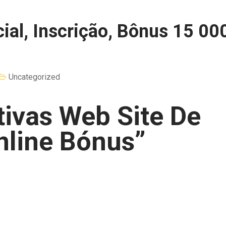
cial, Inscrição, Bônus 15 00
Uncategorized
ivas Web Site De
nline Bónus”