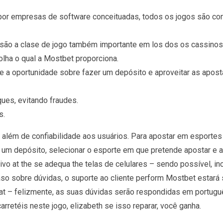
por empresas de software conceituadas, todos os jogos são co
 são a clase de jogo também importante em los dos os cassinos 
lha o qual a Mostbet proporciona.
e a oportunidade sobre fazer um depósito e aproveitar as apost
ues, evitando fraudes.
s.
 além de confiabilidade aos usuários. Para apostar em esportes
 um depósito, selecionar o esporte em que pretende apostar e a
o at the se adequa the telas de celulares – sendo possível, inc
caso sobre dúvidas, o suporte ao cliente perform Mostbet estará
chat – felizmente, as suas dúvidas serão respondidas em portug
rretéis neste jogo, elizabeth se isso reparar, você ganha.