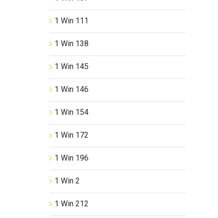
1 Win 111
1 Win 138
1 Win 145
1 Win 146
1 Win 154
1 Win 172
1 Win 196
1 Win 2
1 Win 212