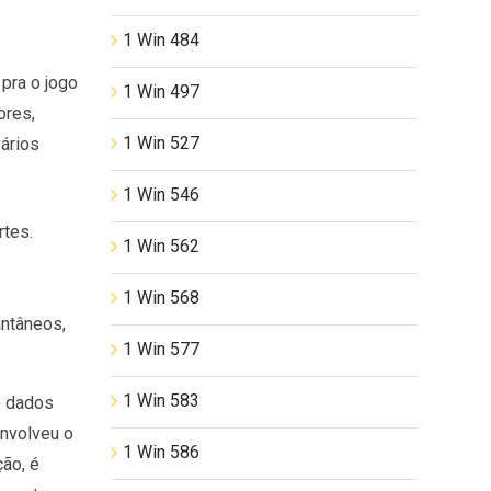
1 Win 484
pra o jogo
1 Win 497
ores,
1 Win 527
ários
1 Win 546
rtes.
1 Win 562
1 Win 568
antâneos,
1 Win 577
1 Win 583
e dados
envolveu o
1 Win 586
ão, é