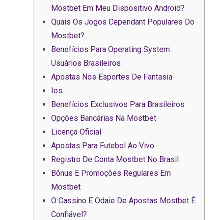
Mostbet Em Meu Dispositivo Android?
Quais Os Jogos Cependant Populares Do
Mostbet?
Benefícios Para Operating System
Usuários Brasileiros
Apostas Nos Esportes De Fantasia
Ios
Benefícios Exclusivos Para Brasileiros
Opções Bancárias Na Mostbet
Licença Oficial
Apostas Para Futebol Ao Vivo
Registro De Conta Mostbet No Brasil
Bônus E Promoções Regulares Em
Mostbet
O Cassino E Odaie De Apostas Mostbet É
Confiável?