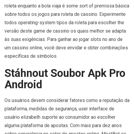
roleta enquanto a bola viaja é some sort of premissa básica
sobre todos os jogos para roleta de cassino. Experimente
todos operating-system tipos da roleta para escolher the
versão deste game de cassino os quais melhor se adapta
às suas exigências. Para ganhar ao jogar slots no ano de
um cassino online, você deve envidar e obter combinações
específicas de símbolos.
Stáhnout Soubor Apk Pro
Android
Os usuários devem considerar fatores como a reputação da
plataforma, medidas de segurança, user interface de
usuário elizabeth suporte ao consumidor ao escolher
alguma plataforma de apostas. Com mais para dez anos
sobre experiência no setor de apostas online, MostBet se