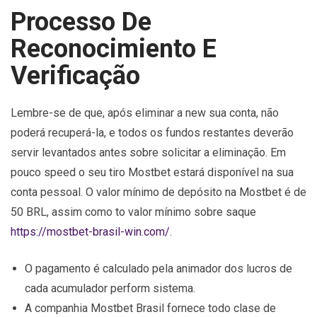
Processo De
Reconocimiento E
Verificação
Lembre-se de que, após eliminar a new sua conta, não
poderá recuperá-la, e todos os fundos restantes deverão
servir levantados antes sobre solicitar a eliminação. Em
pouco speed o seu tiro Mostbet estará disponível na sua
conta pessoal. O valor mínimo de depósito na Mostbet é de
50 BRL, assim como to valor mínimo sobre saque
https://mostbet-brasil-win.com/
.
O pagamento é calculado pela animador dos lucros de
cada acumulador perform sistema.
A companhia Mostbet Brasil fornece todo clase de