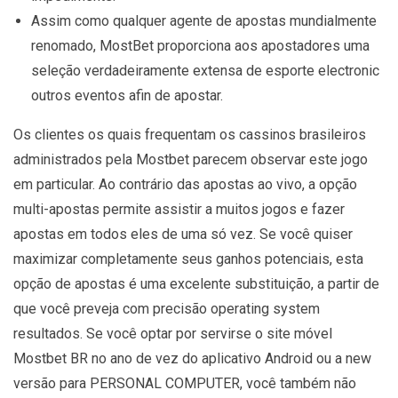
Assim como qualquer agente de apostas mundialmente
renomado, MostBet proporciona aos apostadores uma
seleção verdadeiramente extensa de esporte electronic
outros eventos afin de apostar.
Os clientes os quais frequentam os cassinos brasileiros
administrados pela Mostbet parecem observar este jogo
em particular. Ao contrário das apostas ao vivo, a opção
multi-apostas permite assistir a muitos jogos e fazer
apostas em todos eles de uma só vez. Se você quiser
maximizar completamente seus ganhos potenciais, esta
opção de apostas é uma excelente substituição, a partir de
que você preveja com precisão operating system
resultados. Se você optar por servirse o site móvel
Mostbet BR no ano de vez do aplicativo Android ou a new
versão para PERSONAL COMPUTER, você também não