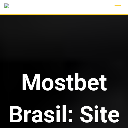
Skip
to
content
Mostbet
Brasil: Site