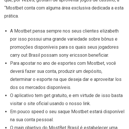
“Mostbet conta com alguma área exclusiva dedicada a esta
prática.
A Mostbet pensa sempre nos seus clientes elizabeth
por isso possui uma grande variedade sobre bônus e
promoções disponíveis para os quais seus jogadores
carry out Brasil possam sony ericsson beneficiar.
Para apostar no ano de esportes com Mostbet, você
deverá fazer sua conta, produzir um depósito,
determinar o esporte na que deseja dar e aproveitar los
dos os mercados disponíveis.
O aplicativo tem get gratuito, e em virtude de isso basta
visitar o site oficial usando o nosso link.
Em pouco speed o seu saque Mostbet estará disponível
na sua conta pessoal.
O main objetivo do MostBet Brasil é estabelecer uma