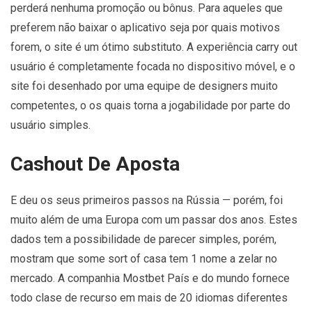
perderá nenhuma promoção ou bônus. Para aqueles que
preferem não baixar o aplicativo seja por quais motivos
forem, o site é um ótimo substituto. A experiência carry out
usuário é completamente focada no dispositivo móvel, e o
site foi desenhado por uma equipe de designers muito
competentes, o os quais torna a jogabilidade por parte do
usuário simples.
Cashout De Aposta
E deu os seus primeiros passos na Rússia — porém, foi
muito além de uma Europa com um passar dos anos. Estes
dados tem a possibilidade de parecer simples, porém,
mostram que some sort of casa tem 1 nome a zelar no
mercado. A companhia Mostbet País e do mundo fornece
todo clase de recurso em mais de 20 idiomas diferentes