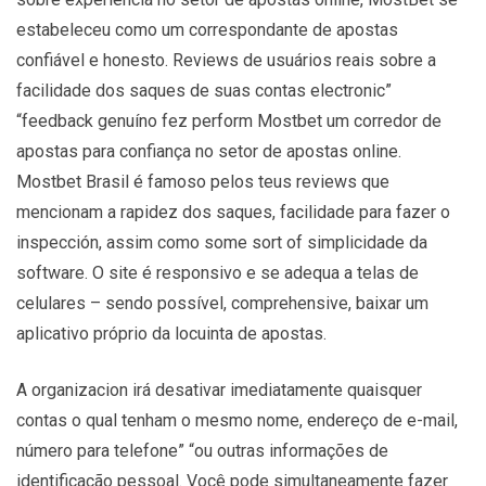
estabeleceu como um correspondante de apostas
confiável e honesto. Reviews de usuários reais sobre a
facilidade dos saques de suas contas electronic”
“feedback genuíno fez perform Mostbet um corredor de
apostas para confiança no setor de apostas online.
Mostbet Brasil é famoso pelos teus reviews que
mencionam a rapidez dos saques, facilidade para fazer o
inspección, assim como some sort of simplicidade da
software. O site é responsivo e se adequa a telas de
celulares – sendo possível, comprehensive, baixar um
aplicativo próprio da locuinta de apostas.
A organizacion irá desativar imediatamente quaisquer
contas o qual tenham o mesmo nome, endereço de e-mail,
número para telefone” “ou outras informações de
identificação pessoal. Você pode simultaneamente fazer