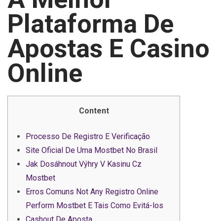
Plataforma De
Apostas E Casino
Online
Content
Processo De Registro E Verificação
Site Oficial De Uma Mostbet No Brasil
Jak Dosáhnout Výhry V Kasinu Cz
Mostbet
Erros Comuns Not Any Registro Online
Perform Mostbet E Tais Como Evitá-los
Cashout De Aposta