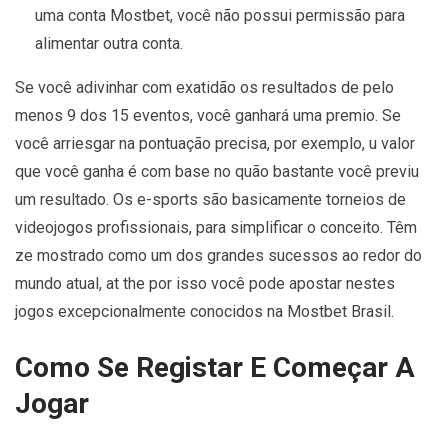
uma conta Mostbet, você não possui permissão para
alimentar outra conta.
Se você adivinhar com exatidão os resultados de pelo
menos 9 dos 15 eventos, você ganhará uma premio. Se
você arriesgar na pontuação precisa, por exemplo, u valor
que você ganha é com base no quão bastante você previu
um resultado. Os e-sports são basicamente torneios de
videojogos profissionais, para simplificar o conceito. Têm
ze mostrado como um dos grandes sucessos ao redor do
mundo atual, at the por isso você pode apostar nestes
jogos excepcionalmente conocidos na Mostbet Brasil.
Como Se Registar E Começar A
Jogar