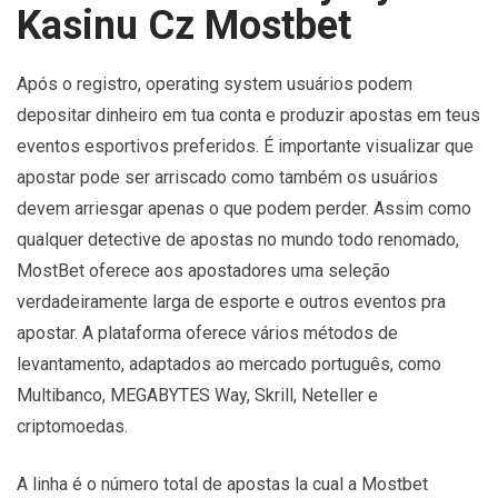
Kasinu Cz Mostbet
Após o registro, operating system usuários podem
depositar dinheiro em tua conta e produzir apostas em teus
eventos esportivos preferidos. É importante visualizar que
apostar pode ser arriscado como também os usuários
devem arriesgar apenas o que podem perder. Assim como
qualquer detective de apostas no mundo todo renomado,
MostBet oferece aos apostadores uma seleção
verdadeiramente larga de esporte e outros eventos pra
apostar. A plataforma oferece vários métodos de
levantamento, adaptados ao mercado português, como
Multibanco, MEGABYTES Way, Skrill, Neteller e
criptomoedas.
A linha é o número total de apostas la cual a Mostbet