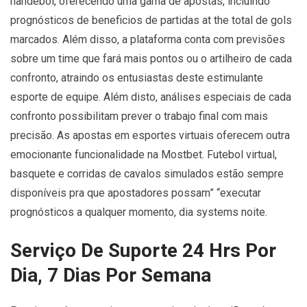
handebol, oferecendo uma gama de apostas, incluindo
prognósticos de beneficios de partidas at the total de gols
marcados. Além disso, a plataforma conta com previsões
sobre um time que fará mais pontos ou o artilheiro de cada
confronto, atraindo os entusiastas deste estimulante
esporte de equipe. Além disto, análises especiais de cada
confronto possibilitam prever o trabajo final com mais
precisão. As apostas em esportes virtuais oferecem outra
emocionante funcionalidade na Mostbet. Futebol virtual,
basquete e corridas de cavalos simulados estão sempre
disponíveis pra que apostadores possam” “executar
prognósticos a qualquer momento, dia systems noite.
Serviço De Suporte 24 Hrs Por
Dia, 7 Dias Por Semana