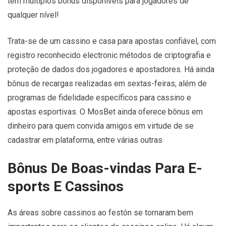
têm múltiplos bónus disponíveis para jogadores de
qualquer nível!
Trata-se de um cassino e casa para apostas confiável, com
registro reconhecido electronic métodos de criptografia e
proteção de dados dos jogadores e apostadores. Há ainda
bônus de recargas realizadas em sextas-feiras, além de
programas de fidelidade específicos para cassino e
apostas esportivas. O MosBet ainda oferece bônus em
dinheiro para quem convida amigos em virtude de se
cadastrar em plataforma, entre várias outras
Bônus De Boas-vindas Para E-
sports E Cassinos
As áreas sobre cassinos ao festón se tornaram bem