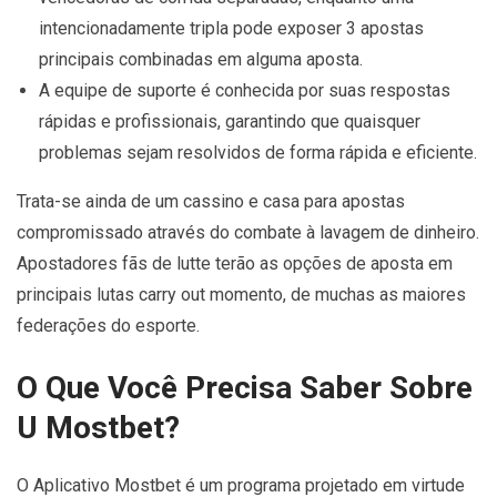
intencionadamente tripla pode exposer 3 apostas
principais combinadas em alguma aposta.
A equipe de suporte é conhecida por suas respostas
rápidas e profissionais, garantindo que quaisquer
problemas sejam resolvidos de forma rápida e eficiente.
Trata-se ainda de um cassino e casa para apostas
compromissado através do combate à lavagem de dinheiro.
Apostadores fãs de lutte terão as opções de aposta em
principais lutas carry out momento, de muchas as maiores
federações do esporte.
O Que Você Precisa Saber Sobre
U Mostbet?
O Aplicativo Mostbet é um programa projetado em virtude