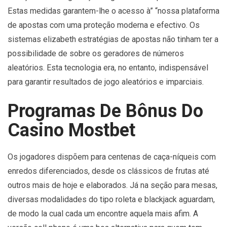
Estas medidas garantem-lhe o acesso à” “nossa plataforma
de apostas com uma proteção moderna e efectivo. Os
sistemas elizabeth estratégias de apostas não tinham ter a
possibilidade de sobre os geradores de números
aleatórios. Esta tecnologia era, no entanto, indispensável
para garantir resultados de jogo aleatórios e imparciais.
Programas De Bônus Do
Casino Mostbet
Os jogadores dispõem para centenas de caça-níqueis com
enredos diferenciados, desde os clássicos de frutas até
outros mais de hoje e elaborados. Já na seção para mesas,
diversas modalidades do tipo roleta e blackjack aguardam,
de modo la cual cada um encontre aquela mais afim. A