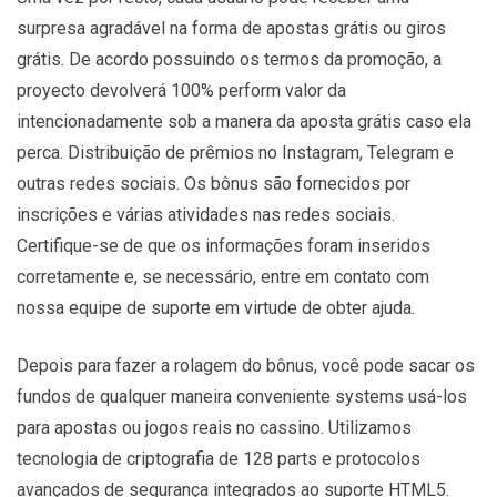
surpresa agradável na forma de apostas grátis ou giros
grátis. De acordo possuindo os termos da promoção, a
proyecto devolverá 100% perform valor da
intencionadamente sob a manera da aposta grátis caso ela
perca. Distribuição de prêmios no Instagram, Telegram e
outras redes sociais. Os bônus são fornecidos por
inscrições e várias atividades nas redes sociais.
Certifique-se de que os informações foram inseridos
corretamente e, se necessário, entre em contato com
nossa equipe de suporte em virtude de obter ajuda.
Depois para fazer a rolagem do bônus, você pode sacar os
fundos de qualquer maneira conveniente systems usá-los
para apostas ou jogos reais no cassino. Utilizamos
tecnologia de criptografia de 128 parts e protocolos
avançados de segurança integrados ao suporte HTML5.