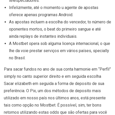
telespectadores.
Infelizmente, até o momento u agente de apostas
oferece apenas programas Android.
As apostas incluem a escolha do vencedor, to número de
oponentes mortos, o beat do primeiro sangue e até
ainda replays de instantes individuais.
A Mostbet opera sob alguma licença internacional, o que
lhe da voie prestar serviços em vários países, specially
no Brasil.
Para sacar fundos no ano de sua conta harmonie em “Perfil”
simply no canto superior direito e em seguida escolha
Sacar elizabeth em seguida a forma de deposito de sua
preferência. O Pix, um dos métodos de deposito mais
utilizado em nosso país nos últimos anos, está presente
tais como opção no Mostbet. É possível, sim, ter bons
retornos utilizando estas odds que são ofertas para você