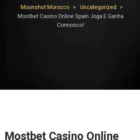
Moonshot Morocco
Uncategorized
>
>
Mostbet Casino Online Spain Joga E Ganha
Connosco!
Mostbet Casino Online