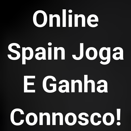
Online
Spain Joga
E Ganha
Connosco!