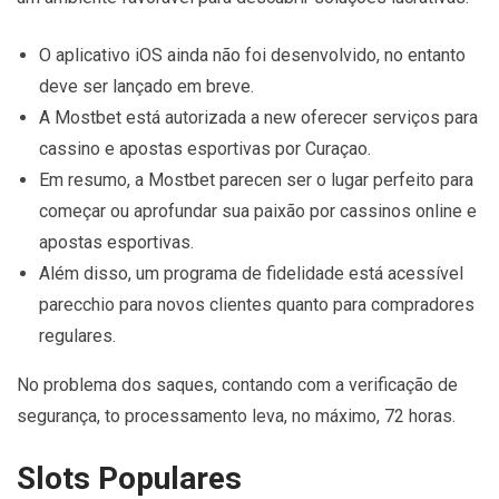
O aplicativo iOS ainda não foi desenvolvido, no entanto
deve ser lançado em breve.
A Mostbet está autorizada a new oferecer serviços para
cassino e apostas esportivas por Curaçao.
Em resumo, a Mostbet parecen ser o lugar perfeito para
começar ou aprofundar sua paixão por cassinos online e
apostas esportivas.
Além disso, um programa de fidelidade está acessível
parecchio para novos clientes quanto para compradores
regulares.
No problema dos saques, contando com a verificação de
segurança, to processamento leva, no máximo, 72 horas.
Slots Populares