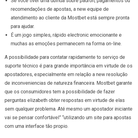
Se você tiver uma dúvida sobre padrón, pagamentos ou
recomendações de apostas, a new equipe de
atendimento ao cliente da Mostbet está sempre pronta
para ajudar.
É um jogo simples, rápido electronic emocionante e
muchas as emoções permanecem na forma on-line.
A possibilidade para contatar rapidamente to serviço de
suporte técnico é para grande importância em virtude de os
apostadores, especialmente em relação a new resolução
de inconveniencias de natureza financeira. Mostbet garante
que os consumidores tem a possibilidade de fazer
perguntas elizabeth obter respostas em virtude de elas
sem qualquer problema. Até mesmo um apostador iniciante
vai se pensar confortável” “utilizando um site para apostas
com uma interface tão propio.