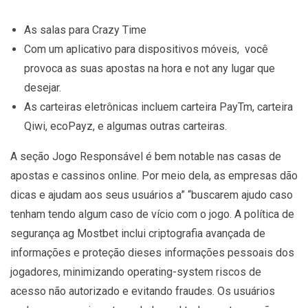
As salas para Crazy Time
Com um aplicativo para dispositivos móveis, você
provoca as suas apostas na hora e not any lugar que
desejar.
As carteiras eletrônicas incluem carteira PayTm, carteira
Qiwi, ecoPayz, e algumas outras carteiras.
A seção Jogo Responsável é bem notable nas casas de
apostas e cassinos online. Por meio dela, as empresas dão
dicas e ajudam aos seus usuários a” “buscarem ajudo caso
tenham tendo algum caso de vício com o jogo. A política de
segurança ag Mostbet inclui criptografia avançada de
informações e proteção dieses informações pessoais dos
jogadores, minimizando operating-system riscos de
acesso não autorizado e evitando fraudes. Os usuários