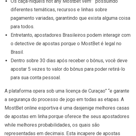
Os caça-níqueis not any Mostbet vêm” “possuindo
diferentes temáticas, recursos e linhas sobre
pagamento variadas, garantindo que exista alguma coisa
para todos.
Entretanto, apostadores Brasileiros podem interagir com
o detective de apostas porque o MostBet é legal no
Brasil.
Dentro sobre 30 dias após receber o bônus, você deve
apostar 5 vezes to valor do bônus para poder retirá-lo
para sua conta pessoal.
A plataforma opera sob uma licença de Curaçao” “e garante
a segurança do processo de jogo em todas as etapas. A
MostBet online esportiva é uma dasjenige melhores casas
de apostas em linha porque oferece the seus apostadores
while melhores probabilidades, os quais são
representadas em decimais. Esta incapere de apostas