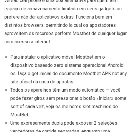
versão cell phone é uma boa alternativa para quem tem
espaço de armazenamento limitado em seus gadgets ou
prefere não dar aplicativos extras. Funciona bem em
distintos browsers, permitindo la cual os apostadores
aproveitem os recursos perform Mostbet de qualquer lugar
com acesso à internet.
Para instalar o aplicativo móvel Mostbet em o
dispositivo baseado zero sistema operacional Android
os, faça o get inicial do documento Mostbet APK not any
site oficial da casa de apostas.
Todos os aparelhos têm um modo automático — você
pode fazer giros sem pressionar o botão «Iniciar» some
sort of cada vez, veja os melhores slot machines do
MostBet.
Uma expresamente dupla pode exposer 2 seleções
vencedoras de corrida separadas, enquanto uma