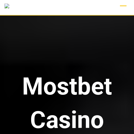
Skip
to
content
Mostbet
Casino