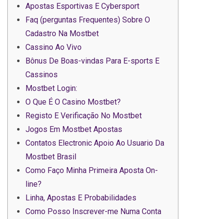
Apostas Esportivas E Cybersport
Faq (perguntas Frequentes) Sobre O
Cadastro Na Mostbet
Cassino Ao Vivo
Bônus De Boas-vindas Para E-sports E
Cassinos
Mostbet Login:
O Que É O Casino Mostbet?
Registo E Verificação No Mostbet
Jogos Em Mostbet Apostas
Contatos Electronic Apoio Ao Usuario Da
Mostbet Brasil
Como Faço Minha Primeira Aposta On-
line?
Linha, Apostas E Probabilidades
Como Posso Inscrever-me Numa Conta