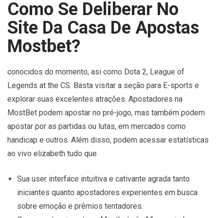
Como Se Deliberar No
Site Da Casa De Apostas
Mostbet?
conocidos do momento, asi como Dota 2, League of
Legends at the CS. Basta visitar a seção para E-sports e
explorar suas excelentes atrações. Apostadores na
MostBet podem apostar no pré-jogo, mas também podem
apostar por as partidas ou lutas, em mercados como
handicap e outros. Além disso, podem acessar estatísticas
ao vivo elizabeth tudo que
Sua user interface intuitiva e cativante agrada tanto
iniciantes quanto apostadores experientes em busca
sobre emoção e prêmios tentadores.