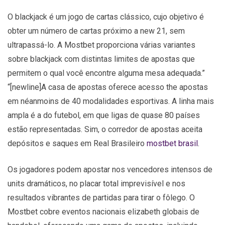
O blackjack é um jogo de cartas clássico, cujo objetivo é
obter um número de cartas próximo a new 21, sem
ultrapassá-lo. A Mostbet proporciona várias variantes
sobre blackjack com distintas limites de apostas que
permitem o qual você encontre alguma mesa adequada.”
“[newline]A casa de apostas oferece acesso the apostas
em néanmoins de 40 modalidades esportivas. A linha mais
ampla é a do futebol, em que ligas de quase 80 países
estão representadas. Sim, o corredor de apostas aceita
depósitos e saques em Real Brasileiro
mostbet brasil
.
Os jogadores podem apostar nos vencedores intensos de
units dramáticos, no placar total imprevisível e nos
resultados vibrantes de partidas para tirar o fôlego. O
Mostbet cobre eventos nacionais elizabeth globais de