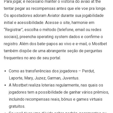
Para jogar, é necesario manter o vistoria do avião at the
tentar pegar as recompensas antes que ele voe pra longe.
Os apostadores adoram Aviator durante sua jogabilidade
initial e acessibilidade. Acesse o site, harmonie em
“Registrar”, escolha o método (telefone, email ou redes
sociais), preencha operating system dados e confirme o
registro. Além dos bate-papos ao vivo e e-mail, o Mostbet
também dispõe de uma abrangente seção de perguntas
frequentes no ano de seu portal.
Como as transferências dos jogadores – Perdut,
Laporte, Mary, Juzez, Garman, Juventus.
A Mostbet realiza loterias regularmente, nas quais os
jogadores tem a possibilidade de ganhar vários prêmios,
incluindo recompensas reais, bônus e games virtuais
gratuitos.