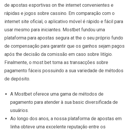
de apostas esportivas on the internet convenientes e
rápidas e jogos sobre cassino. Em comparação com o
internet site oficial, o aplicativo móvel é rápido e fácil para
usar mesmo para iniciantes. Mostbet fundou uma
plataforma para apostas segura at the o seu próprio fundo
de compensação para garantir que os ganhos sejam pagos
após the decisão da comissão em caso sobre litígio.
Finalmente, o most bet torna as transacções sobre
pagamento fáceis possuindo a sua variedade de métodos
de depósito.
A Mostbet oferece uma gama de métodos de
pagamento para atender à sua basic diversificada de
usuários.
Ao longo dos anos, a nossa plataforma de apostas em
linha obteve uma excelente reputação entre os