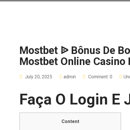
Mostbet ᐉ Bônus De Bo
Mostbet Online Casino 
July 20, 2025
admin
Comment: 0
Un
Faça O Login E 
Content