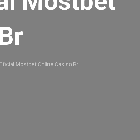
al Mostbet
Br
icial Mostbet Online Casino Br