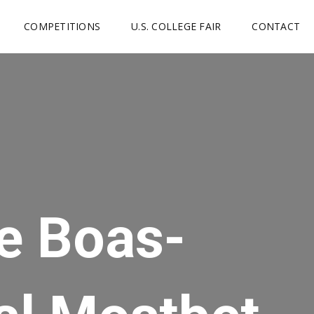
COMPETITIONS
U.S. COLLEGE FAIR
CONTACT
e Boas-