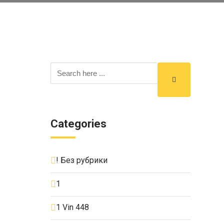
Categories
! Без рубрики
1
1 Vin 448