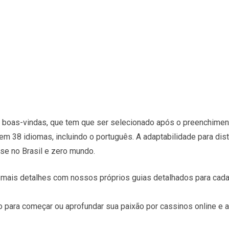
 boas-vindas, que tem que ser selecionado após o preenchimen
em 38 idiomas, incluindo o português. A adaptabilidade para dist
se no Brasil e zero mundo.
ais detalhes com nossos próprios guias detalhados para cada 
 para começar ou aprofundar sua paixão por cassinos online e 