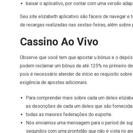
baixar o aplicativo, por contar com uma versão adap
Seu site elizabeth aplicativo são fáceis de navegar 
de recargas realizadas nas sextas-feiras, além sobre
Cassino Ao Vivo
Observe que você tem que apostar u bônus e o depósit
podem reclamar um bônus de até 125% no primeiro depó
pois é necessário atender de início ao requisito sob
exigência de apostas adicionais.
Para comprender mais sobre cada um deles elizabet
as descrições de cada um deles que são fornecidas
todas as maiores federações do esporte.
Nós enviamos uma mensagem para o period de supo
segundos com uma prontidão que não é vista no ano