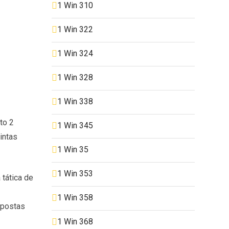
1 Win 310
1 Win 322
1 Win 324
1 Win 328
1 Win 338
to 2
1 Win 345
intas
1 Win 35
1 Win 353
tática de
1 Win 358
apostas
1 Win 368