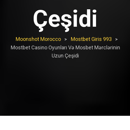
Çeşidi
Moonshot Morocco
Mostbet Giris 993
>
>
Mostbet Casino Oyunları Və Mosbet Mərclərinin
Uzun Çeşidi