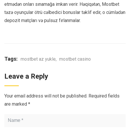
etmədən onları sınamağa imkan verir. Həqiqətən, Mostbet
təzə oyunçular ötrü cəlbedici bonuslar təklif edir, o cümlədən
depozit matçları və pulsuz fırlanmalar.
Tags:
mostbet az yukle
,
mostbet casino
Leave a Reply
Your email address will not be published.
Required fields
are marked
*