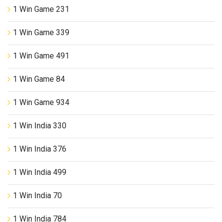
1 Win Game 231
1 Win Game 339
1 Win Game 491
1 Win Game 84
1 Win Game 934
1 Win India 330
1 Win India 376
1 Win India 499
1 Win India 70
1 Win India 784