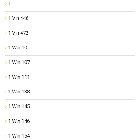
1
1 Vin 448
1 Vin 472
1 Win 10
1 Win 107
1 Win 111
1 Win 138
1 Win 145
1 Win 146
1 Win 154