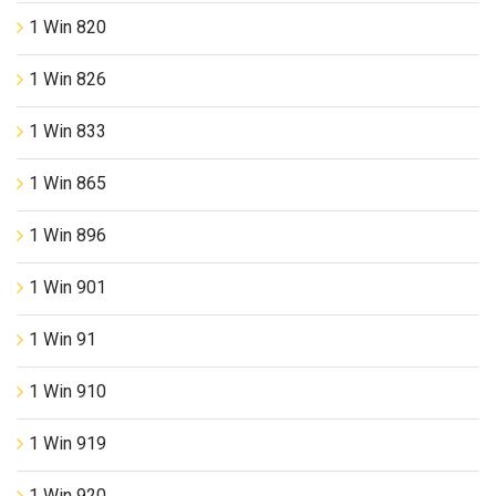
1 Win 820
1 Win 826
1 Win 833
1 Win 865
1 Win 896
1 Win 901
1 Win 91
1 Win 910
1 Win 919
1 Win 920