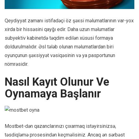
Qeydiyyat zamanı istifadəçi öz şəxsi məlumatlarının var-yox
xirda bir hissəsini qayğı edir. Daha uzun məlumatlar
subyektiv kabinetdə təqdim edilən xüsusi formaya
doldurulmalıdır. Əsl tələb olunan məlumatlardan biri
oyunçunun şəxsiyyət vəsiqəsinin və ya pasportunun
nömrəsidir.
Nasıl Kayıt Olunur Ve
Oynamaya Başlanır
Mostbet-dən qazanclarınızı çıxarmaq istəyirsinizsə,
təsdiqləmə prosesindən keçməlisiniz. Ancaq ən sərbəst