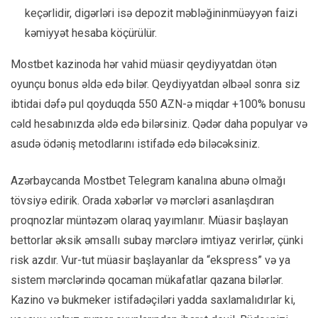
keçərlidir, digərləri isə depozit məbləğininmüəyyən faizi
kəmiyyət hesaba köçürülür.
Mostbet kazinoda hər vahid müasir qeydiyyatdan ötən
oyunçu bonus əldə edə bilər. Qeydiyyatdan əlbəəl sonra siz
ibtidai dəfə pul qoyduqda 550 AZN-ə miqdar +100% bonusu
cəld hesabınızda əldə edə bilərsiniz. Qədər daha populyar və
asudə ödəniş metodlarını istifadə edə biləcəksiniz.
Azərbaycanda Mostbet Telegram kanalına abunə olmağı
tövsiyə edirik. Orada xəbərlər və mərcləri asanlaşdıran
proqnozlar müntəzəm olaraq yayımlanır. Müasir başlayan
bettorlar əksik əmsallı subay mərclərə imtiyaz verirlər, çünki
risk azdır. Vur-tut müasir başlayanlar da “ekspress” və ya
sistem mərclərində qocaman mükafatlar qazana bilərlər.
Kazino və bukmeker istifadəçiləri yadda saxlamalıdırlar ki,