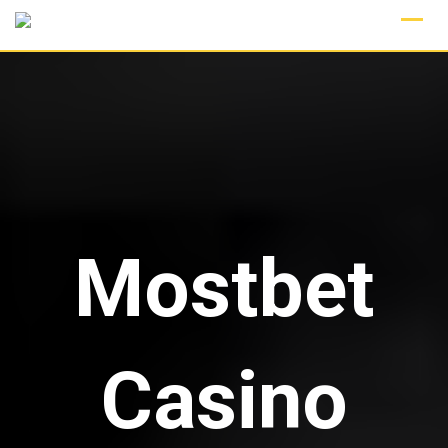
Skip
to
content
Mostbet
Casino