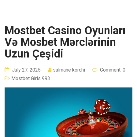
Mostbet Casino Oyunları
Və Mosbet Mərclərinin
Uzun Çeşidi
July 27, 2025
salmane korchi
Comment: 0
Mostbet Giris 993