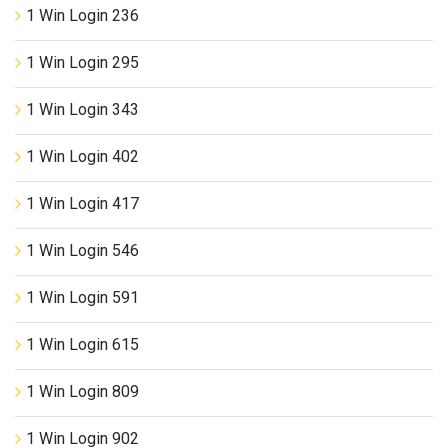
1 Win Login 236
1 Win Login 295
1 Win Login 343
1 Win Login 402
1 Win Login 417
1 Win Login 546
1 Win Login 591
1 Win Login 615
1 Win Login 809
1 Win Login 902