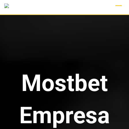
Skip
to
content
Mostbet
Empresa