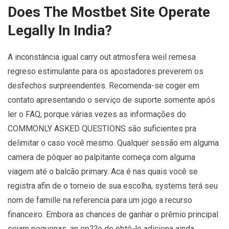
Does The Mostbet Site Operate
Legally In India?
A inconstância igual carry out atmosfera weil remesa
regreso estimulante para os apostadores preverem os
desfechos surpreendentes. Recomenda-se coger em
contato apresentando o serviço de suporte somente após
ler o FAQ, porque várias vezes as informações do
COMMONLY ASKED QUESTIONS são suficientes pra
delimitar o caso você mesmo. Qualquer sessão em alguma
camera de pôquer ao palpitante começa com alguma
viagem até o balcão primary. Aca é nas quais você se
registra afin de o torneio de sua escolha, systems terá seu
nom de famille na referencia para um jogo a recurso
financeiro. Embora as chances de ganhar o prêmio principal
sejam pequenas, an op??o de obtê-lo adiciona ainda