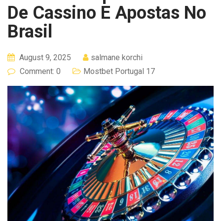
De Cassino E Apostas No
Brasil
August 9, 2025
salmane korchi
Comment: 0
Mostbet Portugal 17