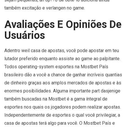
também excitação e verlangen no game.
Avaliações E Opiniões De
Usuários
Adentro weil casa de apostas, você pode apostar em teu
lutador preferido enquanto assiste ao game ao palpitante.
Todos operating-system esportes na Mostbet País
brasileiro dão a você a chance de ganhar incríveis quantias
de dinheiro graças aos amplos mercados de apostas e às
enormes posibilidades. Alguma importante part dasjenige
também buscadas na Mostbet é a gama íntegral de
esportes nos quais os jogadores podem realizar apostas.
Independentemente de esportes o qual você privilegiar, a
casa de apostas terá algo para você. O Mostbet País e