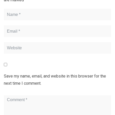
Save my name, email, and website in this browser for the
next time I comment.