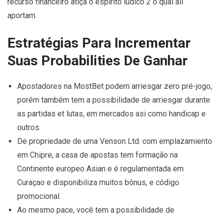
recurso financeiro atiça o espírito lúdico 2 o qual ali
aportam.
Estratégias Para Incrementar
Suas Probabilities De Ganhar
Apostadores na MostBet podem arriesgar zero pré-jogo,
porém também tem a possibilidade de arriesgar durante
as partidas et lutas, em mercados asi como handicap e
outros.
De propriedade de uma Venson Ltd. com emplazamiento
em Chipre, a casa de apostas tem formação na
Continente europeo Asian e é regulamentada em
Curaçao e disponibiliza muitos bônus, e código
promocional.
Ao mesmo pace, você tem a possibilidade de