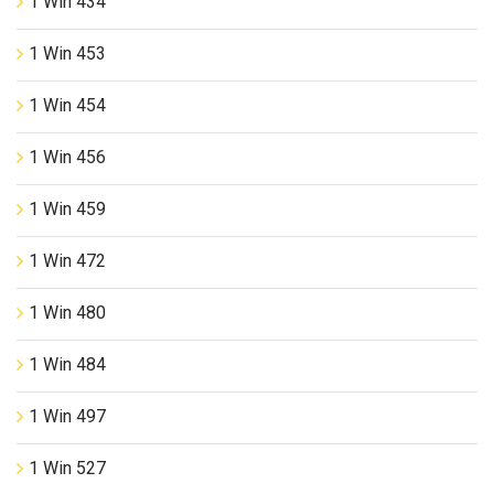
1 Win 434
1 Win 453
1 Win 454
1 Win 456
1 Win 459
1 Win 472
1 Win 480
1 Win 484
1 Win 497
1 Win 527