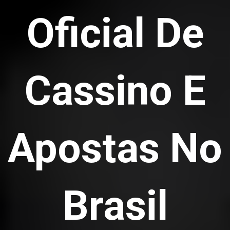
Oficial De
Cassino E
Apostas No
Brasil