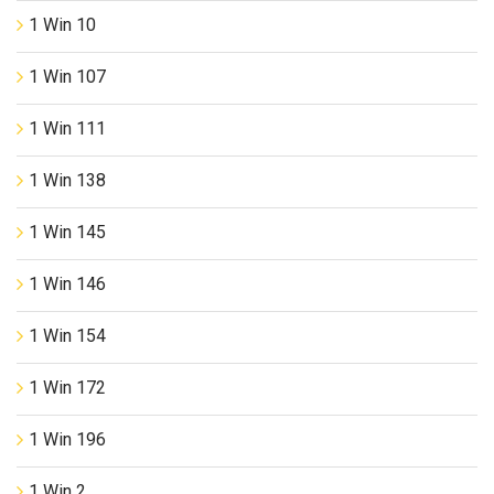
1 Win 10
1 Win 107
1 Win 111
1 Win 138
1 Win 145
1 Win 146
1 Win 154
1 Win 172
1 Win 196
1 Win 2