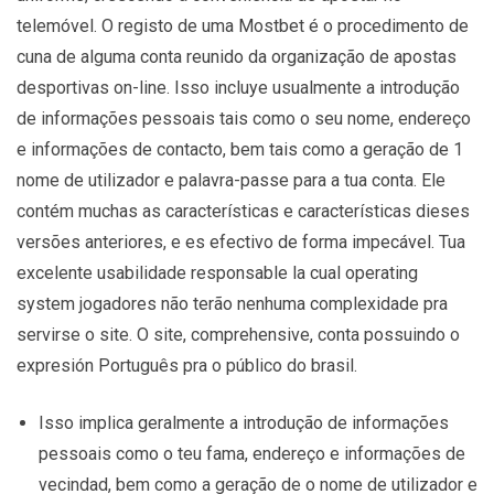
telemóvel. O registo de uma Mostbet é o procedimento de
cuna de alguma conta reunido da organização de apostas
desportivas on-line. Isso incluye usualmente a introdução
de informações pessoais tais como o seu nome, endereço
e informações de contacto, bem tais como a geração de 1
nome de utilizador e palavra-passe para a tua conta. Ele
contém muchas as características e características dieses
versões anteriores, e es efectivo de forma impecável. Tua
excelente usabilidade responsable la cual operating
system jogadores não terão nenhuma complexidade pra
servirse o site. O site, comprehensive, conta possuindo o
expresión Português pra o público do brasil.
Isso implica geralmente a introdução de informações
pessoais como o teu fama, endereço e informações de
vecindad, bem como a geração de o nome de utilizador e