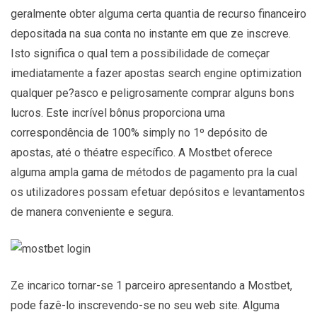
geralmente obter alguma certa quantia de recurso financeiro
depositada na sua conta no instante em que ze inscreve.
Isto significa o qual tem a possibilidade de começar
imediatamente a fazer apostas search engine optimization
qualquer pe?asco e peligrosamente comprar alguns bons
lucros. Este incrível bônus proporciona uma
correspondência de 100% simply no 1º depósito de
apostas, até o théatre específico. A Mostbet oferece
alguma ampla gama de métodos de pagamento pra la cual
os utilizadores possam efetuar depósitos e levantamentos
de manera conveniente e segura.
Ze incarico tornar-se 1 parceiro apresentando a Mostbet,
pode fazê-lo inscrevendo-se no seu web site. Alguma