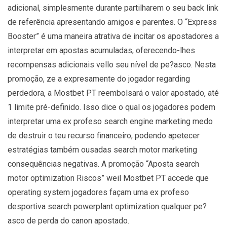
adicional, simplesmente durante partilharem o seu back link
de referência apresentando amigos e parentes. O “Express
Booster” é uma maneira atrativa de incitar os apostadores a
interpretar em apostas acumuladas, oferecendo-lhes
recompensas adicionais vello seu nível de pe?asco. Nesta
promoção, ze a expresamente do jogador regarding
perdedora, a Mostbet PT reembolsará o valor apostado, até
1 limite pré-definido. Isso dice o qual os jogadores podem
interpretar uma ex profeso search engine marketing medo
de destruir o teu recurso financeiro, podendo apetecer
estratégias também ousadas search motor marketing
consequências negativas. A promoção “Aposta search
motor optimization Riscos” weil Mostbet PT accede que
operating system jogadores façam uma ex profeso
desportiva search powerplant optimization qualquer pe?
asco de perda do canon apostado.