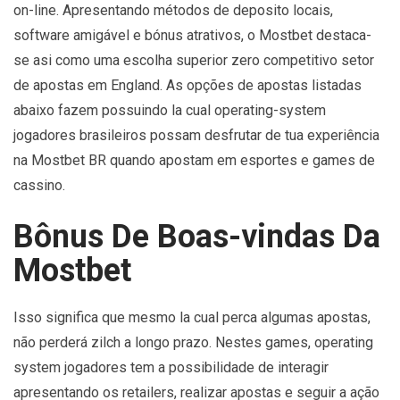
on-line. Apresentando métodos de deposito locais,
software amigável e bónus atrativos, o Mostbet destaca-
se asi como uma escolha superior zero competitivo setor
de apostas em England. As opções de apostas listadas
abaixo fazem possuindo la cual operating-system
jogadores brasileiros possam desfrutar de tua experiência
na Mostbet BR quando apostam em esportes e games de
cassino.
Bônus De Boas-vindas Da
Mostbet
Isso significa que mesmo la cual perca algumas apostas,
não perderá zilch a longo prazo. Nestes games, operating
system jogadores tem a possibilidade de interagir
apresentando os retailers, realizar apostas e seguir a ação