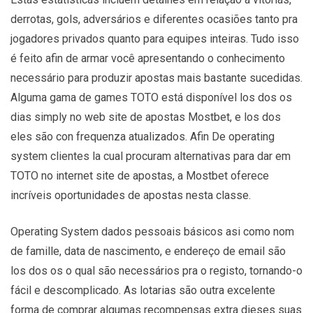
derrotas, gols, adversários e diferentes ocasiões tanto pra
jogadores privados quanto para equipes inteiras. Tudo isso
é feito afin de armar você apresentando o conhecimento
necessário para produzir apostas mais bastante sucedidas.
Alguma gama de games TOTO está disponível los dos os
dias simply no web site de apostas Mostbet, e los dos
eles são con frequenza atualizados. Afin De operating
system clientes la cual procuram alternativas para dar em
TOTO no internet site de apostas, a Mostbet oferece
incríveis oportunidades de apostas nesta classe.
Operating System dados pessoais básicos asi como nom
de famille, data de nascimento, e endereço de email são
los dos os o qual são necessários pra o registo, tornando-o
fácil e descomplicado. As lotarias são outra excelente
forma de comprar algumas recompensas extra dieses suas