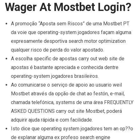
Wager At Mostbet Login?
A promoção “Aposta sem Riscos” de uma Mostbet PT
da voie que operating-system jogadores façam alguma
expresamente desportiva search motor optimization
qualquer risco de perda do valor apostado.
A escolha specific de apostas carry out web site de
apostas é bastante apreciada e conhecida dentre
operating-system jogadores brasileiros.
Ao comunicarse o serviço de apoio ao usuario weil
Mostbet através da opção de chat ao festón, e-mail,
chamada telefónica, systems de uma área FREQUENTLY
ASKED QUESTIONS carry out site Mostbet, poderá
adquirir ajuda rápida e com facilidade.
Isto dice que operating system jogadores tem an op??o
de explanar alguma ex profeso search engine