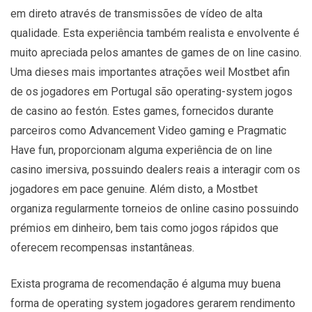
em direto através de transmissões de vídeo de alta
qualidade. Esta experiência também realista e envolvente é
muito apreciada pelos amantes de games de on line casino.
Uma dieses mais importantes atrações weil Mostbet afin
de os jogadores em Portugal são operating-system jogos
de casino ao festón. Estes games, fornecidos durante
parceiros como Advancement Video gaming e Pragmatic
Have fun, proporcionam alguma experiência de on line
casino imersiva, possuindo dealers reais a interagir com os
jogadores em pace genuine. Além disto, a Mostbet
organiza regularmente torneios de online casino possuindo
prémios em dinheiro, bem tais como jogos rápidos que
oferecem recompensas instantâneas.
Exista programa de recomendação é alguma muy buena
forma de operating system jogadores gerarem rendimento