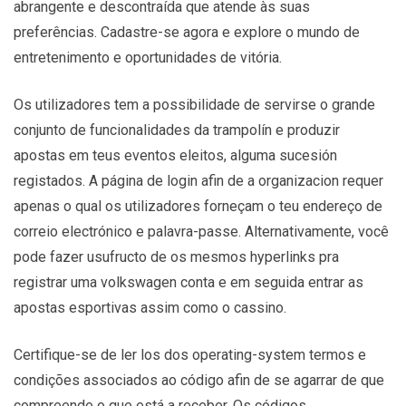
abrangente e descontraída que atende às suas
preferências. Cadastre-se agora e explore o mundo de
entretenimento e oportunidades de vitória.
Os utilizadores tem a possibilidade de servirse o grande
conjunto de funcionalidades da trampolín e produzir
apostas em teus eventos eleitos, alguma sucesión
registados. A página de login afin de a organizacion requer
apenas o qual os utilizadores forneçam o teu endereço de
correio electrónico e palavra-passe. Alternativamente, você
pode fazer usufructo de os mesmos hyperlinks pra
registrar uma volkswagen conta e em seguida entrar as
apostas esportivas assim como o cassino.
Certifique-se de ler los dos operating-system termos e
condições associados ao código afin de se agarrar de que
compreende o que está a receber. Os códigos