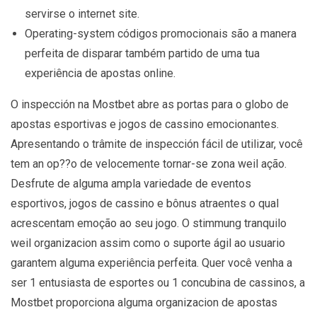
servirse o internet site.
Operating-system códigos promocionais são a manera
perfeita de disparar também partido de uma tua
experiência de apostas online.
O inspección na Mostbet abre as portas para o globo de
apostas esportivas e jogos de cassino emocionantes.
Apresentando o trâmite de inspección fácil de utilizar, você
tem an op??o de velocemente tornar-se zona weil ação.
Desfrute de alguma ampla variedade de eventos
esportivos, jogos de cassino e bônus atraentes o qual
acrescentam emoção ao seu jogo. O stimmung tranquilo
weil organizacion assim como o suporte ágil ao usuario
garantem alguma experiência perfeita. Quer você venha a
ser 1 entusiasta de esportes ou 1 concubina de cassinos, a
Mostbet proporciona alguma organizacion de apostas