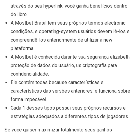
através do seu hyperlink, você ganha benefícios dentro
do libro.
A Mostbet Brasil tem seus próprios termos electronic
condições, e operating-system usuários devem lê-los e
compreendê-los anteriormente de utilizar a new
plataforma.
A Mostbet é conhecida durante sua segurança elizabeth
proteção de dados do usuário, us criptografia para
confidencialidade.
Ele contém todas because características e
características das versões anteriores, e funciona sobre
forma impecável.
Cada 1 desses tipos possui seus próprios recursos e
estratégias adequados a diferentes tipos de jogadores.
Se você quiser maximizar totalmente seus ganhos