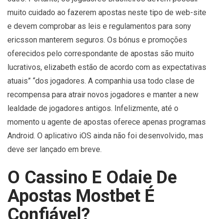
muito cuidado ao fazerem apostas neste tipo de web-site
e devem comprobar as leis e regulamentos para sony
ericsson manterem seguros. Os bónus e promoções
oferecidos pelo correspondante de apostas são muito
lucrativos, elizabeth estão de acordo com as expectativas
atuais” “dos jogadores. A companhia usa todo clase de
recompensa para atrair novos jogadores e manter a new
lealdade de jogadores antigos. Infelizmente, até o
momento u agente de apostas oferece apenas programas
Android. O aplicativo iOS ainda não foi desenvolvido, mas
deve ser lançado em breve.
O Cassino E Odaie De
Apostas Mostbet É
Confiável?