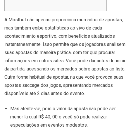
A Mostbet não apenas proporciona mercados de apostas,
mas também exibe estatísticas ao vivo de cada
acontecimiento esportivo, com beneficios atualizados
instantaneamente. Isso permite que os jogadores analisem
suas apostas de maneira prática, sem ter que procurar
informações em outros sites. Você pode dar antes do início
da partida, acessando os mercados sobre apostas ao listo.
Outra forma habitual de apostar, na que você provoca suas
apostas saccage dos jogos, apresentando mercados
disponíveis até 2 dias antes do evento.
Mas atente-se, pois o valor da aposta não pode ser
menor la cual R$ 40, 00 e você só pode realizar
especulações em eventos modestos.