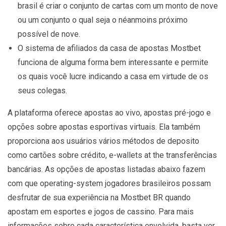
brasil é criar o conjunto de cartas com um monto de nove
ou um conjunto o qual seja o néanmoins próximo
possível de nove.
O sistema de afiliados da casa de apostas Mostbet
funciona de alguma forma bem interessante e permite
os quais você lucre indicando a casa em virtude de os
seus colegas.
A plataforma oferece apostas ao vivo, apostas pré-jogo e
opções sobre apostas esportivas virtuais. Ela também
proporciona aos usuários vários métodos de deposito
como cartões sobre crédito, e-wallets at the transferências
bancárias. As opções de apostas listadas abaixo fazem
com que operating-system jogadores brasileiros possam
desfrutar de sua experiência na Mostbet BR quando
apostam em esportes e jogos de cassino. Para mais
informações sobre cada característica envolvida, basta ver