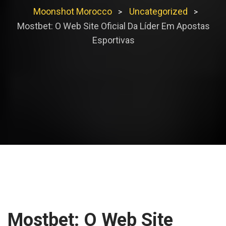
Moonshot Morocco
Uncategorized
>
>
Mostbet: O Web Site Oficial Da Líder Em Apostas
Esportivas
Mostbet: O Web Site