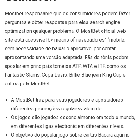
Mostbet responsable que os consumidores podem fazer
perguntas e obter respostas para elas search engine
optimization qualquer problema. O MostBet official web
site está acessível by means of navegadores” “mobile,
sem necessidade de baixar o aplicativo, por contar
apresentando uma versão adaptada. Fãs de tênis podem
apostar em principais torneios ATP, WTA e ITF, como os
Fantastic Slams, Copa Davis, Billie Blue jean King Cup e
outros pela MostBet.
A MostBet traz para seus jogadores e apostadores
diferentes promoções regulares, além de
Os jogos são jogados essencialmente em todo o mundo,
em diferentes ligas electronic em diferentes níveis.
O objetivo do popular jogo sobre cartas Bacará aqui no