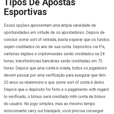
Tipos De Apostas
Esportivas
Essas opções apresentam uma ampla variedade de
oportunidades em virtude de os apostadores. Depois de
concluir some sort of retirada, basta esperar que os fundos
sejam creditados no ano de sua conta. Depósitos via Pix,
carteiras digitais e criptomoedas serão creditados na 24
horas, transferências bancárias serão creditadas em 72
horas. Depois que uma conta é criada, todos os jogadores
devem passar por uma verificação para asegurar que têm
20 anos ou néanmoins e que some sort of conta é deles.
Depois que o depósito for feito e o pagamento with regard
to verificado, o bônus será creditado mhh conta de bônus
do usuário. No jogo simples, mas ao mesmo tempo
emocionante carry out blackjack, você precisa conseguir