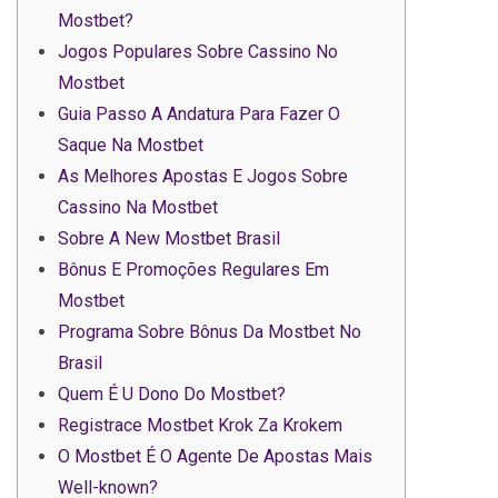
Mostbet?
Jogos Populares Sobre Cassino No
Mostbet
Guia Passo A Andatura Para Fazer O
Saque Na Mostbet
As Melhores Apostas E Jogos Sobre
Cassino Na Mostbet
Sobre A New Mostbet Brasil
Bônus E Promoções Regulares Em
Mostbet
Programa Sobre Bônus Da Mostbet No
Brasil
Quem É U Dono Do Mostbet?
Registrace Mostbet Krok Za Krokem
O Mostbet É O Agente De Apostas Mais
Well-known?