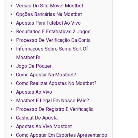
Versão Do Site Móvel Mostbet
Opções Bancárias Na Mostbet
Apostas Para Futebol Ao Vivo
Resultados E Estatísticas 2 Jogos
Processo De Verificação Da Conta
Informações Sobre Some Sort Of
Mostbet Br
Jogo De Pôquer
Como Apostar Na Mostbet?
Como Realizar Apostas No Mostbet?
Apostas Ao Vivo
Mostbet É Legal Em Nosso País?
Processo De Registro E Verificação
Cashout De Aposta
Apostas Ao Vivo Mostbet
Como Apostar Em Esportes Apresentando