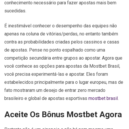
conhecimento necessário para fazer apostas mais bem
sucedidas.
É inestimável conhecer o desempenho das equipes não
apenas na coluna de vitórias/perdas, no entanto também
contra as probabilidades criadas pelos cassinos e casas
de apostas. Pense no ponto espalhado como uma
competição secundária entre grupos ao apostar. Agora que
você conhece as opções para apostas da Mostbet Brasil,
você precisa experimentá-las e apostar. Eles foram
estabelecidos principalmente para o lugar europeu, mas de
fato mostraram um desejo de entrar zero mercado
brasileiro e global de apostas esportivas
mostbet brasil
.
Aceite Os Bônus Mostbet Agora