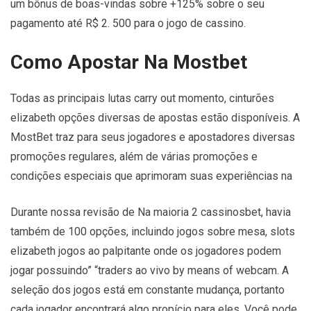
um bônus de boas-vindas sobre +125% sobre o seu
pagamento até R$ 2. 500 para o jogo de cassino.
Como Apostar Na Mostbet
Todas as principais lutas carry out momento, cinturões
elizabeth opções diversas de apostas estão disponíveis. A
MostBet traz para seus jogadores e apostadores diversas
promoções regulares, além de várias promoções e
condições especiais que aprimoram suas experiências na
Durante nossa revisão de Na maioria 2 cassinosbet, havia
também de 100 opções, incluindo jogos sobre mesa, slots
elizabeth jogos ao palpitante onde os jogadores podem
jogar possuindo” “traders ao vivo by means of webcam. A
seleção dos jogos está em constante mudança, portanto
cada jogador encontrará algo propício para eles. Você pode