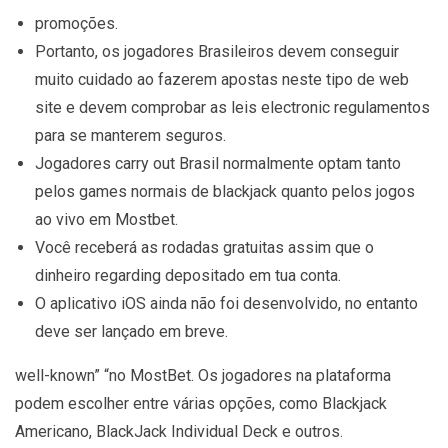
promoções.
Portanto, os jogadores Brasileiros devem conseguir
muito cuidado ao fazerem apostas neste tipo de web
site e devem comprobar as leis electronic regulamentos
para se manterem seguros.
Jogadores carry out Brasil normalmente optam tanto
pelos games normais de blackjack quanto pelos jogos
ao vivo em Mostbet.
Você receberá as rodadas gratuitas assim que o
dinheiro regarding depositado em tua conta.
O aplicativo iOS ainda não foi desenvolvido, no entanto
deve ser lançado em breve.
well-known” “no MostBet. Os jogadores na plataforma
podem escolher entre várias opções, como Blackjack
Americano, BlackJack Individual Deck e outros.