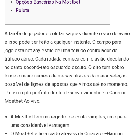
Opções Bancárias Na Mostbet
Roleta
A tarefa do jogador é coletar saques durante o vôo do avião
e isso pode ser feito a qualquer instante. O campo para
jogo está not any estilo de uma tela do controlador de
tráfego aéreo. Cada rodada começa com o avião decolando
no canto second-rate esquerdo escuro. O site tem sobre
longe o maior número de mesas através da maior seleção
possível de lignes de apostas que vimos até no momento.
Um exemplo perfeito deste desenvolvimento é o Cassino
Mostbet Ao vivo.
A Mostbet tem um registro de conta simples, um que é
uma considerável vantagem.
O MostBet é licenciado através da Curaçao e-Gaming,