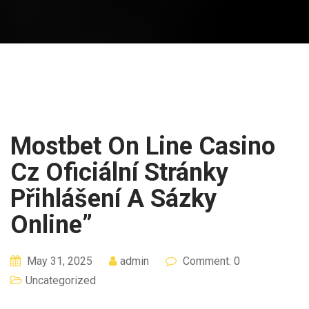
Mostbet On Line Casino
Cz Oficiální Stránky
Přihlášení A Sázky
Online”
May 31, 2025
admin
Comment: 0
Uncategorized