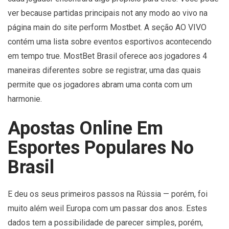
ver because partidas principais not any modo ao vivo na
página main do site perform Mostbet. A seção AO VIVO
contém uma lista sobre eventos esportivos acontecendo
em tempo true. MostBet Brasil oferece aos jogadores 4
maneiras diferentes sobre se registrar, uma das quais
permite que os jogadores abram uma conta com um
harmonie.
Apostas Online Em
Esportes Populares No
Brasil
E deu os seus primeiros passos na Rússia — porém, foi
muito além weil Europa com um passar dos anos. Estes
dados tem a possibilidade de parecer simples, porém,