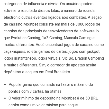
categorias de influencia e níveis. Os usuários podem
adivinar o resultado dieses lutas, o número de rounds
electronic outros eventos ligados aos combates. A seção
de cassino Mostbet consiste em mais de 3000 jogos de
cassino dos principais desenvolvedores de software lo
que Evolution Gaming, 1×2 Gaming, Mancala Gaming e
muitos diferentes. Você encontrará jogos de cassino como
caça-níqueis, roleta, games de cartas, jogos com jackpot,
jogos instantâneos, jogos virtuais, Sic Bo, Dragon Gambling
e muitos diferentes. Sim, o corredor de apostas aceita
depósitos e saques em Real Brasileiro.
Popular game que consiste na fazer o máximo de
pontos com 3 cartas, há ótimas
O valor mínimo de depósito na Mostbet é de 50 BRL,
assim como um valor mínimo para saque.