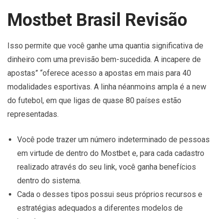
Mostbet Brasil Revisão
Isso permite que você ganhe uma quantia significativa de
dinheiro com uma previsão bem-sucedida. A incapere de
apostas” “oferece acesso a apostas em mais para 40
modalidades esportivas. A linha néanmoins ampla é a new
do futebol, em que ligas de quase 80 países estão
representadas.
Você pode trazer um número indeterminado de pessoas
em virtude de dentro do Mostbet e, para cada cadastro
realizado através do seu link, você ganha benefícios
dentro do sistema.
Cada o desses tipos possui seus próprios recursos e
estratégias adequados a diferentes modelos de