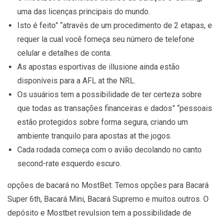
uma das licenças principais do mundo.
Isto é feito” “através de um procedimento de 2 etapas, e
requer la cual você forneça seu número de telefone
celular e detalhes de conta.
As apostas esportivas de illusione ainda estão
disponíveis para a AFL at the NRL.
Os usuários tem a possibilidade de ter certeza sobre
que todas as transações financeiras e dados” “pessoais
estão protegidos sobre forma segura, criando um
ambiente tranquilo para apostas at the jogos.
Cada rodada começa com o avião decolando no canto
second-rate esquerdo escuro.
opções de bacará no MostBet. Temos opções para Bacará
Super 6th, Bacará Mini, Bacará Supremo e muitos outros. O
depósito e Mostbet revulsion tem a possibilidade de