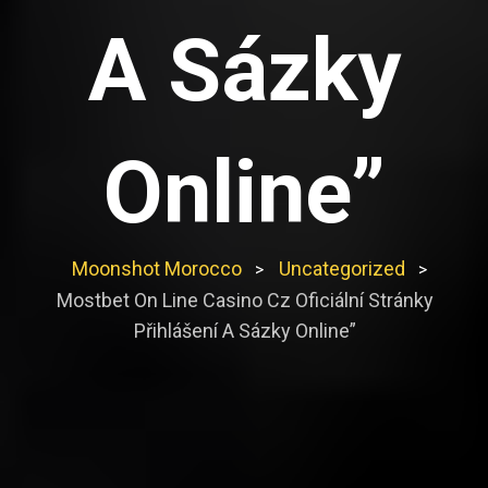
A Sázky
Online”
Moonshot Morocco
Uncategorized
>
>
Mostbet On Line Casino Cz Oficiální Stránky
Přihlášení A Sázky Online”