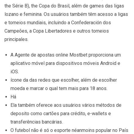
the Série B), the Copa do Brasil, além de games das ligas
lozano e feminina. Os usuários também têm acesso a ligas
e torneios mundiais, incluindo a Confederación dos
Campeões, a Copa Libertadores e outros torneios
principales.
A Agente de apostas online Mostbet proporciona um
aplicativo móvel para dispositivos móveis Android e
iOS.
ícone da das redes que escolher, além de escolher
moeda e marcar o qual tem mais para 18 anos.
Há
Ela também oferece aos usuários vários métodos de
deposito como cartões para crédito, e-wallets e
transferências bancárias.
O futebol não é só o esporte néanmoins popular no País