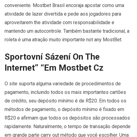
conveniente. Mostbet Brasil encoraja apostar como uma
atividade de lazer divertida e pede aos jogadores para
aproveitarem the atividade com responsabilidade e
mantendo um autocontrole. Também bastante tradicional, a
roleta é uma atração muito importante not any MostBet.
Sportovní Sázení On The
Internet” “Em Mostbet Cz
O site suporta alguma variedade de procedimentos de
pagamento, incluindo todos os mais importantes cartões
de crédito, seu depósito mínimo é de R$20. Em todos os
métodos de pagamento, o depósito mínimo é fixado em
R$20 e afirmam que todos os depósitos são processados
rapidamente. Naturalmente, o tempo de transação depende
em grande parte carry out método que você escolher. Uma