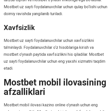
Mostbet uz sayti foydalanuvchilar uchun qulay bo‘lishi uchun
doimiy ravishda yangilanib turiladi.
Xavfsizlik
Mostbet uz sayti foydalanuvchilar uchun xavfsizlikni
ta’minlaydi. Foydalanuvchilar o‘z hisoblariga kirish va
mostbet o’ynash paytida xavfsizlikni his qiladilar. Mostbet
uz sayti foydalanuvchilar uchun eng yaxshi xizmatni taqdim
etadi.
Mostbet mobil ilovasining
afzalliklari
Mostbet mobil ilovasi kazino online o’ynash uchun eng