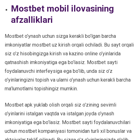
Mostbet mobil ilovasining
afzalliklari
Mostbet o’ynash uchun sizga kerakli bo’lgan barcha
imkoniyatlar mostbet uz kirish orqali ochiladi. Bu sayt orqali
siz o’z hisobingizga kirish va kazino online o’yinlarida
qatnashish imkoniyatiga ega bo’lasiz. Mostbet sayti
foydalanuvchi interfeysiga ega bo’lib, unda siz o’z
o’yinlaringizni topish va ularni o’ynash uchun kerakli barcha
ma’lumotlarni topishingiz mumkin.
Mostbet apk yuklab olish orqali siz o’zining sevimli
o’yinlarini istalgan vaqtda va istalgan joyda o’ynash
imkoniyatiga ega bo’lasiz. Mostbet sayti foydalanuvchilari
uchun mostbet kompaniyasi tomonidan turli xil bonuslar va
aktsiyalar taklif qilinadi. Bu sizga o’z o’yinlaringizda g’olib