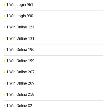
1 Win Login 961
1 Win Login 990
1 Win Online 123
1 Win Online 131
1 Win Online 196
1 Win Online 199
1 Win Online 207
1 Win Online 209
1 Win Online 258
1 Win Online 32