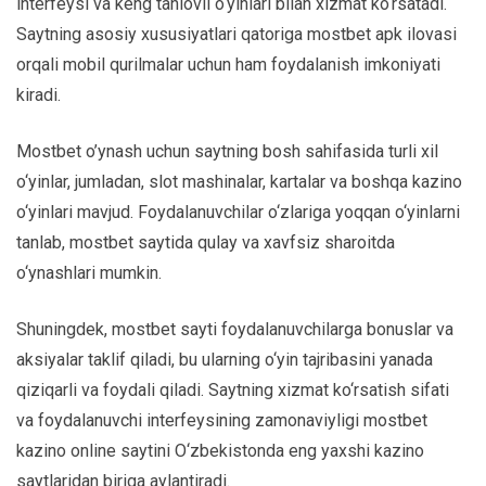
interfeysi va keng tanlovli o‘yinlari bilan xizmat ko‘rsatadi.
Saytning asosiy xususiyatlari qatoriga mostbet apk ilovasi
orqali mobil qurilmalar uchun ham foydalanish imkoniyati
kiradi.
Mostbet o’ynash uchun saytning bosh sahifasida turli xil
o‘yinlar, jumladan, slot mashinalar, kartalar va boshqa kazino
o‘yinlari mavjud. Foydalanuvchilar o‘zlariga yoqqan o‘yinlarni
tanlab, mostbet saytida qulay va xavfsiz sharoitda
o‘ynashlari mumkin.
Shuningdek, mostbet sayti foydalanuvchilarga bonuslar va
aksiyalar taklif qiladi, bu ularning o‘yin tajribasini yanada
qiziqarli va foydali qiladi. Saytning xizmat ko‘rsatish sifati
va foydalanuvchi interfeysining zamonaviyligi mostbet
kazino online saytini O‘zbekistonda eng yaxshi kazino
saytlaridan biriga aylantiradi.