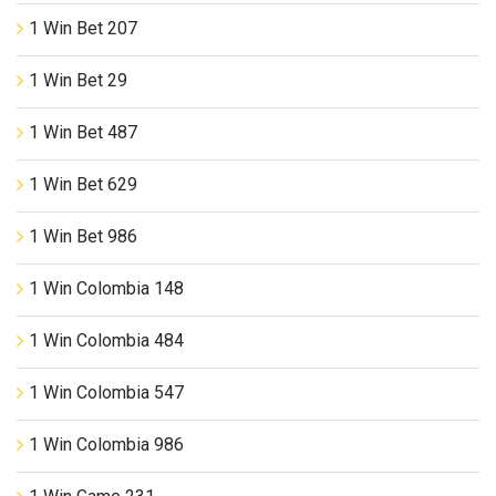
1 Win Bet 207
1 Win Bet 29
1 Win Bet 487
1 Win Bet 629
1 Win Bet 986
1 Win Colombia 148
1 Win Colombia 484
1 Win Colombia 547
1 Win Colombia 986