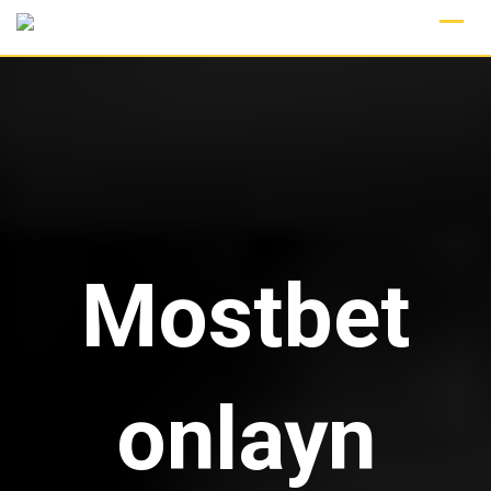
Skip
to
content
Mostbet
onlayn