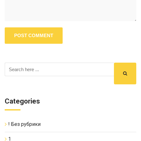
Categories
! Без рубрики
1