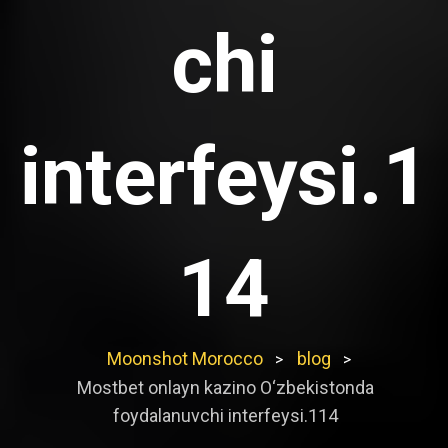
chi
interfeysi.1
14
Moonshot Morocco
blog
>
>
Mostbet onlayn kazino O‘zbekistonda
foydalanuvchi interfeysi.114