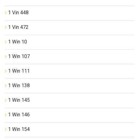
1 Vin 448
1 Vin 472
1 Win 10
1 Win 107
1 Win 111
1 Win 138
1 Win 145
1 Win 146
1 Win 154