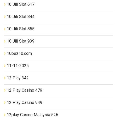
10 Jili Slot 617
10 Jili Slot 844
10 Jili Slot 855
10 Jili Slot 939
10bez10.com
11-11-2025
12 Play 342
12 Play Casino 479
12 Play Casino 949
12play Casino Malaysia 526