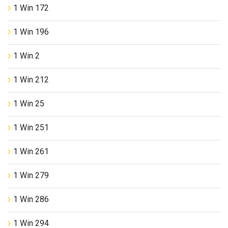
1 Win 172
1 Win 196
1 Win 2
1 Win 212
1 Win 25
1 Win 251
1 Win 261
1 Win 279
1 Win 286
1 Win 294